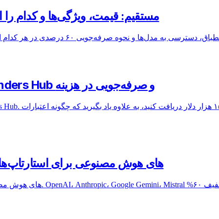
Azure OpenAI در مقابل OpenAI مستقیم: قیمت، ویژگی‌ها و کد
اعتبارات استارتاپ Azure 2026: راهنمای Founders Hub و صرفه‌جویی در هزینه
بهترین APIهای هوش مصنوعی برای استارتاپ‌ها در سال ۲۰۲۶: راهنم