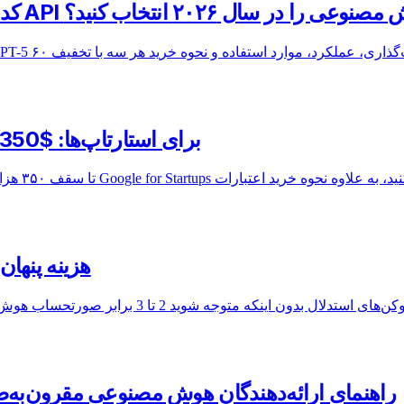
بل Claude در مقابل GPT-5: کدام API هوش مصنوعی را در سال ۲۰۲۶ انتخاب کنید؟
اعتبارات Google Cloud برای استارتاپ‌ها: $350 هزار+ در سال 2026
هزینه پنهان
Mistral، xAI Grok و DeepSeek: راهنمای ارائه‌دهندگان هوش مصنوعی مقرون‌به‌ص