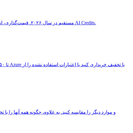
مقایسه کامل Azure OpenAI Service در مقابل OpenAI API مستقیم در سال ۲۰۲۶. قیمت‌گذاری، انطباق، دسترسی به مدل‌ها و نحوه صرفه‌جویی ۶۰ درصدی در هر کدام از طریق AI Credits.