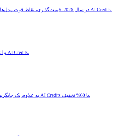
راهنمای کامل APIهای هوش مصنوعی مقرون به صرفه از Mistral، xAI Grok و DeepSeek در سال 2026. قیمت‌گذاری، نقاط قوت مدل‌ها و نحوه خرید آن‌ها با تخفیف‌های اضافی از طریق AI Credits.
راهنمای کامل برنامه استارتاپی Mistral AI و اعتبار رایگان در سال 2026. واجد شرایط بودن، فرآیند درخواست و جایگزین‌های با تخفیف از طریق AI Credits.
راهنمای گام به گام برای مذاکره بر سر تخفیف‌های سازمانی برای OpenAI، Anthropic، AWS Bedrock و Azure OpenAI. به علاوه، یک جایگزین سریع‌تر از طریق AI Credits با 60% تخفیف.