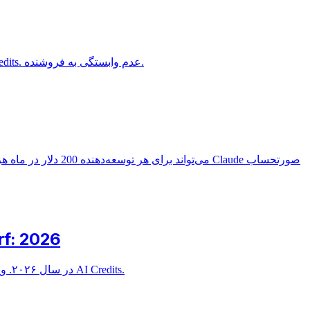
راهنمای گام به گام ساخت کلون ChatGPT با هزینه کمتر از ۱۰۰ دلار در ماه با استفاده از Claude/GPT و اعتبارات تخفیف‌دار از طریق AI Credits. عدم وابستگی به فروشنده.
مقایسه ویرایشگر کدنویسی هوش مصنوعی Cursor 
مقایسه کامل Cursor، Claude Code و Windsurf در سال ۲۰۲۶. ویژگی‌ها، قیمت‌گذاری، دسترسی به مدل و نحوه استفاده از هر سه با تخفیف تا ۶۰% از طریق AI Credits.