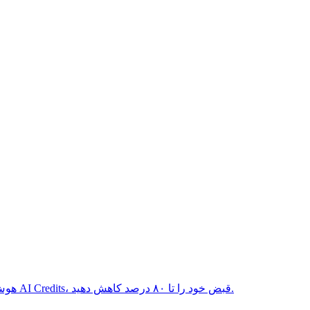
چک لیست کامل ۱۵ تاکتیک اثبات شده بهینه سازی هزینه API هوش مصنوعی. با ترکیب تمام استراتژی ها از جمله اعتبارات تخفیف دار از طریق AI Credits، قبض خود را تا ۸۰ درصد کاهش دهید.