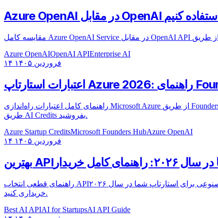
ام را استفاده کنیم
Azure OpenAI
OpenAI API
Enterprise AI
۱۴ فروردین ۱۴۰۵
راهنمای کامل اعتبارات راه‌اندازی Microsoft Azure از طریق Founders Hub. تا ۱۵۰ هزار دلار دریافت کنید، به علاوه یاد بگیرید که چگونه اعتبارات Azure با تخفیف خریداری کنید یا اعتبارات استفاده نشده را از
طریق AI Credits بفروشید.
Azure Startup Credits
Microsoft Founders Hub
Azure OpenAI
۱۴ فروردین ۱۴۰۵
ای کامل خریدار
راهنمای قطعی انتخاب APIهای هوش مصنوعی برای استارتاپ شما در سال ۲۰۲۶. OpenAI، Anthropic، Google Gemini، Mistral و موارد دیگر را مقایسه کنید. به علاوه، چگونه همه آنها را با تخفیف ۶۰%
خریداری کنید.
Best AI API
AI for Startups
AI API Guide