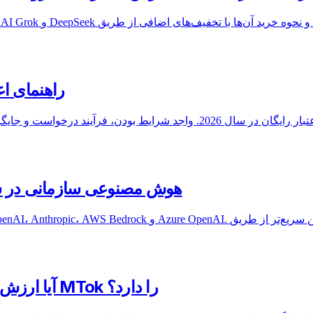
برنامه راه‌اندازی l AI 2026
چگونه برای تخفیف API هوش مصنوعی سازمانی در سال 2026 مذ
واقعیت هزینه OpenAI o3 Pro: آیا ارزش ۱۵۰ دلار در هر MTok را دارد؟