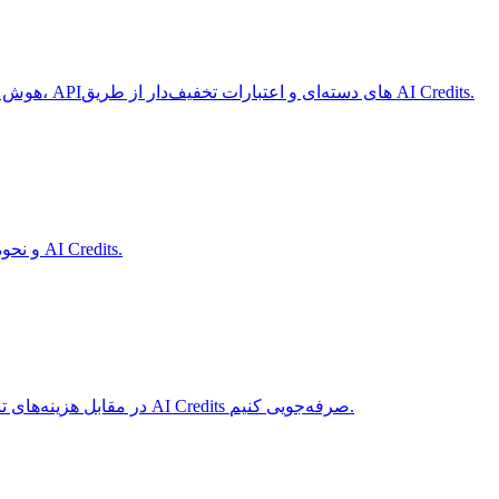
۵ روش اثبات شده برای کاهش هزینه‌های API هوش مصنوعی تا ۶۰ درصد در سال ۲۰۲۶ را بیاموزید - از جمله مسیریابی مدل، کش کردن پرامپت، APIهای دسته‌ای و اعتبارات تخفیف‌دار از طریق AI Credits.
بررسی جامع DeepSeek V3.2 برای سال 2026. قیمت‌گذاری، معیارهای عملکرد، مقایسه با GPT-5/Claude، و نحوه خرید با تخفیف اضافی از طریق AI Credits.
مقایسه کامل تنظیم دقیق برای سال ۲۰۲۶. OpenAI در مقابل Anthropic در مقابل هزینه‌های تنظیم دقیق متن‌باز، عملکرد و بازگشت سرمایه. به علاوه، چگونه با AI Credits صرفه‌جویی کنیم.