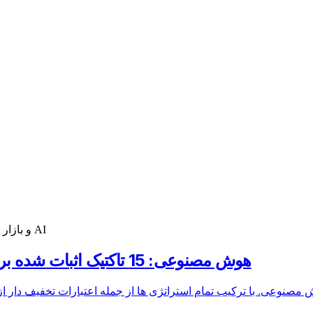
بینش در مورد اعتبارهای AI، بهینه سازی هزینه های Cloud و بازار زیرساخت AI
چک لیست بهینه‌سازی هزینه API هوش مصنوعی: 15 تاکتیک اثبات شده برای سال 2026