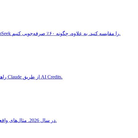
مقایسه کامل قیمت API هوش مصنوعی برای سال ۲۰۲۶. هزینه‌های OpenAI GPT-5، Anthropic Claude، Google Gemini، xAI Grok و DeepSeek را مقایسه کنید. به علاوه، چگونه ۶۰٪ صرفه‌جویی کنیم.
راهنمای کامل ابزارهای بررسی کد هوش مصنوعی در سال 2026 - قیمت‌گذاری، قابلیت‌ها و نحوه کاهش هزینه‌ها با خرید اعتبارات تخفیف‌خورده Claude از طریق AI Credits.
نحوه محاسبه هزینه هوش مصنوعی برای هر کاربر در محصولات SaaS در سال 2026. مثال‌های واقعی، تحلیل حاشیه سود و نحوه بهبود اقتصاد واحد با اعتبارات تخفیف‌دار.