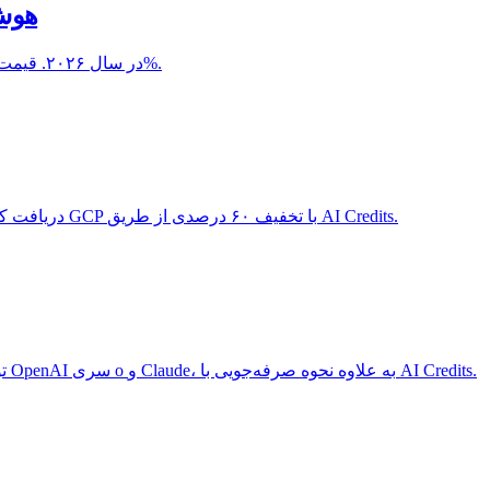
Gemini در مقا
مقایسه کامل ۳ طرفه گوگل Gemini، Anthropic Claude و OpenAI GPT-5 در سال ۲۰۲۶. قیمت‌گذاری، عملکرد، موارد استفاده و نحوه خرید هر سه با تخفیف ۶۰%.
راهنمای کامل اعتبار راه‌اندازی Google Cloud (GCP). تا سقف ۳۵۰ هزار دلار از طریق Google for Startups دریافت کنید، به علاوه نحوه خرید اعتبارات GCP با تخفیف ۶۰ درصدی از طریق AI Credits.
توکن‌های استدلال بدون اینکه متوجه شوید 2 تا 3 برابر صورتحساب هوش مصنوعی شما را افزایش می‌دهند. راهنمای کامل هزینه‌های استدلال OpenAI سری o و Claude، به علاوه نحوه صرفه‌جویی با AI Credits.