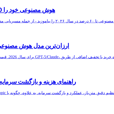
چگونه قبض API هوش مصنوعی خود را 60% بدون تغییر کد کاهش دهید
بررسی DeepSeek V3.2: ارزان‌ترین مدل هوش مصن
تنظیم دقیق OpenAI در مقابل Claude: راهنمای هزینه و بازگشت سرمایه 26