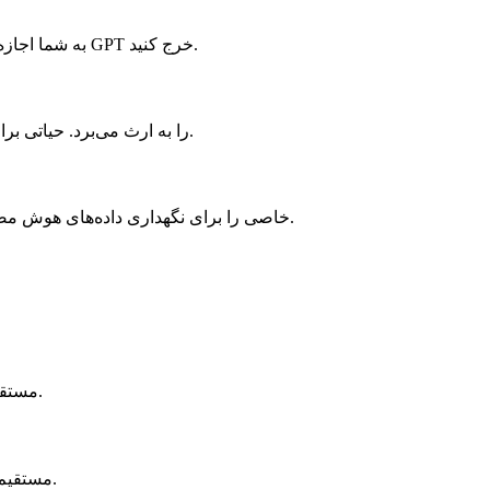
بزرگترین دلیل انتخاب Azure. اگر اعتبارات Founders Hub یا اعتبارات سازمانی Azure را دارید، Azure OpenAI به شما اجازه می‌دهد آنها را برای مدل‌های GPT خرج کنید.
Azure OpenAI گواهینامه‌های انطباق مایکروسافت (SOC 2، HIPAA، FedRAMP، GDPR، ISO 27001 و بسیاری دیگر) را به ارث می‌برد. حیاتی برای صنایع تحت نظارت.
مناطق Azure خاصی را برای نگهداری داده‌های هوش مصنوعی در حوزه‌های قضایی جغرافیایی انتخاب کنید. مهم برای مشتریان اتحادیه اروپا، بهداشت و درمان، خدمات مالی و دولتی.
Azure SLA قوی‌تری نسبت به OpenAI مستقیم برای مشتریان سازمانی، از جمله تضمین‌های آپ‌تایم و گزینه‌های ظرفیت اختصاصی ارائه می‌دهد.
Azure OpenAI از ادغام VNet، نقاط پایانی خصوصی و سایر ویژگی‌های شبکه سازمانی پشتیبانی می‌کند که OpenAI مستقیم از آن پشتیبانی نمی‌کند.