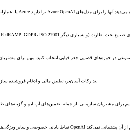
یک صورتحساب Azure برای تمام زیرساخت شما، از جمله GPT. تدارکات آسان‌تر، تطبیق مالی و ادغام فروشنده سازمانی.