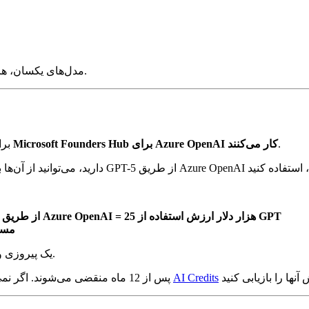
مدل‌های یکسان، هزینه‌های توکن یکسان. تفاوت در آنچه در اطراف آن‌ها وجود دارد است.
.
اعتبارات Microsoft Founders Hub برای Azure OpenAI کار می‌کنند
اینج
25 هزار دلار اعتبارات Azure Founders Hub → اجرای GPT-5 از طریق Azure OpenAI = 25 هزار دلار ارزش استفاده از GPT
25 هزار دلار از جیب 
برای استارتاپ‌های دارای اعتبارات Azure، Azure OpenAI یک پیروزی واضح است.
AI Credits
اعتبارات Azure پس از 12 ماه منقضی می‌شوند. اگر نمی‌توانید همه آنها را استفاده کنید، آنها را از طریق