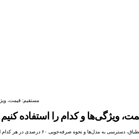
Azure OpenAI در مقابل OpenAI مس
ابل OpenAI مستقیم: قیمت، ویژگی‌ها و کدام را استفاده کنیم