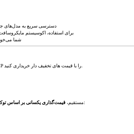
دسترسی سریع به مدل‌های جدی
انطباق سازمانی، اقامتگاه داده، اعتبارات Azure برای استفاده، اکوسیستم مایکروساف
شما می‌خواهید 40-60% کمتر برای هر دو م
اعتبارهای تأیید شده OpenAI، Anthropic، Gemini، AWS، Azure و GCP را با قیمت های تخفیف دار خریداری کنید.
را برای مدل‌های یکسان دریافت می‌کنند:
Azure OpenAI و OpenAI مستقیم،
قیمت‌گذاری یکسانی بر اساس توک