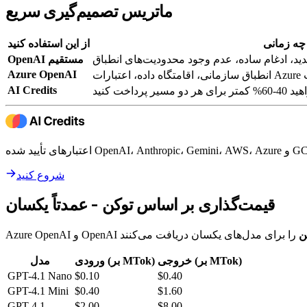
ماتریس تصمیم‌گیری سریع
چه زمانی
از این استفاده کنید
د، ادغام ساده، عدم وجود محدودیت‌های انطباق
OpenAI مستقیم
Azure OpenAI
ت
AI Credits
سیر پرداخت کنید
شروع کنید
قیمت‌گذاری بر اساس توکن - عمدتاً یکسان
ن
خروجی (بر MTok)
ورودی (بر MTok)
مدل
GPT-4.1 Nano
$0.10
$0.40
GPT-4.1 Mini
$0.40
$1.60
GPT-4.1
$2.00
$8.00