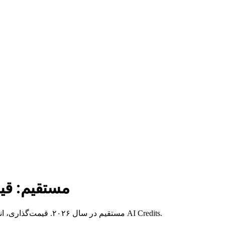
Azure OpenAI در مق
مقایسه کامل Azure OpenAI Service در مقابل OpenAI API مستقیم در سال ۲۰۲۶. قیمت‌گذاری، انطباق، دسترسی به مدل‌ها و نحوه صرفه‌جویی ۶۰ درصدی در هر کدام از طریق AI Credits.