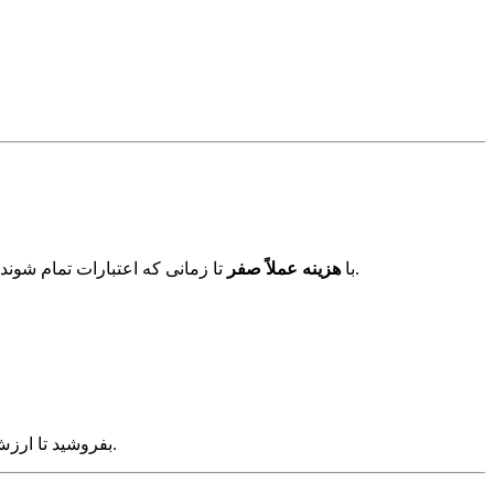
تا زمانی که اعتبارات تمام شوند، استفاده کنید.
اگر 25,000 تا 150,000 دلار اعتبارات Azure Founders Hub دارید، می‌توانید از آن‌ها برای اجرای GPT-5 از طریق Azure OpenAI با
هزینه عملاً صفر
بفروشید تا ارزش آنها را بازیابی کنید.