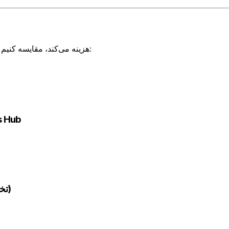
برای GPT هزینه می‌کند، مقایسه کنیم:
سناریو 2: zure OpenAI
سناریو 3: OpenAI مستقیم از طریق AI Credits (50% تخفیف)