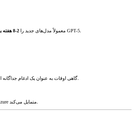
دریافت می‌کند، گاهی اوقات بیشتر برای انتشار‌های بزرگ مانند GPT-5.
OpenAI ابتدا مدل‌های جدید را در API مستقیم خود منتشر می‌کند. Azure معمولاً مدل‌های جدید را
2-8 هفته بعد
بیشتر ابزارهای شخص ثالث هوش مصنوعی به طور پیش‌فرض از OpenAI مستقیم استفاده می‌کنند. پشتیبانی Azure OpenAI گاهی اوقات به عنوان یک ادغام جداگانه اضافه می‌شود.
OpenAI مستقیم دارای صورتحساب ساده پرداخت بر اساس مصرف و بدون تعهد است. Azure معمولاً شما را به توافق‌نامه‌های گسترده‌تر Azure متمایل می‌کند.