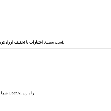
برای استارتاپ‌های دارای اعتبارات Azure است.
ترکیب Azure OpenAI + اعتبارات با تخفیف ارز
شما از ابزارهای شخص ثالثی استفاده می‌کنید که به طور پیش‌فرض OpenAI را دارند