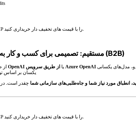
its
اعتبارهای تأیید شده OpenAI، Anthropic، Gemini، AWS، Azure و GCP را با قیمت های تخفیف دار خریداری کنید.
Azure OpenAI در مقابل OpenAI مستقیم: تصمیمی برای کسب و کار به کسب و کار (B2B)
ای یکسانی (GPT-5، GPT-4.1، o-series) را با قیمت‌گذاری
یا
مستقیماً از OpenAI
مدل‌ه
یکسان بر اساس توکن
رید، انطباق مورد نیاز شما و جاه‌طلبی‌های سازمانی شما
اعتبارهای تأیید شده OpenAI، Anthropic، Gemini، AWS، Azure و GCP را با قیمت های تخفیف دار خریداری کنید.