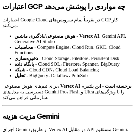
اعتبارات GCP چه مواردی را پوشش می‌دهد
اعتبارات Google Cloud در تقریباً تمام سرویس‌های GCP کار
می‌کنند:
، Gemini API،
Vertex AI
-
هوش مصنوعی/یادگیری ماشین
Generative AI Studio
- Compute Engine، Cloud Run، GKE، Cloud
محاسبات
Functions
- Cloud Storage، Filestore، Persistent Disk
ذخیره‌سازی
- Cloud SQL، Firestore، Spanner، BigQuery
پایگاه داده
- Cloud CDN، Cloud Load Balancing
شبکه
- BigQuery، Dataflow، Pub/Sub
تحلیل
Vertex AI برجسته است
- این پلتفرم
برای تیم‌های هوش مصنوعی،
دسترسی به مدل‌های Gemini Pro، Flash و Ultra را با ویژگی‌های
سازمانی فراهم می‌کند.
مزیت هزینه Gemini
اجرای Gemini از طریق Vertex AI در مقابل API مستقیم Gemini: