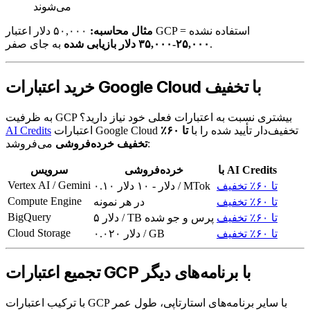
می‌شوند
۵۰,۰۰۰ دلار اعتبار GCP استفاده نشده =
مثال محاسبه:
به جای صفر.
۲۵,۰۰۰-۳۵,۰۰۰ دلار بازیابی شده
خرید اعتبارات Google Cloud با تخفیف
به ظرفیت GCP بیشتری نسبت به اعتبارات فعلی خود نیاز دارید؟
اعتبارات Google Cloud تخفیف‌دار تأیید شده را با
تا ۶۰٪
AI Credits
می‌فروشد:
تخفیف خرده‌فروشی
با AI Credits
خرده‌فروشی
سرویس
Vertex AI / Gemini
تا ۶۰٪ تخفیف
۰.۱۰ دلار - ۱۰ دلار / MTok
Compute Engine
تا ۶۰٪ تخفیف
در هر نمونه
BigQuery
تا ۶۰٪ تخفیف
۵ دلار / TB پرس و جو شده
Cloud Storage
تا ۶۰٪ تخفیف
۰.۰۲۰ دلار / GB
تجمیع اعتبارات GCP با برنامه‌های دیگر
با ترکیب اعتبارات GCP با سایر برنامه‌های استارتاپی، طول عمر