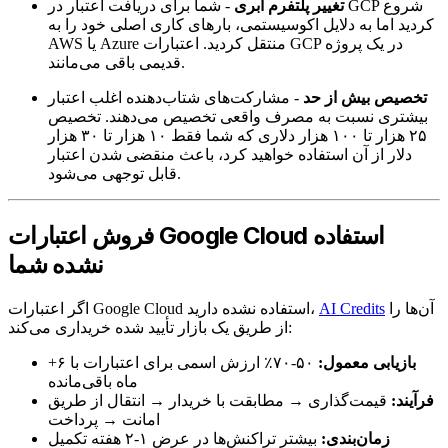
تغییر پلتفرم ابری
- شما برای دریافت اعتبار در GCP شروع
کردید اما به دلایل اکوسیستمی، بارهای کاری اصلی خود را به
AWS یا Azure منتقل کردید. اعتبارات GCP در یک پروژه
قدیمی باقی می‌مانند.
تخصیص بیش از حد
- مشارکت‌های شتاب‌دهنده اغلب اعتبار
بیشتری نسبت به مصرف واقعی تخصیص می‌دهند. تخصیص
۲۵ هزار تا ۱۰۰ هزار دلاری که شما فقط ۱۰ هزار تا ۳۰ هزار
دلار از آن استفاده خواهید کرد، باعث منقضی شدن اعتبار
قابل توجهی می‌شود.
فروش اعتبارات Google Cloud استفاده
نشده شما
آن‌ها را
AI Credits
اگر اعتبارات Google Cloud استفاده نشده دارید،
از طریق یک بازار تأیید شده خریداری می‌کند:
بازیابی معمول:
۵۰-۷۰٪ ارزش اسمی برای اعتبارات با ۶+
ماه باقی‌مانده
فرآیند:
قیمت‌گذاری → مطابقت با خریدار → انتقال از طریق
امانت → پرداخت
زمان‌بندی:
بیشتر تراکنش‌ها در عرض ۱-۲ هفته تکمیل