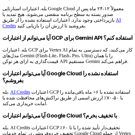
بله. اعتبارات استارتاپی Google Cloud معمولاً ۱۲-۲۴ ماه پس از
صدور بسته به سطح برنامه منقضی می‌شوند. هیچ تمدید یا
AI
بازپرداختی وجود ندارد. اعتبارات استفاده نشده را از طریق
بفروشید تا ارزش آن را بازیابی کنید.
Credits
آیا می‌توانم از اعتبارات GCP برای Gemini API استفاده کنم؟
بله. اعتبارات GCP برای Vertex AI کار می‌کنند، که دسترسی به تمام
مدل‌های Gemini (Flash-Lite، Flash، Pro، Ultra) را با همان
قیمت‌گذاری به ازای هر توکن API مستقیم Gemini فراهم می‌کند.
آیا می‌توانم اعتبارات Google Cloud استفاده نشده را
بفروشم؟
اعتبارات GCP استفاده نشده با ۶+ ماه باقی‌مانده را
AI Credits
بله.
با ۵۰-۷۰٪ ارزش اسمی از طریق تراکنش‌های محافظت شده با
امانت خریداری می‌کند.
آیا می‌توانم اعتبارات Google Cloud با تخفیف بخرم؟
بله. AI Credits اعتبارات GCP تخفیف‌دار تأیید شده را با تا ۶۰٪
تخفیف خرده‌فروشی در تمام خدمات Google Cloud از جمله Vertex