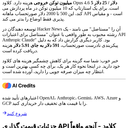
5 دلار / 25 دلار
هزینه دارد. کلاود Opus 4.6
میلیون توکن خروجی
است. برای یک استارتاپ که 10 میلیون توکن در ماه پردازش می
کند، این 500 تا 2000 دلار صورتحساب ماهانه API است - و مقیاس
پذیری فقط اوضاع را بدتر می کند.
توسعه دهندگان در Hacker News آن را "مستاصل" می نامند - یک
رشته محبوب به طور واقعی با عنوان "مستاصل برای اعتبارات API
Anthropic Claude" بود. کاربر دیگری گزارش داد که به دلیل
پیکربندی نادرست صورتحساب،
591 دلار به جای 5.91 دلار
هزینه
دریافت کرده است.
خبر خوب: شما سه گزینه برای کاهش چشمگیر هزینه های کلاود
خود دارید. در اینجا نحوه کار هر یک، برای چه کسی بهترین است و
انتظار چه میزان صرفه جویی را دارید، آورده شده است.
اعتبارهای تأیید شده OpenAI، Anthropic، Gemini، AWS، Azure و
GCP را با قیمت های تخفیف دار خریداری کنید.
شروع کنید
جزئیات قیمت گذاری API کلاود - آنچه واقعاً