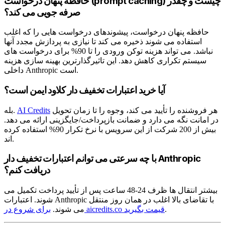
حافظه پنهان درخواست (prompt caching) چیست و چقدر
صرفه جویی می کند؟
حافظه پنهان درخواست، پیشوندهای درخواست هایی را که اغلب
استفاده می شوند ذخیره می کند تا نیازی به پردازش مجدد آنها
نباشد. می تواند هزینه توکن ورودی را تا 90% برای درخواست های
سیستم تکراری کاهش دهد. این تاثیرگذارترین بهینه سازی هزینه
داخلی Anthropic است.
آیا خرید اعتبارات تخفیف دار کلاود ایمن است؟
هر فروشنده را تأیید می کند، وجوه را تا زمان تحویل
AI Credits
بله.
در امانت نگه می دارد و ضمانت بازپرداخت/جایگزینی ارائه می دهد.
بیش از 200 شرکت از این سرویس با نرخ تکرار 90% استفاده کرده
اند.
با چه سرعتی می توانم اعتبارات تخفیف دار Anthropic
دریافت کنم؟
بیشتر انتقال ها ظرف 24-48 ساعت پس از تأیید پرداخت تکمیل می
شوند. اعتبارات Anthropic با تقاضای بالا اغلب در همان روز منتقل
.
برای شروع در aicredits.co قیمت بگیرید
می شوند.