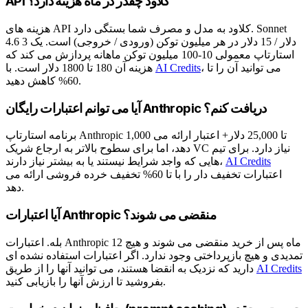
API کلاود چقدر در ماه هزینه دارد؟
هزینه های API کلاود به مدل و مصرف شما بستگی دارد. Sonnet
4.6 3 دلار / 15 دلار در هر میلیون توکن (ورودی / خروجی) است. یک
استارتاپ معمولی 10-100 میلیون توکن ماهانه پردازش می کند که
، می توانید آن را تا
AI Credits
هزینه آن 180 تا 1800 دلار است. با
60% کاهش دهید.
آیا می توانم اعتبارات رایگان Anthropic دریافت کنم؟
برنامه استارتاپ Anthropic 1,000 تا 25,000 دلار+ اعتبار ارائه می
دهد، اما برای سطوح بالاتر به ارجاع شریک VC نیاز دارد. برای تیم
AI Credits
هایی که واجد شرایط نیستند یا به بیشتر نیاز دارند،
اعتبارات تخفیف دار را با تا 60% تخفیف خرده فروشی ارائه می
دهد.
آیا اعتبارات Anthropic منقضی می شوند؟
بله. اعتبارات Anthropic 12 ماه پس از خرید منقضی می شوند و هیچ
تمدیدی و هیچ بازپرداختی وجود ندارد. اگر اعتبارات استفاده نشده ای
AI Credits
دارید که نزدیک به انقضا هستند، می توانید آنها را از طریق
بفروشید تا ارزش آنها را بازیابی کنید.