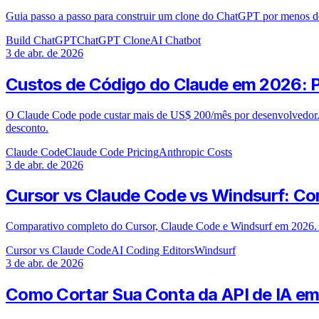
Guia passo a passo para construir um clone do ChatGPT por menos d
Build ChatGPT
ChatGPT Clone
AI Chatbot
3 de abr. de 2026
Custos de Código do Claude em 2026: 
O Claude Code pode custar mais de US$ 200/mês por desenvolvedor.
desconto.
Claude Code
Claude Code Pricing
Anthropic Costs
3 de abr. de 2026
Cursor vs Claude Code vs Windsurf: Co
Comparativo completo do Cursor, Claude Code e Windsurf em 2026. Re
Cursor vs Claude Code
AI Coding Editors
Windsurf
3 de abr. de 2026
Como Cortar Sua Conta da API de IA e