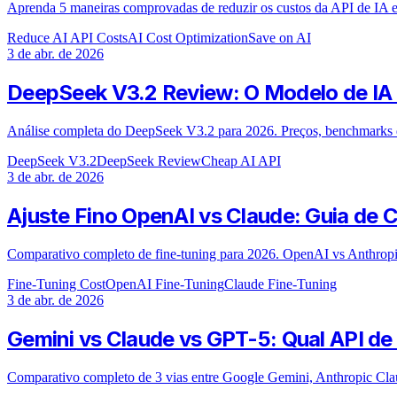
Aprenda 5 maneiras comprovadas de reduzir os custos da API de IA e
Reduce AI API Costs
AI Cost Optimization
Save on AI
3 de abr. de 2026
DeepSeek V3.2 Review: O Modelo de IA
Análise completa do DeepSeek V3.2 para 2026. Preços, benchmarks 
DeepSeek V3.2
DeepSeek Review
Cheap AI API
3 de abr. de 2026
Ajuste Fino OpenAI vs Claude: Guia de 
Comparativo completo de fine-tuning para 2026. OpenAI vs Anthropi
Fine-Tuning Cost
OpenAI Fine-Tuning
Claude Fine-Tuning
3 de abr. de 2026
Gemini vs Claude vs GPT-5: Qual API de
Comparativo completo de 3 vias entre Google Gemini, Anthropic Cl