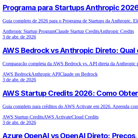
Programa para Startups Anthropic 2026:
Guia completo de 2026 para o Programa de Startups da Anthropic. Elegi
Anthropic Startup Program
Claude Startup Credits
Anthropic Credits
3 de abr. de 2026
AWS Bedrock vs Anthropic Direto: Qual 
Comparação completa da AWS Bedrock vs. API direta da Anthropic pa
AWS Bedrock
Anthropic API
Claude on Bedrock
3 de abr. de 2026
AWS Startup Credits 2026: Como Obter
Guia completo para créditos do AWS Activate em 2026. Aprenda como 
AWS Startup Credits
AWS Activate
Cloud Credits
3 de abr. de 2026
Azure OpenAI vs OpenAI Direto: Preços,