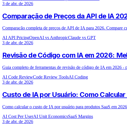
3 de abr. de 2026
Comparação de Preços da API de IA 202
Comparação completa de preços de API de IA para 2026. Compare 
AI API Pricing
OpenAI vs Anthropic
Claude vs GPT
3 de abr. de 2026
Revisão de Código com IA em 2026: Mel
Guia completo de ferramentas de revisão de código de IA em 2026 - p
AI Code Review
Code Review Tools
AI Coding
3 de abr. de 2026
Custo de IA por Usuário: Como Calcula
Como calcular o custo de IA por usuário para produtos SaaS em 202
AI Cost Per User
AI Unit Economics
SaaS Margins
3 de abr. de 2026