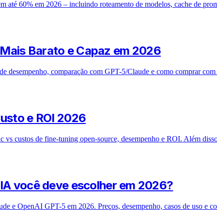
m até 60% em 2026 – incluindo roteamento de modelos, cache de prompt
 Mais Barato e Capaz em 2026
de desempenho, comparação com GPT-5/Claude e como comprar com des
Custo e ROI 2026
c vs custos de fine-tuning open-source, desempenho e ROI. Além diss
 IA você deve escolher em 2026?
aude e OpenAI GPT-5 em 2026. Preços, desempenho, casos de uso e c