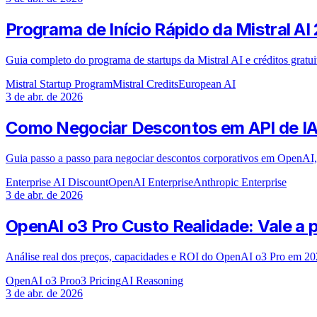
Programa de Início Rápido da Mistral AI
Guia completo do programa de startups da Mistral AI e créditos gratui
Mistral Startup Program
Mistral Credits
European AI
3 de abr. de 2026
Como Negociar Descontos em API de IA
Guia passo a passo para negociar descontos corporativos em OpenAI
Enterprise AI Discount
OpenAI Enterprise
Anthropic Enterprise
3 de abr. de 2026
OpenAI o3 Pro Custo Realidade: Vale a
Análise real dos preços, capacidades e ROI do OpenAI o3 Pro em 20
OpenAI o3 Pro
o3 Pricing
AI Reasoning
3 de abr. de 2026