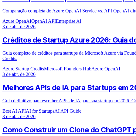
Comparação completa do Azure OpenAI Service vs. API OpenAI diret
Azure OpenAI
OpenAI API
Enterprise AI
3 de abr. de 2026
Créditos de Startup Azure 2026: Guia 
Guia completo de créditos para startups da Microsoft Azure via Fou
Credits.
Azure Startup Credits
Microsoft Founders Hub
Azure OpenAI
3 de abr. de 2026
Melhores APIs de IA para Startups em 
Guia definitivo para escolher APIs de IA para sua startup em 2026
Best AI API
AI for Startups
AI API Guide
3 de abr. de 2026
Como Construir um Clone do ChatGPT 