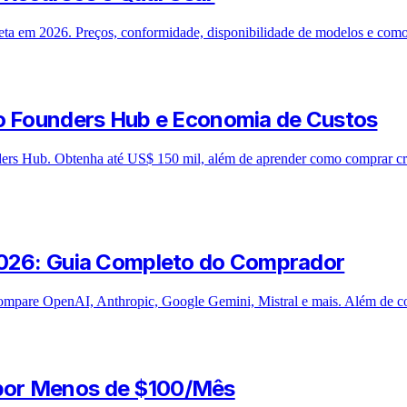
a em 2026. Preços, conformidade, disponibilidade de modelos e como
do Founders Hub e Economia de Custos
nders Hub. Obtenha até US$ 150 mil, além de aprender como comprar cré
2026: Guia Completo do Comprador
. Compare OpenAI, Anthropic, Google Gemini, Mistral e mais. Além de
por Menos de $100/Mês