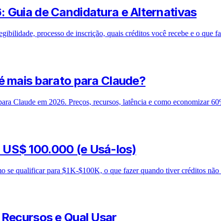
 Guia de Candidatura e Alternativas
bilidade, processo de inscrição, quais créditos você recebe e o que faze
é mais barato para Claude?
ra Claude em 2026. Preços, recursos, latência e como economizar 60%
 US$ 100.000 (e Usá-los)
se qualificar para $1K-$100K, o que fazer quando tiver créditos não 
 Recursos e Qual Usar