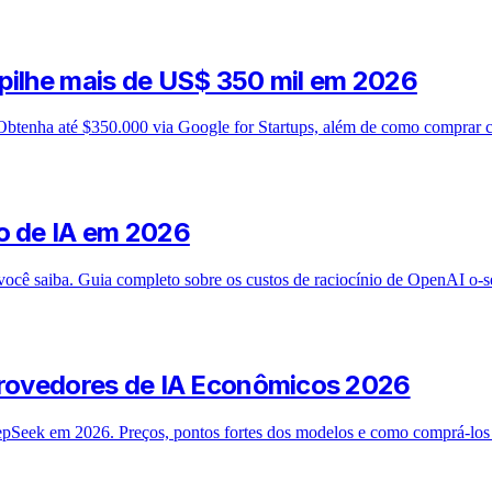
pilhe mais de US$ 350 mil em 2026
Obtenha até $350.000 via Google for Startups, além de como comprar 
o de IA em 2026
você saiba. Guia completo sobre os custos de raciocínio de OpenAI o-
 Provedores de IA Econômicos 2026
Seek em 2026. Preços, pontos fortes dos modelos e como comprá-los c