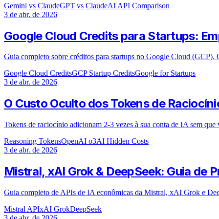
Gemini vs Claude
GPT vs Claude
AI API Comparison
3 de abr. de 2026
Google Cloud Credits para Startups: Em
Guia completo sobre créditos para startups no Google Cloud (GCP). 
Google Cloud Credits
GCP Startup Credits
Google for Startups
3 de abr. de 2026
O Custo Oculto dos Tokens de Raciocíni
Tokens de raciocínio adicionam 2-3 vezes à sua conta de IA sem que 
Reasoning Tokens
OpenAI o3
AI Hidden Costs
3 de abr. de 2026
Mistral, xAI Grok & DeepSeek: Guia de
Guia completo de APIs de IA econômicas da Mistral, xAI Grok e Deep
Mistral API
xAI Grok
DeepSeek
3 de abr. de 2026