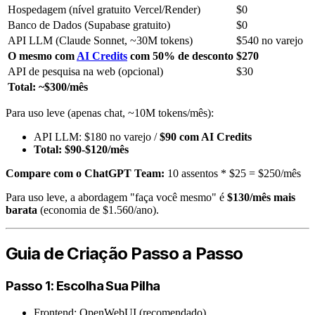
Hospedagem (nível gratuito Vercel/Render)
$0
Banco de Dados (Supabase gratuito)
$0
API LLM (Claude Sonnet, ~30M tokens)
$540 no varejo
O mesmo com
AI Credits
com 50% de desconto
$270
API de pesquisa na web (opcional)
$30
Total: ~$300/mês
Para uso leve (apenas chat, ~10M tokens/mês):
API LLM: $180 no varejo /
$90 com AI Credits
Total: $90-$120/mês
Compare com o ChatGPT Team:
10 assentos * $25 = $250/mês
Para uso leve, a abordagem "faça você mesmo" é
$130/mês mais
barata
(economia de $1.560/ano).
Guia de Criação Passo a Passo
Passo 1: Escolha Sua Pilha
Frontend: OpenWebUI (recomendado)