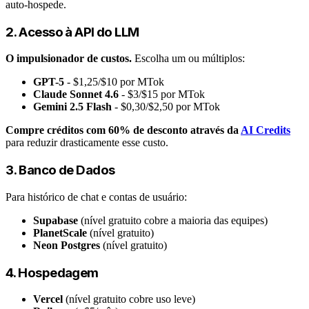
auto-hospede.
2. Acesso à API do LLM
O impulsionador de custos.
Escolha um ou múltiplos:
GPT-5
- $1,25/$10 por MTok
Claude Sonnet 4.6
- $3/$15 por MTok
Gemini 2.5 Flash
- $0,30/$2,50 por MTok
Compre créditos com 60% de desconto através da
AI Credits
para reduzir drasticamente esse custo.
3. Banco de Dados
Para histórico de chat e contas de usuário:
Supabase
(nível gratuito cobre a maioria das equipes)
PlanetScale
(nível gratuito)
Neon Postgres
(nível gratuito)
4. Hospedagem
Vercel
(nível gratuito cobre uso leve)