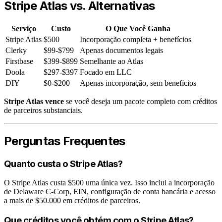
Stripe Atlas vs. Alternativas
Serviço
Custo
O Que Você Ganha
Stripe Atlas
$500
Incorporação completa + benefícios
Clerky
$99-$799
Apenas documentos legais
Firstbase
$399-$899
Semelhante ao Atlas
Doola
$297-$397
Focado em LLC
DIY
$0-$200
Apenas incorporação, sem benefícios
Stripe Atlas vence
se você deseja um pacote completo com créditos
de parceiros substanciais.
Perguntas Frequentes
Quanto custa o Stripe Atlas?
O Stripe Atlas custa $500 uma única vez. Isso inclui a incorporação
de Delaware C-Corp, EIN, configuração de conta bancária e acesso
a mais de $50.000 em créditos de parceiros.
Que créditos você obtém com o Stripe Atlas?