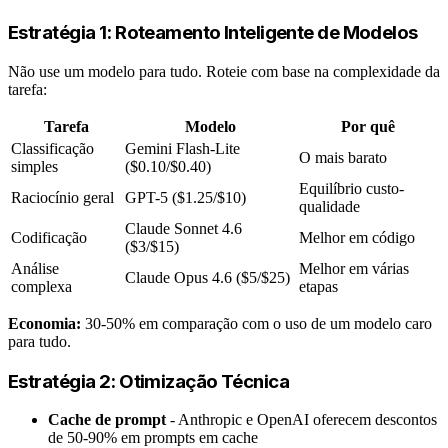
Estratégia 1: Roteamento Inteligente de Modelos
Não use um modelo para tudo. Roteie com base na complexidade da
tarefa:
Tarefa
Modelo
Por quê
Classificação
Gemini Flash-Lite
O mais barato
simples
($0.10/$0.40)
Equilíbrio custo-
Raciocínio geral
GPT-5 ($1.25/$10)
qualidade
Claude Sonnet 4.6
Codificação
Melhor em código
($3/$15)
Análise
Melhor em várias
Claude Opus 4.6 ($5/$25)
complexa
etapas
Economia:
30-50% em comparação com o uso de um modelo caro
para tudo.
Estratégia 2: Otimização Técnica
Cache de prompt
- Anthropic e OpenAI oferecem descontos
de 50-90% em prompts em cache