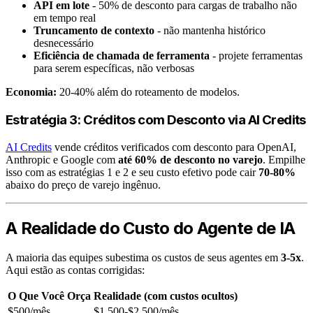
API em lote
- 50% de desconto para cargas de trabalho não
em tempo real
Truncamento de contexto
- não mantenha histórico
desnecessário
Eficiência de chamada de ferramenta
- projete ferramentas
para serem específicas, não verbosas
Economia:
20-40% além do roteamento de modelos.
Estratégia 3: Créditos com Desconto via AI Credits
AI Credits
vende créditos verificados com desconto para OpenAI,
Anthropic e Google com
até 60% de desconto no varejo
. Empilhe
isso com as estratégias 1 e 2 e seu custo efetivo pode cair
70-80%
abaixo do preço de varejo ingênuo.
A Realidade do Custo do Agente de IA
A maioria das equipes subestima os custos de seus agentes em
3-5x
.
Aqui estão as contas corrigidas:
O Que Você Orça
Realidade (com custos ocultos)
$500/mês
$1.500-$2.500/mês