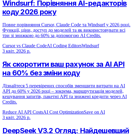
Windsurf: Порівняння AI-редакторів
коду 2026 року
Повне порівняння Cursor, Claude Code та Windsurf у 2026 році.
Функції, ціни, доступ до моделей та як використовувати всі
три зі знижкою до 60% за допомогою AI Credits.
Cursor vs Claude Code
AI Coding Editors
Windsurf
3 квіт. 2026 р.
Як скоротити ваш рахунок за AI API
на 60% без зміни коду
Дізнайтеся 5 перевірених способів зменшити витрати на AI
API до 60% у 2026 році – зокрема, маршрутизація моделей,
кешування запитів, пакетні API та знижені кредити через AI
Credits.
Reduce AI API Costs
AI Cost Optimization
Save on AI
3 квіт. 2026 р.
DeepSeek V3.2 Огляд: Найдешевший