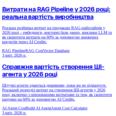
Витрати на RAG Pipeline у 2026 році:
реальна вартість виробництва
Реальна розбивка витрат на продакшн RAG-пайплайнів у
2026 році – ембединги, векторні бази даних, виклики LLM та
як скоротити витрати на 60% за допомогою знижених
кредитів через AI Credits.
RAG Pipeline
RAG Cost
Vector Database
3 квіт. 2026 р.
Справжня вартість створення ШІ-
агента у 2026 році
Штучні агенти здаються дешевими, поки ви не підрахуєте.
Реальний розподіл витрат на створення ШІ-агентів у 2026
році, включно з прихованими витратами та тим, як скоротити
рахунки на 60% за допомогою AI Credits.
AI Agent Cost
Build AI Agent
Agent Cost Calculator
3 квіт. 2026 р.