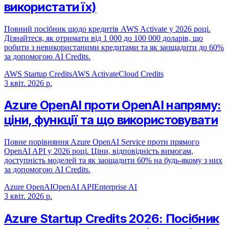
використати їх)
Повний посібник щодо кредитів AWS Activate у 2026 році.
Дізнайтеся, як отримати від 1 000 до 100 000 доларів, що
робити з невикористаними кредитами та як заощадити до 60%
за допомогою AI Credits.
AWS Startup Credits
AWS Activate
Cloud Credits
3 квіт. 2026 р.
Azure OpenAI проти OpenAI напряму:
ціни, функції та що використовувати
Повне порівняння Azure OpenAI Service проти прямого
OpenAI API у 2026 році. Ціни, відповідність вимогам,
доступність моделей та як заощадити 60% на будь-якому з них
за допомогою AI Credits.
Azure OpenAI
OpenAI API
Enterprise AI
3 квіт. 2026 р.
Azure Startup Credits 2026: Посібник