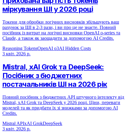
Прихована вартість токенів
міркування ШІ у 2026 році
Токени для обробки логічних висновків збільшують ваш
рахунок за ШІ в 2-3 рази, і ви про це не знаєте. Повний
посібник із витрат на логічні висновки OpenAI o-series та
Claude, а також як заощадити за допомогою AI Credits.
Reasoning Tokens
OpenAI o3
AI Hidden Costs
3 квіт. 2026 р.
Mistral, xAI Grok та DeepSeek:
Посібник з бюджетних
постачальників ШІ на 2026 рік
Повний посібник з бюджетних API штучного інтелекту від
Mistral, xAI Grok та DeepSeek у 2026 році. Ціни, переваги
моделей та як придбати їх зі знижками за допомогою AI
Credits.
Mistral API
xAI Grok
DeepSeek
3 квіт. 2026 р.