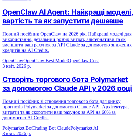
OpenClaw AI Agent: Найкращі моделі,
вартість та як запустити дешевше
Повний посібник OpenClaw на 2026 рік. Найкращі моделі для
використання, детальний розбір витрат, альтернативи та як
зменшити ваш рахунок за API Claude за допомогою знижених
кредитів на AI Credits.
OpenClaw
OpenClaw Best Model
OpenClaw Cost
3 квіт. 2026 р.
Створіть торгового бота Polymarket
за допомогою Claude API у 2026 році
Повний посібник зі створення торгового бота для ринку
прогнозів Polymarket за допомогою Claude API. Архітектура,
витрати та як скоротити ваш рахунок за API на 60% за
допомогою AI Credits.
Polymarket Bot
Trading Bot Claude
Polymarket AI
3 квіт. 2026 р.