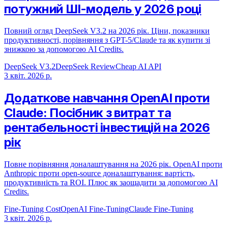
потужний ШІ-модель у 2026 році
Повний огляд DeepSeek V3.2 на 2026 рік. Ціни, показники
продуктивності, порівняння з GPT-5/Claude та як купити зі
знижкою за допомогою AI Credits.
DeepSeek V3.2
DeepSeek Review
Cheap AI API
3 квіт. 2026 р.
Додаткове навчання OpenAI проти
Claude: Посібник з витрат та
рентабельності інвестицій на 2026
рік
Повне порівняння доналаштування на 2026 рік. OpenAI проти
Anthropic проти open-source доналаштування: вартість,
продуктивність та ROI. Плюс як заощадити за допомогою AI
Credits.
Fine-Tuning Cost
OpenAI Fine-Tuning
Claude Fine-Tuning
3 квіт. 2026 р.