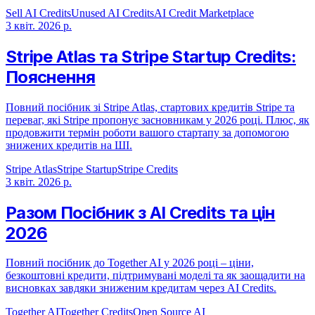
Sell AI Credits
Unused AI Credits
AI Credit Marketplace
3 квіт. 2026 р.
Stripe Atlas та Stripe Startup Credits:
Пояснення
Повний посібник зі Stripe Atlas, стартових кредитів Stripe та
переваг, які Stripe пропонує засновникам у 2026 році. Плюс, як
продовжити термін роботи вашого стартапу за допомогою
знижених кредитів на ШІ.
Stripe Atlas
Stripe Startup
Stripe Credits
3 квіт. 2026 р.
Разом Посібник з AI Credits та цін
2026
Повний посібник до Together AI у 2026 році – ціни,
безкоштовні кредити, підтримувані моделі та як заощадити на
висновках завдяки зниженим кредитам через AI Credits.
Together AI
Together Credits
Open Source AI