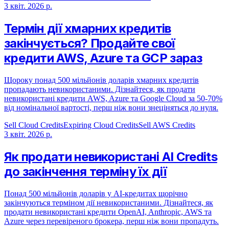
3 квіт. 2026 р.
Термін дії хмарних кредитів
закінчується? Продайте свої
кредити AWS, Azure та GCP зараз
Щороку понад 500 мільйонів доларів хмарних кредитів
пропадають невикористаними. Дізнайтеся, як продати
невикористані кредити AWS, Azure та Google Cloud за 50-70%
від номінальної вартості, перш ніж вони знеціняться до нуля.
Sell Cloud Credits
Expiring Cloud Credits
Sell AWS Credits
3 квіт. 2026 р.
Як продати невикористані AI Credits
до закінчення терміну їх дії
Понад 500 мільйонів доларів у AI-кредитах щорічно
закінчуються терміном дії невикористаними. Дізнайтеся, як
продати невикористані кредити OpenAI, Anthropic, AWS та
Azure через перевіреного брокера, перш ніж вони пропадуть.