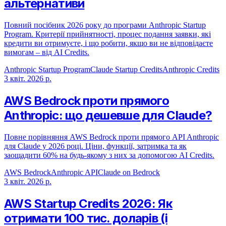
альтернативи
Повний посібник 2026 року до програми Anthropic Startup
Program. Критерії прийнятності, процес подання заявки, які
кредити ви отримуєте, і що робити, якщо ви не відповідаєте
вимогам – від AI Credits.
Anthropic Startup Program
Claude Startup Credits
Anthropic Credits
3 квіт. 2026 р.
AWS Bedrock проти прямого
Anthropic: що дешевше для Claude?
Повне порівняння AWS Bedrock проти прямого API Anthropic
для Claude у 2026 році. Ціни, функції, затримка та як
заощадити 60% на будь-якому з них за допомогою AI Credits.
AWS Bedrock
Anthropic API
Claude on Bedrock
3 квіт. 2026 р.
AWS Startup Credits 2026: Як
отримати 100 тис. доларів (і