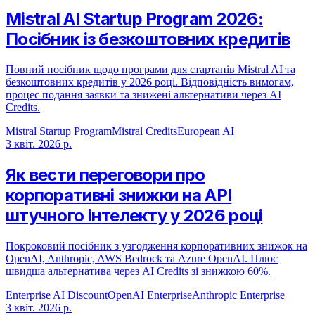
Mistral AI Startup Program 2026:
Посібник із безкоштовних кредитів
Повний посібник щодо програми для стартапів Mistral AI та
безкоштовних кредитів у 2026 році. Відповідність вимогам,
процес подання заявки та знижені альтернативи через AI
Credits.
Mistral Startup Program
Mistral Credits
European AI
3 квіт. 2026 р.
Як вести переговори про
корпоративні знижки на API
штучного інтелекту у 2026 році
Покроковий посібник з узгодження корпоративних знижок на
OpenAI, Anthropic, AWS Bedrock та Azure OpenAI. Плюс
швидша альтернатива через AI Credits зі знижкою 60%.
Enterprise AI Discount
OpenAI Enterprise
Anthropic Enterprise
3 квіт. 2026 р.