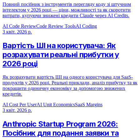
Повний посібник з інструментів перегляду коду зі штучним
інтелектом у 2026 році — ціни, можливості та як скоротити
витрати, купуючи знижені кредити Claude через AI Credits.
AI Code Review
Code Review Tools
AI Coding
3 квіт. 2026 р.
Вартість ШІ на користувача: Як
розрахувати реальні прибутки у
2026 році
Як розрахувати вартість ШІ на одного користувача для SaaS-
продуктів у 2026 році. Реальні приклади, аналіз прибутку та як
покращити одиничну економіку за допомогою знижених
кредитів.
AI Cost Per User
AI Unit Economics
SaaS Margins
3 квіт. 2026 р.
Anthropic Startup Program 2026:
Посібник для подання заявки та