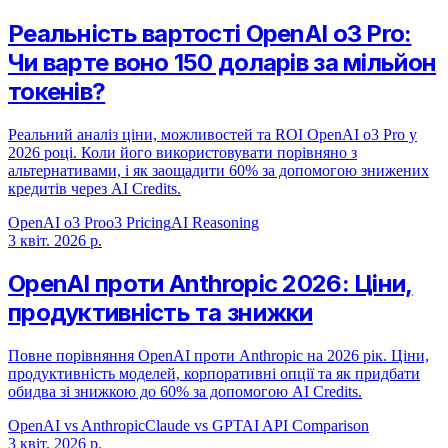
Реальність вартості OpenAI o3 Pro:
Чи варте воно 150 доларів за мільйон
токенів?
Реальний аналіз ціни, можливостей та ROI OpenAI o3 Pro у
2026 році. Коли його використовувати порівняно з
альтернативами, і як заощадити 60% за допомогою знижених
кредитів через AI Credits.
OpenAI o3 Pro
o3 Pricing
AI Reasoning
3 квіт. 2026 р.
OpenAI проти Anthropic 2026: Ціни,
продуктивність та знижки
Повне порівняння OpenAI проти Anthropic на 2026 рік. Ціни,
продуктивність моделей, корпоративні опції та як придбати
обидва зі знижкою до 60% за допомогою AI Credits.
OpenAI vs Anthropic
Claude vs GPT
AI API Comparison
3 квіт. 2026 р.