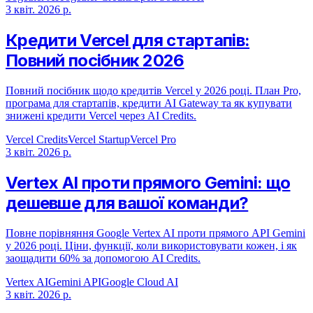
3 квіт. 2026 р.
Кредити Vercel для стартапів:
Повний посібник 2026
Повний посібник щодо кредитів Vercel у 2026 році. План Pro,
програма для стартапів, кредити AI Gateway та як купувати
знижені кредити Vercel через AI Credits.
Vercel Credits
Vercel Startup
Vercel Pro
3 квіт. 2026 р.
Vertex AI проти прямого Gemini: що
дешевше для вашої команди?
Повне порівняння Google Vertex AI проти прямого API Gemini
у 2026 році. Ціни, функції, коли використовувати кожен, і як
заощадити 60% за допомогою AI Credits.
Vertex AI
Gemini API
Google Cloud AI
3 квіт. 2026 р.