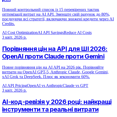
Повний контрольний список із 15 перевірених тактик
оптимізації витрат на AI API. Зменште свій рахунок до 80%,
поєднуючи всі стратегії, включаючи знижені кредити через AI
Credits.
AI Cost Optimization
AI API Savings
Reduce AI Costs
3 квіт. 2026 р.
Порівняння цін на API для ШІ 2026:
OpenAI проти Claude проти Gemini
Повне порівняння цін на AI API на 2026 рік. Порівняйте
витрати на OpenAI GPT-5, Anthropic Claude, Google Gemini,
xAI Grok та DeepSeek. Плюс як зекономити 60%.
AI API Pricing
OpenAI vs Anthropic
Claude vs GPT
3 квіт. 2026 р.
AI-код-ревізія у 2026 році: найкращі
інструменти та реальні витрати