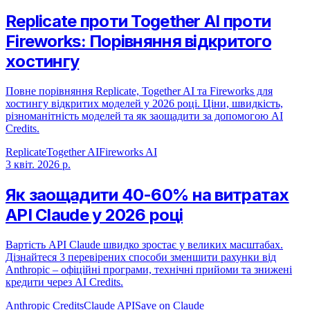
Replicate проти Together AI проти
Fireworks: Порівняння відкритого
хостингу
Повне порівняння Replicate, Together AI та Fireworks для
хостингу відкритих моделей у 2026 році. Ціни, швидкість,
різноманітність моделей та як заощадити за допомогою AI
Credits.
Replicate
Together AI
Fireworks AI
3 квіт. 2026 р.
Як заощадити 40-60% на витратах
API Claude у 2026 році
Вартість API Claude швидко зростає у великих масштабах.
Дізнайтеся 3 перевірених способи зменшити рахунки від
Anthropic – офіційні програми, технічні прийоми та знижені
кредити через AI Credits.
Anthropic Credits
Claude API
Save on Claude