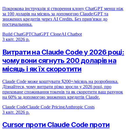
Покрокова інструкція зі створення клону ChatGPT менш ніж
за 100 доларів на місяць за допомогою Claude/GPT та
знижених кредитів через AI Credits. Без прив'язки до
постачальника.
Build ChatGPT
ChatGPT Clone
AI Chatbot
3 квіт. 2026 р.
Витрати на Claude Code у 2026 році:
чому вони сягнуть 200 доларів на
місяць і як їх скоротити
Claude Code може коштувати $200+/місяць на розробника.
Дізнайтеся, чому витрати різко зросли у 2026 році, про
приховане споживання токенів та як скоротити ваш рахунок
на 60% за допомогою знижених кредитів Claude.
Claude Code
Claude Code Pricing
Anthropic Costs
3 квіт. 2026 р.
Cursor проти Claude Code проти