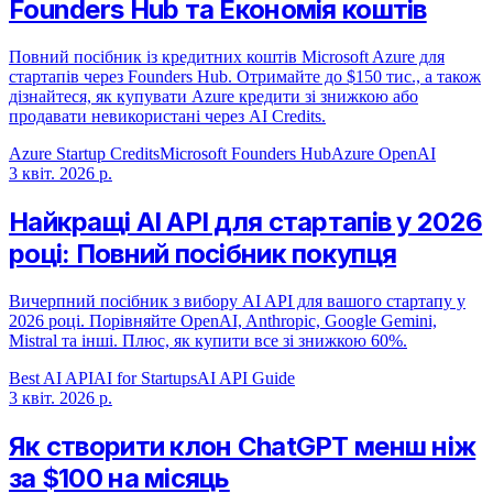
Founders Hub та Економія коштів
Повний посібник із кредитних коштів Microsoft Azure для
стартапів через Founders Hub. Отримайте до $150 тис., а також
дізнайтеся, як купувати Azure кредити зі знижкою або
продавати невикористані через AI Credits.
Azure Startup Credits
Microsoft Founders Hub
Azure OpenAI
3 квіт. 2026 р.
Найкращі AI API для стартапів у 2026
році: Повний посібник покупця
Вичерпний посібник з вибору AI API для вашого стартапу у
2026 році. Порівняйте OpenAI, Anthropic, Google Gemini,
Mistral та інші. Плюс, як купити все зі знижкою 60%.
Best AI API
AI for Startups
AI API Guide
3 квіт. 2026 р.
Як створити клон ChatGPT менш ніж
за $100 на місяць