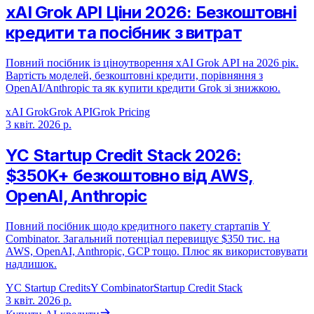
xAI Grok API Ціни 2026: Безкоштовні
кредити та посібник з витрат
Повний посібник із ціноутворення xAI Grok API на 2026 рік.
Вартість моделей, безкоштовні кредити, порівняння з
OpenAI/Anthropic та як купити кредити Grok зі знижкою.
xAI Grok
Grok API
Grok Pricing
3 квіт. 2026 р.
YC Startup Credit Stack 2026:
$350K+ безкоштовно від AWS,
OpenAI, Anthropic
Повний посібник щодо кредитного пакету стартапів Y
Combinator. Загальний потенціал перевищує $350 тис. на
AWS, OpenAI, Anthropic, GCP тощо. Плюс як використовувати
надлишок.
YC Startup Credits
Y Combinator
Startup Credit Stack
3 квіт. 2026 р.