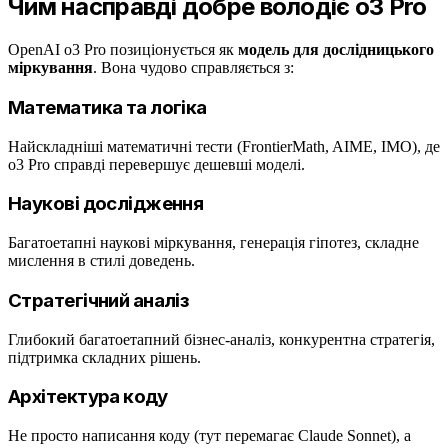
Чим насправді добре володіє o3 Pro
OpenAI o3 Pro позиціонується як
модель для дослідницького
міркування
. Вона чудово справляється з:
Математика та логіка
Найскладніші математичні тести (FrontierMath, AIME, IMO), де
o3 Pro справді перевершує дешевші моделі.
Наукові дослідження
Багатоетапні наукові міркування, генерація гіпотез, складне
мислення в стилі доведень.
Стратегічний аналіз
Глибокий багатоетапний бізнес-аналіз, конкурентна стратегія,
підтримка складних рішень.
Архітектура коду
Не просто написання коду (тут перемагає Claude Sonnet), а