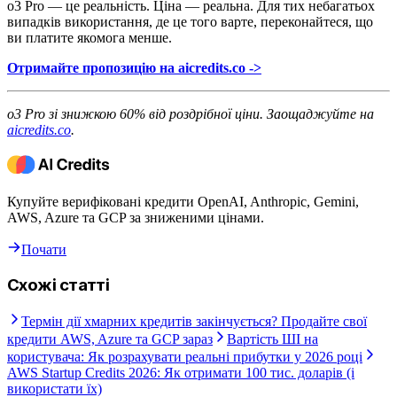
o3 Pro — це реальність. Ціна — реальна. Для тих небагатьох
випадків використання, де це того варте, переконайтеся, що
ви платите якомога менше.
Отримайте пропозицію на aicredits.co ->
o3 Pro зі знижкою 60% від роздрібної ціни. Заощаджуйте на
aicredits.co
.
Купуйте верифіковані кредити OpenAI, Anthropic, Gemini,
AWS, Azure та GCP за зниженими цінами.
Почати
Схожі статті
Термін дії хмарних кредитів закінчується? Продайте свої
кредити AWS, Azure та GCP зараз
Вартість ШІ на
користувача: Як розрахувати реальні прибутки у 2026 році
AWS Startup Credits 2026: Як отримати 100 тис. доларів (і
використати їх)