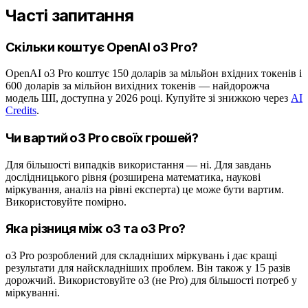
Часті запитання
Скільки коштує OpenAI o3 Pro?
OpenAI o3 Pro коштує 150 доларів за мільйон вхідних токенів і
600 доларів за мільйон вихідних токенів — найдорожча
модель ШІ, доступна у 2026 році. Купуйте зі знижкою через
AI
Credits
.
Чи вартий o3 Pro своїх грошей?
Для більшості випадків використання — ні. Для завдань
дослідницького рівня (розширена математика, наукові
міркування, аналіз на рівні експерта) це може бути вартим.
Використовуйте помірно.
Яка різниця між o3 та o3 Pro?
o3 Pro розроблений для складніших міркувань і дає кращі
результати для найскладніших проблем. Він також у 15 разів
дорожчий. Використовуйте o3 (не Pro) для більшості потреб у
міркуванні.