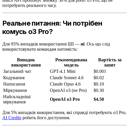
Batch API пропонує знижку 50% для робіт o3 Pro, що не
потребують реального часу.
Реальне питання: Чи потрібен
комусь o3 Pro?
Для 95% випадків використання ШІ —
ні
. Ось що слід
використовувати командам натомість:
Випадок
Рекомендована
Вартість за
використання
модель
запит
Загальний чат
GPT-4.1 Mini
$0.001
Кодування
Claude Sonnet 4.6
$0.02
Написання
Claude Opus 4.6
$0.10
Міркування
OpenAI o3 (не Pro)
$0.30
Найскладніші
OpenAI o3 Pro
$4.50
міркування
Для 5% випадків використання, які справді потребують o3 Pro,
AI Credits
робить його доступним.