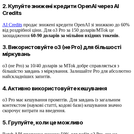
2. Купуйте знижені кредити OpenAI через AI
Credits
AI Credits
продає знижені кредити OpenAI зі знижкою до 60%
від роздрібної ціни. Для o3 Pro за 150 доларів/MTok це
заощадження
60-90 доларів за мільйон вхідних токенів
.
3. Використовуйте o3 (не Pro) для більшості
міркувань
o3 (не Pro) за 10/40 доларів за MTok добре справляється з
більшістю завдань з міркування. Залишайте Pro для абсолютно
найскладніших запитів.
4. Активно використовуйте кешування
o3 Pro має кешування промптів. Для завдань із загальним
контекстом (наукові статті, кодові бази) кешування значно
скорочує витрати на введення.
5. Групуйте, коли це можливо