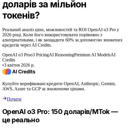
доларів за мільйон
токенів?
Реальний аналіз ціни, можливостей та ROI OpenAI o3 Pro у
2026 році. Коли його використовувати порівняно з
альтернативами, і як заощадити 60% за допомогою знижених
кредитів через AI Credits.
OpenAI o3 Pro
o3 Pricing
AI Reasoning
Premium AI Models
AI
Credits
•
3 квітня 2026 р.
Купуйте верифіковані кредити OpenAI, Anthropic, Gemini,
AWS, Azure та GCP за зниженими цінами.
Почати
OpenAI o3 Pro: 150 доларів/MTok —
це реально