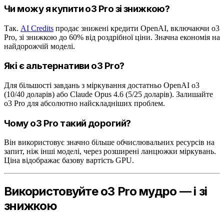
Чи можу я купити o3 Pro зі знижкою?
Так.
AI Credits
продає знижені кредити OpenAI, включаючи o3
Pro, зі знижкою до 60% від роздрібної ціни. Значна економія на
найдорожчій моделі.
Які є альтернативи o3 Pro?
Для більшості завдань з міркування достатньо OpenAI o3
(10/40 доларів) або Claude Opus 4.6 (5/25 доларів). Залишайте
o3 Pro для абсолютно найскладніших проблем.
Чому o3 Pro такий дорогий?
Він використовує значно більше обчислювальних ресурсів на
запит, ніж інші моделі, через розширені ланцюжки міркувань.
Ціна відображає базову вартість GPU.
Використовуйте o3 Pro мудро — і зі
знижкою