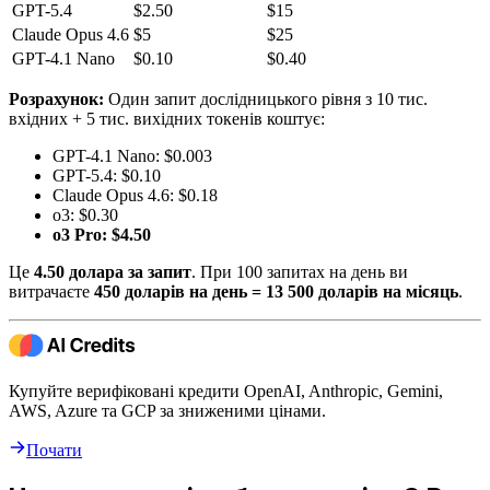
GPT-5.4
$2.50
$15
Claude Opus 4.6
$5
$25
GPT-4.1 Nano
$0.10
$0.40
Розрахунок:
Один запит дослідницького рівня з 10 тис.
вхідних + 5 тис. вихідних токенів коштує:
GPT-4.1 Nano: $0.003
GPT-5.4: $0.10
Claude Opus 4.6: $0.18
o3: $0.30
o3 Pro: $4.50
Це
4.50 долара за запит
. При 100 запитах на день ви
витрачаєте
450 доларів на день = 13 500 доларів на місяць
.
Купуйте верифіковані кредити OpenAI, Anthropic, Gemini,
AWS, Azure та GCP за зниженими цінами.
Почати