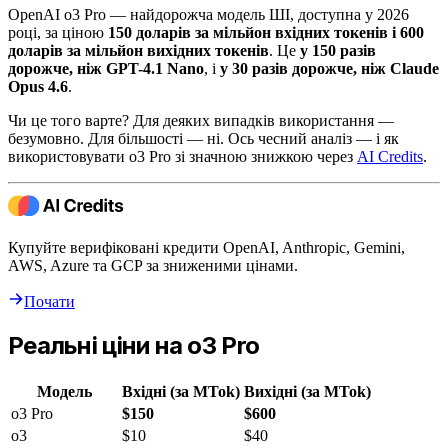
OpenAI o3 Pro — найдорожча модель ШІ, доступна у 2026
році, за ціною
150 доларів за мільйон вхідних токенів і 600
доларів за мільйон вихідних токенів
. Це
у 150 разів
дорожче, ніж GPT-4.1 Nano
, і
у 30 разів дорожче, ніж Claude
Opus 4.6
.
Чи це того варте? Для деяких випадків використання —
безумовно. Для більшості — ні. Ось чесний аналіз — і як
використовувати o3 Pro зі значною знижкою через
AI Credits
.
Купуйте верифіковані кредити OpenAI, Anthropic, Gemini,
AWS, Azure та GCP за зниженими цінами.
Почати
Реальні ціни на o3 Pro
Модель
Вхідні (за MTok)
Вихідні (за MTok)
o3 Pro
$150
$600
o3
$10
$40