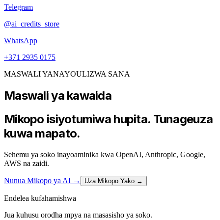
Telegram
@ai_credits_store
WhatsApp
+371 2935 0175
MASWALI YANAYOULIZWA SANA
Maswali ya kawaida
Mikopo isiyotumiwa hupita. Tunageuza
kuwa mapato.
Sehemu ya soko inayoaminika kwa OpenAI, Anthropic, Google,
AWS na zaidi.
Nunua Mikopo ya AI
→
Uza Mikopo Yako →
Endelea kufahamishwa
Jua kuhusu orodha mpya na masasisho ya soko.