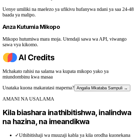
Uenye umiliki na maelezo ya ufikivu hufanywa ndani ya saa 24-48
baada ya malipo.
Anza Kutumia Mikopo
Mikopo hutumiwa mara moja. Utendaji sawa wa API, viwango
sawa vya kikomo.
Mchakato rahisi na salama wa kupata mikopo yako ya
miundombinu kwa masaa
Unataka kuona makaratasi mapema?
Angalia Mkataba Sampuli
→
AMANI NA USALAMA
Kila biashara inathibitishwa, inalindwa
na hazina, na imeandikwa
✓
Uthibitishaji wa muuzaji kabla ya kila orodha kuonekana