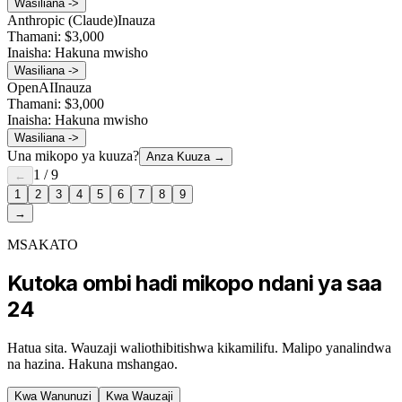
Wasiliana ->
Anthropic (Claude)
Inauza
Thamani:
$3,000
Inaisha:
Hakuna mwisho
Wasiliana ->
OpenAI
Inauza
Thamani:
$3,000
Inaisha:
Hakuna mwisho
Wasiliana ->
Una mikopo ya kuuza?
Anza Kuuza
→
1
/
9
←
1
2
3
4
5
6
7
8
9
→
MSAKATO
Kutoka ombi hadi mikopo ndani ya saa
24
Hatua sita. Wauzaji waliothibitishwa kikamilifu. Malipo yanalindwa
na hazina. Hakuna mshangao.
Kwa Wanunuzi
Kwa Wauzaji