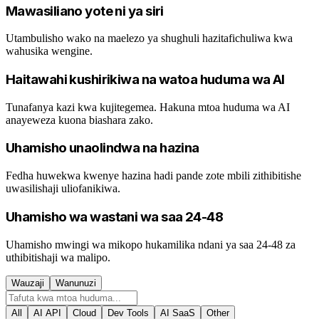
Mawasiliano yote ni ya siri
Utambulisho wako na maelezo ya shughuli hazitafichuliwa kwa
wahusika wengine.
Haitawahi kushirikiwa na watoa huduma wa AI
Tunafanya kazi kwa kujitegemea. Hakuna mtoa huduma wa AI
anayeweza kuona biashara zako.
Uhamisho unaolindwa na hazina
Fedha huwekwa kwenye hazina hadi pande zote mbili zithibitishe
uwasilishaji uliofanikiwa.
Uhamisho wa wastani wa saa 24-48
Uhamisho mwingi wa mikopo hukamilika ndani ya saa 24-48 za
uthibitishaji wa malipo.
Wauzaji
Wanunuzi
All
AI API
Cloud
Dev Tools
AI SaaS
Other