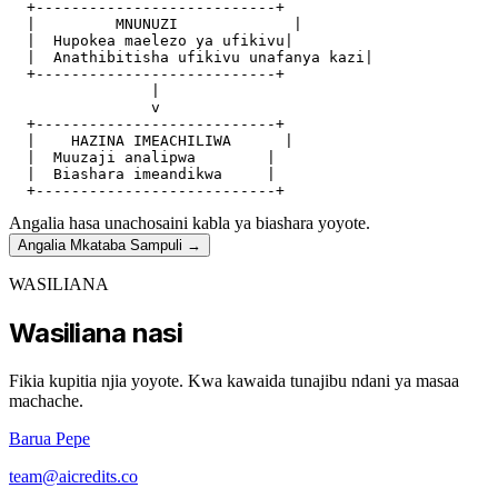
  +---------------------------+

  |         MNUNUZI             |

  |  Hupokea maelezo ya ufikivu|

  |  Anathibitisha ufikivu unafanya kazi|

  +---------------------------+

                |

                v

  +---------------------------+

  |    HAZINA IMEACHILIWA      |

  |  Muuzaji analipwa        |

  |  Biashara imeandikwa     |

Angalia hasa unachosaini kabla ya biashara yoyote.
Angalia Mkataba Sampuli
→
WASILIANA
Wasiliana nasi
Fikia kupitia njia yoyote. Kwa kawaida tunajibu ndani ya masaa
machache.
Barua Pepe
team@aicredits.co