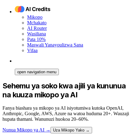
Mikopo
Mchakato
AI Router
Wasiliana
Pata 10%
Maswali Yanayoulizwa Sana
Vifaa
open navigation menu
Sehemu ya soko kwa ajili ya kununua
na kuuza mikopo ya AI
Fanya biashara ya mikopo ya AI isiyotumiwa kutoka OpenAI,
Anthropic, Google, AWS, Azure na watoa huduma 20+. Wauzaji
hupata thamani. Wanunuzi huokoa 20–60%.
Nunua Mikopo ya AI
→
Uza Mikopo Yako →