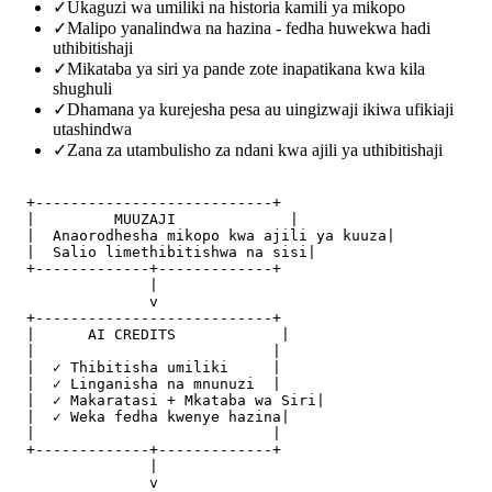
✓
Ukaguzi wa umiliki na historia kamili ya mikopo
✓
Malipo yanalindwa na hazina - fedha huwekwa hadi
uthibitishaji
✓
Mikataba ya siri ya pande zote inapatikana kwa kila
shughuli
✓
Dhamana ya kurejesha pesa au uingizwaji ikiwa ufikiaji
utashindwa
✓
Zana za utambulisho za ndani kwa ajili ya uthibitishaji
  +---------------------------+

  |         MUUZAJI             |

  |  Anaorodhesha mikopo kwa ajili ya kuuza|

  |  Salio limethibitishwa na sisi|

  +-------------+-------------+

                |

                v

  +---------------------------+

  |      AI CREDITS            |

  |                           |

  |  ✓ Thibitisha umiliki     |

  |  ✓ Linganisha na mnunuzi  |

  |  ✓ Makaratasi + Mkataba wa Siri|

  |  ✓ Weka fedha kwenye hazina|

  |                           |

  +-------------+-------------+

                |

                v
