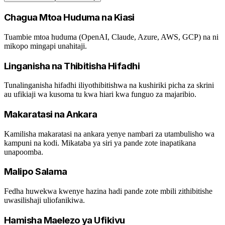
Chagua Mtoa Huduma na Kiasi
Tuambie mtoa huduma (OpenAI, Claude, Azure, AWS, GCP) na ni
mikopo mingapi unahitaji.
Linganisha na Thibitisha Hifadhi
Tunalinganisha hifadhi iliyothibitishwa na kushiriki picha za skrini
au ufikiaji wa kusoma tu kwa hiari kwa funguo za majaribio.
Makaratasi na Ankara
Kamilisha makaratasi na ankara yenye nambari za utambulisho wa
kampuni na kodi. Mikataba ya siri ya pande zote inapatikana
unapoomba.
Malipo Salama
Fedha huwekwa kwenye hazina hadi pande zote mbili zithibitishe
uwasilishaji uliofanikiwa.
Hamisha Maelezo ya Ufikivu