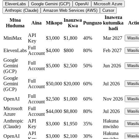
ElevenLabs
Google Gemini (GCP)
OpenAI
Microsoft Azure
Anthropic (Claude)
Amazon Web Services (AWS)
Cursor
Inaweza
Mtoa
Inauzwa
Aina
Mikopo
Punguzo
kutumika
Acti
Huduma
Kwa
hadi
API
MiniMax
$3,000
$1,800
40%
Mar 2027
Wasili
Key
Full
ElevenLabs
$4,000
$800
80%
Feb 2027
Wasili
Account
Google
Full
Gemini
$5,000
$2,500
50%
Jun 2026
Wasili
Account
(GCP)
Google
Full
Gemini
$50,000
$20,000
60%
Jul 2026
Wasili
Account
(GCP)
Full
OpenAI
$2,500
$1,000
60%
Nov 2026
Wasili
Account
Microsoft
Full
$44,000
$8,800
80%
Jul 2026
Wasili
Azure
Account
Anthropic
API
Hakuna
$3,000
$1,950
35%
Wasili
(Claude)
Key
mwisho
API
Hakuna
OpenAI
$3,000
$2,100
30%
Wasili
Key
mwisho