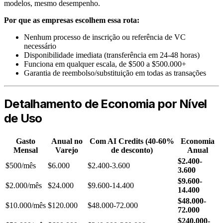
modelos, mesmo desempenho.
Por que as empresas escolhem essa rota:
Nenhum processo de inscrição ou referência de VC
necessário
Disponibilidade imediata (transferência em 24-48 horas)
Funciona em qualquer escala, de $500 a $500.000+
Garantia de reembolso/substituição em todas as transações
Detalhamento de Economia por Nível
de Uso
Gasto
Anual no
Com AI Credits (40-60%
Economia
Mensal
Varejo
de desconto)
Anual
$2.400-
$500/mês
$6.000
$2.400-3.600
3.600
$9.600-
$2.000/mês
$24.000
$9.600-14.400
14.400
$48.000-
$10.000/mês
$120.000
$48.000-72.000
72.000
$240.000-