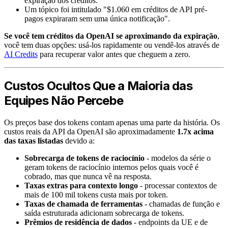
expiração dos créditos.
Um tópico foi intitulado "$1.060 em créditos de API pré-
pagos expiraram sem uma única notificação".
Se você tem créditos da OpenAI se aproximando da expiração
,
você tem duas opções: usá-los rapidamente ou vendê-los através de
AI Credits
para recuperar valor antes que cheguem a zero.
Custos Ocultos Que a Maioria das
Equipes Não Percebe
Os preços base dos tokens contam apenas uma parte da história. Os
custos reais da API da OpenAI são aproximadamente
1.7x acima
das taxas listadas
devido a:
Sobrecarga de tokens de raciocínio
- modelos da série o
geram tokens de raciocínio internos pelos quais você é
cobrado, mas que nunca vê na resposta.
Taxas extras para contexto longo
- processar contextos de
mais de 100 mil tokens custa mais por token.
Taxas de chamada de ferramentas
- chamadas de função e
saída estruturada adicionam sobrecarga de tokens.
Prêmios de residência de dados
- endpoints da UE e de