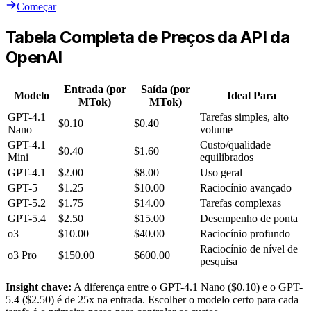
Começar
Tabela Completa de Preços da API da
OpenAI
Entrada (por
Saída (por
Modelo
Ideal Para
MTok)
MTok)
GPT-4.1
Tarefas simples, alto
$0.10
$0.40
Nano
volume
GPT-4.1
Custo/qualidade
$0.40
$1.60
Mini
equilibrados
GPT-4.1
$2.00
$8.00
Uso geral
GPT-5
$1.25
$10.00
Raciocínio avançado
GPT-5.2
$1.75
$14.00
Tarefas complexas
GPT-5.4
$2.50
$15.00
Desempenho de ponta
o3
$10.00
$40.00
Raciocínio profundo
Raciocínio de nível de
o3 Pro
$150.00
$600.00
pesquisa
Insight chave:
A diferença entre o GPT-4.1 Nano ($0.10) e o GPT-
5.4 ($2.50) é de 25x na entrada. Escolher o modelo certo para cada