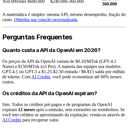
$50.000/mês
$600.000
$240.000-360.000
360.000
A matemática é simples: mesma API, mesmo desempenho, fração do
custo.
Obtenha sua cotação personalizada
.
Perguntas Frequentes
Quanto custa a API da OpenAI em 2026?
Os preços da API da OpenAI variam de $0.10/MTok (GPT-4.1
Nano) a $150/MTok (o3 Pro). A maioria das equipes usa modelos
GPT-4.1 ou GPT-5 a $1.25-$2.50 entrada / $8-$15 saída por milhão
de tokens. Com
AI Credits
, você pode economizar até 60% nesses
custos.
Os créditos da API da OpenAI expiram?
Sim. Todos os créditos pré-pagos e de programas da OpenAI
expiram
12 meses
após a emissão, sem extensões ou reembolsos. Se
você tem créditos se aproximando da expiração, venda-os através de
AI Credits
para recuperar valor.