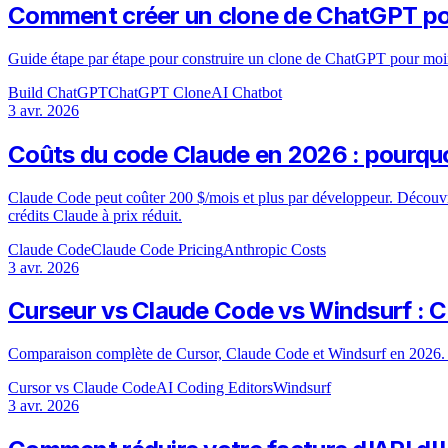
Comment créer un clone de ChatGPT po
Guide étape par étape pour construire un clone de ChatGPT pour moins 
Build ChatGPT
ChatGPT Clone
AI Chatbot
3 avr. 2026
Coûts du code Claude en 2026 : pourquoi
Claude Code peut coûter 200 $/mois et plus par développeur. Découvr
crédits Claude à prix réduit.
Claude Code
Claude Code Pricing
Anthropic Costs
3 avr. 2026
Curseur vs Claude Code vs Windsurf : 
Comparaison complète de Cursor, Claude Code et Windsurf en 2026. Fon
Cursor vs Claude Code
AI Coding Editors
Windsurf
3 avr. 2026