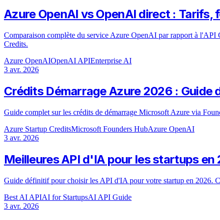
Azure OpenAI vs OpenAI direct : Tarifs, f
Comparaison complète du service Azure OpenAI par rapport à l'API Op
Credits.
Azure OpenAI
OpenAI API
Enterprise AI
3 avr. 2026
Crédits Démarrage Azure 2026 : Guide 
Guide complet sur les crédits de démarrage Microsoft Azure via Found
Azure Startup Credits
Microsoft Founders Hub
Azure OpenAI
3 avr. 2026
Meilleures API d'IA pour les startups e
Guide définitif pour choisir les API d'IA pour votre startup en 2026
Best AI API
AI for Startups
AI API Guide
3 avr. 2026