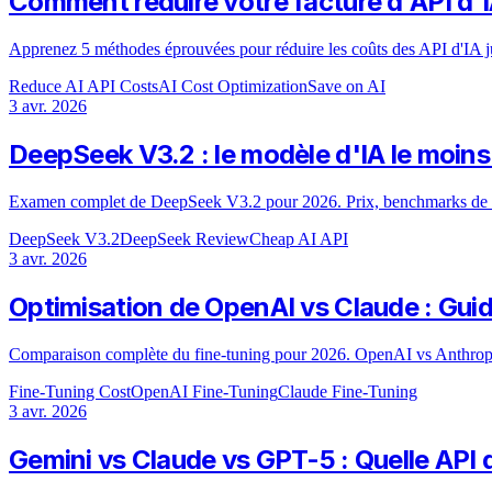
Comment réduire votre facture d'API d'
Apprenez 5 méthodes éprouvées pour réduire les coûts des API d'IA jus
Reduce AI API Costs
AI Cost Optimization
Save on AI
3 avr. 2026
DeepSeek V3.2 : le modèle d'IA le moins
Examen complet de DeepSeek V3.2 pour 2026. Prix, benchmarks de pe
DeepSeek V3.2
DeepSeek Review
Cheap AI API
3 avr. 2026
Optimisation de OpenAI vs Claude : Guide
Comparaison complète du fine-tuning pour 2026. OpenAI vs Anthropic
Fine-Tuning Cost
OpenAI Fine-Tuning
Claude Fine-Tuning
3 avr. 2026
Gemini vs Claude vs GPT-5 : Quelle API d