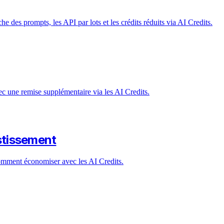
des prompts, les API par lots et les crédits réduits via AI Credits.
une remise supplémentaire via les AI Credits.
estissement
omment économiser avec les AI Credits.