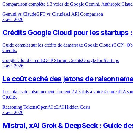
Comparaison complète à 3 voies de Google Gemini, Anthropic Claude e
Gemini vs Claude
GPT vs Claude
AI API Comparison
3 avr. 2026
Crédits Google Cloud pour les startups 
Guide complet sur les crédits de démarrage Google Cloud (GCP). Obte
Credits.
Google Cloud Credits
GCP Startup Credits
Google for Startups
3 avr. 2026
Le coût caché des jetons de raisonneme
Les tokens de raisonnement ajoutent 2 à 3 fois à votre facture d'IA 
Credits.
Reasoning Tokens
OpenAI o3
AI Hidden Costs
3 avr. 2026
Mistral, xAI Grok & DeepSeek : Guide d