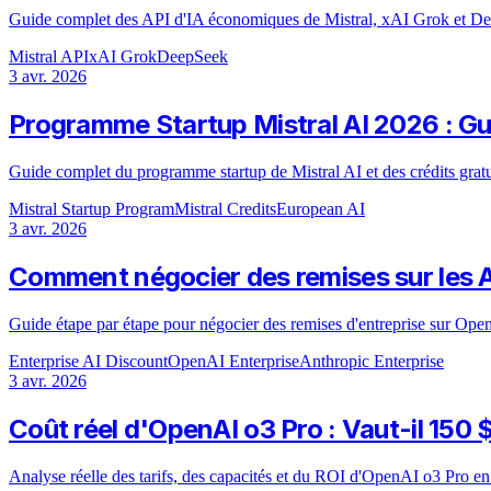
Guide complet des API d'IA économiques de Mistral, xAI Grok et Deep
Mistral API
xAI Grok
DeepSeek
3 avr. 2026
Programme Startup Mistral AI 2026 : Gui
Guide complet du programme startup de Mistral AI et des crédits gratuit
Mistral Startup Program
Mistral Credits
European AI
3 avr. 2026
Comment négocier des remises sur les A
Guide étape par étape pour négocier des remises d'entreprise sur Op
Enterprise AI Discount
OpenAI Enterprise
Anthropic Enterprise
3 avr. 2026
Coût réel d'OpenAI o3 Pro : Vaut-il 150
Analyse réelle des tarifs, des capacités et du ROI d'OpenAI o3 Pro en 