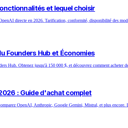
onctionnalités et lequel choisir
enAI directe en 2026. Tarification, conformité, disponibilité des mod
du Founders Hub et Économies
ers Hub. Obtenez jusqu'à 150 000 $, et découvrez comment acheter des cr
n 2026 : Guide d'achat complet
. Comparez OpenAI, Anthropic, Google Gemini, Mistral, et plus encore.