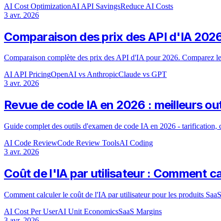
AI Cost Optimization
AI API Savings
Reduce AI Costs
3 avr. 2026
Comparaison des prix des API d'IA 2026
Comparaison complète des prix des API d'IA pour 2026. Comparez 
AI API Pricing
OpenAI vs Anthropic
Claude vs GPT
3 avr. 2026
Revue de code IA en 2026 : meilleurs outi
Guide complet des outils d'examen de code IA en 2026 - tarification, c
AI Code Review
Code Review Tools
AI Coding
3 avr. 2026
Coût de l'IA par utilisateur : Comment c
Comment calculer le coût de l'IA par utilisateur pour les produits Saa
AI Cost Per User
AI Unit Economics
SaaS Margins
3 avr. 2026