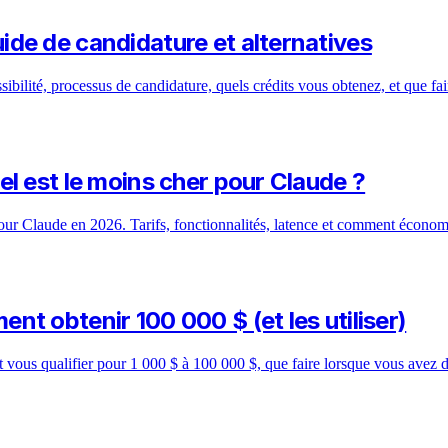
de de candidature et alternatives
té, processus de candidature, quels crédits vous obtenez, et que faire 
l est le moins cher pour Claude ?
laude en 2026. Tarifs, fonctionnalités, latence et comment économiser
t obtenir 100 000 $ (et les utiliser)
us qualifier pour 1 000 $ à 100 000 $, que faire lorsque vous avez de