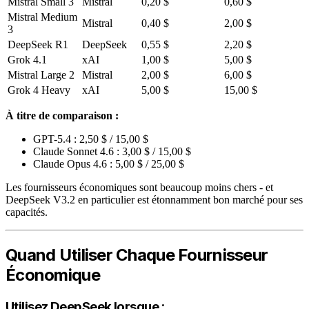
Mistral Small 3
Mistral
0,20 $
0,60 $
Mistral Medium
Mistral
0,40 $
2,00 $
3
DeepSeek R1
DeepSeek
0,55 $
2,20 $
Grok 4.1
xAI
1,00 $
5,00 $
Mistral Large 2
Mistral
2,00 $
6,00 $
Grok 4 Heavy
xAI
5,00 $
15,00 $
À titre de comparaison :
GPT-5.4 : 2,50 $ / 15,00 $
Claude Sonnet 4.6 : 3,00 $ / 15,00 $
Claude Opus 4.6 : 5,00 $ / 25,00 $
Les fournisseurs économiques sont beaucoup moins chers - et
DeepSeek V3.2 en particulier est étonnamment bon marché pour ses
capacités.
Quand Utiliser Chaque Fournisseur
Économique
Utilisez DeepSeek lorsque :