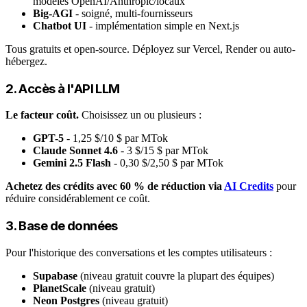
modèles OpenAI/Anthropic/locaux
Big-AGI
- soigné, multi-fournisseurs
Chatbot UI
- implémentation simple en Next.js
Tous gratuits et open-source. Déployez sur Vercel, Render ou auto-
hébergez.
2. Accès à l'API LLM
Le facteur coût.
Choisissez un ou plusieurs :
GPT-5
- 1,25 $/10 $ par MTok
Claude Sonnet 4.6
- 3 $/15 $ par MTok
Gemini 2.5 Flash
- 0,30 $/2,50 $ par MTok
Achetez des crédits avec 60 % de réduction via
AI Credits
pour
réduire considérablement ce coût.
3. Base de données
Pour l'historique des conversations et les comptes utilisateurs :
Supabase
(niveau gratuit couvre la plupart des équipes)
PlanetScale
(niveau gratuit)
Neon Postgres
(niveau gratuit)