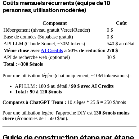
Coûts mensuels récurrents (équipe de 10
personnes, utilisation modérée)
Composant
Coût
Hébergement (niveau gratuit Vercel/Render)
0 $
Base de données (Supabase gratuit)
0 $
API LLM (Claude Sonnet, ~30M tokens)
540 $ au détail
Même chose avec
AI Credits
à 50% de réduction
270 $
API de recherche web (optionnel)
30 $
Total : ~300 $/mois
Pour une utilisation légère (chat uniquement, ~10M tokens/mois) :
API LLM : 180 $ au détail /
90 $ avec AI Credits
Total : 90 à 120 $/mois
Comparez à ChatGPT Team :
10 sièges * 25 $ = 250 $/mois
Pour une utilisation légère, l'approche DIY est
130 $/mois moins
chère
(économies de 1 560 $/an).
Guide de construction étape par étape