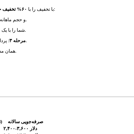
می‌فروشد. فرآیند ساده است:
اعتبار OpenAI با تخفیف را با
۶۰% تخفیف خرده‌فروشی
- OpenAI و حجم ماهانه خود را مشخص کنید.
: AI Credits شما را با یک فروشنده تأیید شده از بازار خود مطابقت می‌دهد.
: پرداخت تا زمان تحویل اعتبار به حساب شما در امانت نگه داشته می‌شود.
مرحله ۳
: اعتبارها می‌رسند - همان کلیدهای API، همان مدل‌ها، همان عملکرد.
صرفه‌جویی سالانه
با AI Credits (۴۰-۶۰% تخفیف)
۲,۴۰۰-۳,۶۰۰ دلار