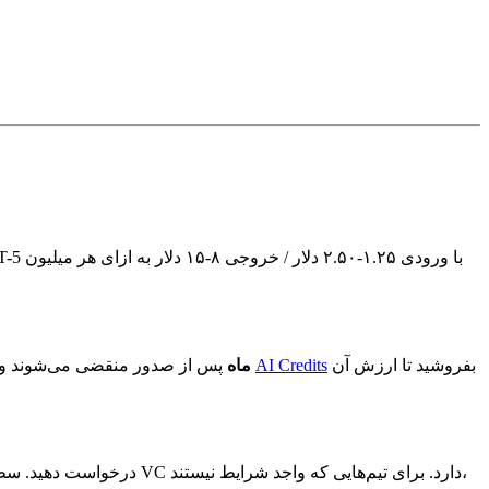
بفروشید تا ارزش آن
AI Credits
پس از صدور منقضی می‌شوند و هیچ تمدید یا بازپرداختی وجود ندارد. اگر اعتباری نزدیک به انقضا دارید، آن را از طریق
۱۲ ماه
از طریق OpenAI for Startups در openai.com/startups درخواست دهید. سطح ۱ سلف سرویس است. سطح ۲+ (۱۵ هزار تا ۱۰۰ هزار دلار) نیاز به کد ارجاع شریک VC دارد. برای تیم‌هایی که واجد شرایط نیستند،