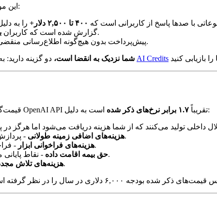
این موضوع باعث ایجاد ناراحتی واقعی در جامعه توسعه‌دهندگان شده است:
Open دارای موضوعاتی با صدها پاسخ از کاربرانی است که
۴۰۰ تا ۲,۵۰۰ دلار+
قبل از انقضای اعتبار، پیامی دریافت کرده‌اند.
گزارش شده است که کاربران
ب
یک موضوع با عنوان "۱,۰۶۰ دلار اعتبار API پیش‌پرداخت بدون هیچ‌گونه اطلاع‌رسانی منقضی شد" وجود داشت.
AI Credits
دو گزینه دارید: به سرعت از آنها استفاده کنید، یا آنها را از طریق
اگر اعتبارات OpenAI شما نزدیک به انقضا است،
است به دلیل:
قیمت‌گذاری پایه توکن تنها بخشی از داستان را بیان می‌کند. هزینه‌های واقعی OpenAI API تقریباً
۱.۷ برابر نرخ‌های ذکر شده
- پردازش زمینه‌های ۱۰۰ هزار+ توکن به ازای هر توکن بیشتر هزینه دارد.
هزینه‌های اضافی زمینه طولانی
- فراخوانی تابع و خروجی ساختاریافته سربار توکن را اضافه می‌کنند.
هزینه‌های فراخوانی ابزار
- نقاط پایانی منطقه‌ی اتحادیه‌ی اروپا و سایر مناطق ۱۰%+ بیشتر هزینه دارند.
حق بیمه اقامت داده
- درخواست‌های ناموفق همچنان توکن مصرف می‌کنند.
هزینه‌های تلاش مجدد
۶,۰۰۰ دلاری در سال را در نظر گرفته است، باید برای هزینه‌های واقعی نزدیک به