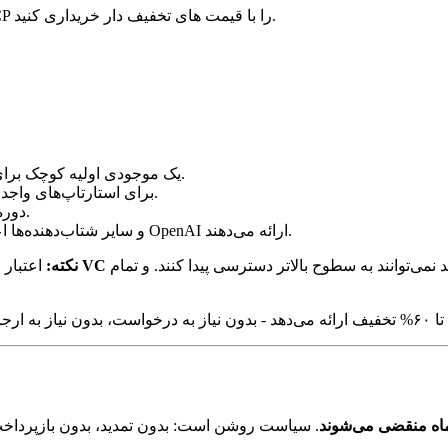
اعتبارهای تأیید شده OpenAI، Anthropic، Gemini، AWS، Azure و GCP را با قیمت های تخفیف دار خریداری کنید.
- حساب‌های جدید API یک موجودی اولیه کوچک برای آزمایش دریافت می‌کنند.
اعتبار API برای استارتاپ‌های واجد شرایط.
- دوره شتاب‌دهنده ۵ هفته‌ای با اعتبار گنجانده شده.
- Ramp (۲,۵۰۰ دلار)، YC (۳,۰۰۰ دلار+) و سایر شتاب‌دهنده‌ها اعتبار OpenAI ارائه می‌دهند.
دارد. اکثر شرکت‌های خودگردان و استارتاپ‌های در مرحله رشد نمی‌توانند به سطوح بالاتر دسترسی پیدا کنند. و تمام
کد ارجاع شریک VC
نکته:
اعتبار استارتاپی س