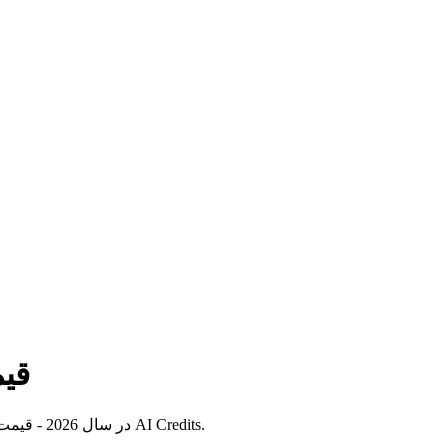
اعتب
راهنمای کامل اعتبارات OpenAI API در سال 2026 - قیمت‌گذاری مدل، جزئیات سطح رایگان، برنامه‌های استارتاپی، انقضای اعتبار، و نحوه صرفه‌جویی تا 60% با AI Credits.