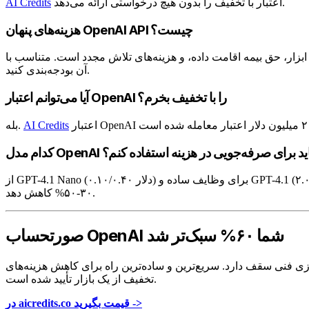
اعتبار با تخفیف را بدون هیچ درخواستی ارائه می‌دهد.
AI Credits
هزینه‌های پنهان OpenAI API چیست؟
ی فراخوانی ابزار، حق بیمه اقامت داده، و هزینه‌های تلاش مجدد است. متناسب با
آن بودجه‌بندی کنید.
آیا می‌توانم اعتبار OpenAI را با تخفیف بخرم؟
AI Credits
بله.
مدل OpenAI را باید برای صرفه‌جویی در هزینه استفاده کنم؟
از GPT-4.1 Nano (۰.۱۰/۰.۴۰ دلار) برای وظایف ساده و GPT-4.1 (۲.۰۰/۸.۰۰ دلار) برای کارهای عمومی استفاده کنید. GPT-5.4 را برای وظایف پیچیده رزرو کنید. مسیریابی مدل به تنهایی می‌تواند هزینه‌ها را
۳۰-۵۰% کاهش دهد.
صورتحساب OpenAI شما ۶۰% سبک‌تر شد
د. سریع‌ترین و ساده‌ترین راه برای کاهش هزینه‌های OpenAI، خرید اعتبار با
تخفیف از یک بازار تأیید شده است.
در aicredits.co قیمت بگیرید ->