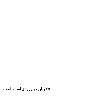
تفاوت بین GPT-4.1 Nano (۰.۱۰ دلار) و GPT-5.4 (۲.۵۰ دلار) ۲۵ برابر در ورودی است. انتخاب مدل مناسب برای هر وظیفه اولین قدم برای کنترل هزینه‌ها است.