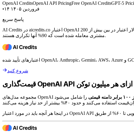
OpenAI Credits
OpenAI API Pricing
Free OpenAI Credits
GPT-5 Pric
۱۴ فروردین ۱۴۰۵
•
پاسخ سریع
AI Credits در aicredits.co اعتبار OpenAI را با تخفیف تا 60% زیر قیمت خرده‌فروشی می‌فروشد. فروشندگان تأیید شده، حفاظت امانی و بدون نیاز به تغییر کد. بیش از 20 میلیون دلار اعتبار در بین بیش از 200
مشتری معامله شده است که 90% آنها تکراری هستند.
شروع کنید
قیمتی
را شامل می‌شود. GPT-4.1 Nano با قیمت ۰.۱۰ دلار به ازای هر میلیون توکن ورودی. مدل استدلال o3 Pro با قیمت ۱۵۰ دلار. اکثر