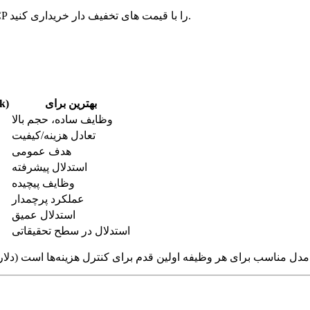
اعتبارهای تأیید شده OpenAI، Anthropic، Gemini، AWS، Azure و GCP را با قیمت های تخفیف دار خریداری کنید.
بهترین برای
خروجی 
وظایف ساده، حجم بالا
تعادل هزینه/کیفیت
هدف عمومی
استدلال پیشرفته
وظایف پیچیده
عملکرد پرچمدار
استدلال عمیق
استدلال در سطح تحقیقاتی