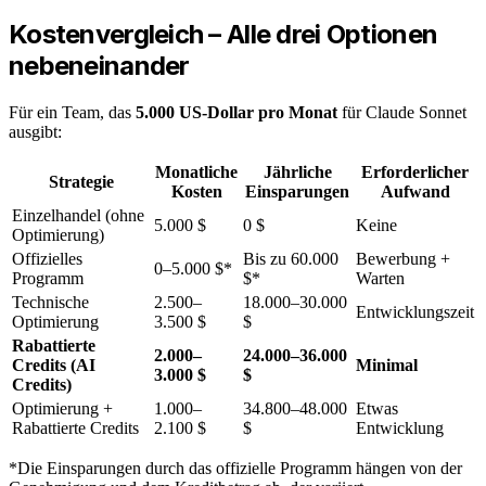
Kostenvergleich – Alle drei Optionen
nebeneinander
Für ein Team, das
5.000 US-Dollar pro Monat
für Claude Sonnet
ausgibt:
Monatliche
Jährliche
Erforderlicher
Strategie
Kosten
Einsparungen
Aufwand
Einzelhandel (ohne
5.000 $
0 $
Keine
Optimierung)
Offizielles
Bis zu 60.000
Bewerbung +
0–5.000 $*
Programm
$*
Warten
Technische
2.500–
18.000–30.000
Entwicklungszeit
Optimierung
3.500 $
$
Rabattierte
2.000–
24.000–36.000
Credits (AI
Minimal
3.000 $
$
Credits)
Optimierung +
1.000–
34.800–48.000
Etwas
Rabattierte Credits
2.100 $
$
Entwicklung
*Die Einsparungen durch das offizielle Programm hängen von der