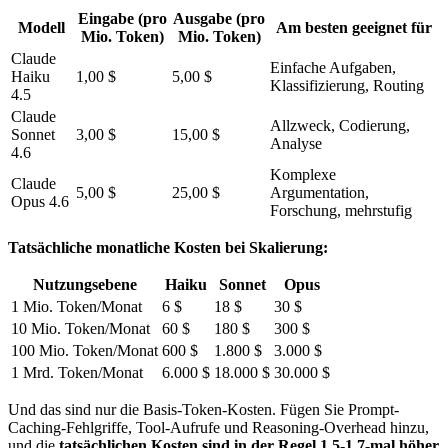
Eingabe (pro
Ausgabe (pro
Modell
Am besten geeignet für
Mio. Token)
Mio. Token)
Claude
Einfache Aufgaben,
Haiku
1,00 $
5,00 $
Klassifizierung, Routing
4.5
Claude
Allzweck, Codierung,
Sonnet
3,00 $
15,00 $
Analyse
4.6
Komplexe
Claude
5,00 $
25,00 $
Argumentation,
Opus 4.6
Forschung, mehrstufig
Tatsächliche monatliche Kosten bei Skalierung:
Nutzungsebene
Haiku
Sonnet
Opus
1 Mio. Token/Monat
6 $
18 $
30 $
10 Mio. Token/Monat
60 $
180 $
300 $
100 Mio. Token/Monat
600 $
1.800 $
3.000 $
1 Mrd. Token/Monat
6.000 $
18.000 $
30.000 $
Und das sind nur die Basis-Token-Kosten. Fügen Sie Prompt-
Caching-Fehlgriffe, Tool-Aufrufe und Reasoning-Overhead hinzu,
und die
tatsächlichen Kosten sind in der Regel 1,5-1,7-mal höher