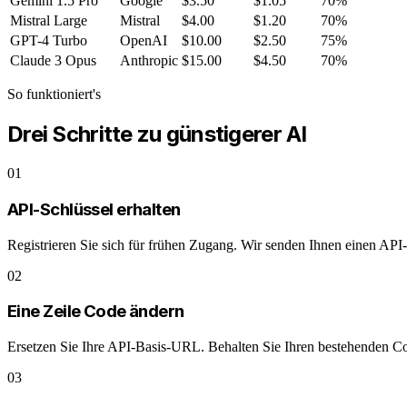
Gemini 1.5 Pro
Google
$3.50
$1.05
70%
Mistral Large
Mistral
$4.00
$1.20
70%
GPT-4 Turbo
OpenAI
$10.00
$2.50
75%
Claude 3 Opus
Anthropic
$15.00
$4.50
70%
So funktioniert's
Drei Schritte zu günstigerer AI
01
API-Schlüssel erhalten
Registrieren Sie sich für frühen Zugang. Wir senden Ihnen einen API-S
02
Eine Zeile Code ändern
Ersetzen Sie Ihre API-Basis-URL. Behalten Sie Ihren bestehenden Co
03