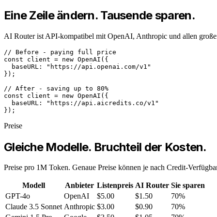
Eine Zeile ändern. Tausende sparen.
AI Router ist API-kompatibel mit OpenAI, Anthropic und allen großen
const 
client = 
new 
OpenAI
  baseURL: 
"https://api.openai.com/v1"
});

const 
client = 
new 
OpenAI
  baseURL: 
"https://api.aicredits.co/v1"
});
Preise
Gleiche Modelle. Bruchteil der Kosten.
Preise pro 1M Token. Genaue Preise können je nach Credit-Verfügbark
Modell
Anbieter
Listenpreis
AI Router
Sie sparen
GPT-4o
OpenAI
$5.00
$1.50
70%
Claude 3.5 Sonnet
Anthropic
$3.00
$0.90
70%