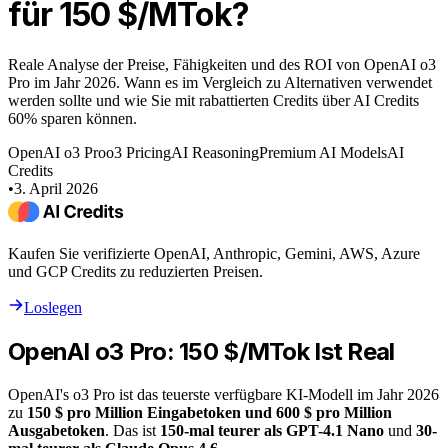
für 150 $/MTok?
Reale Analyse der Preise, Fähigkeiten und des ROI von OpenAI o3
Pro im Jahr 2026. Wann es im Vergleich zu Alternativen verwendet
werden sollte und wie Sie mit rabattierten Credits über AI Credits
60% sparen können.
OpenAI o3 Pro
o3 Pricing
AI Reasoning
Premium AI Models
AI
Credits
•
3. April 2026
Kaufen Sie verifizierte OpenAI, Anthropic, Gemini, AWS, Azure
und GCP Credits zu reduzierten Preisen.
Loslegen
OpenAI o3 Pro: 150 $/MTok Ist Real
OpenAI's o3 Pro ist das teuerste verfügbare KI-Modell im Jahr 2026
zu
150 $ pro Million Eingabetoken und 600 $ pro Million
Ausgabetoken
. Das ist
150-mal teurer als GPT-4.1 Nano
und
30-