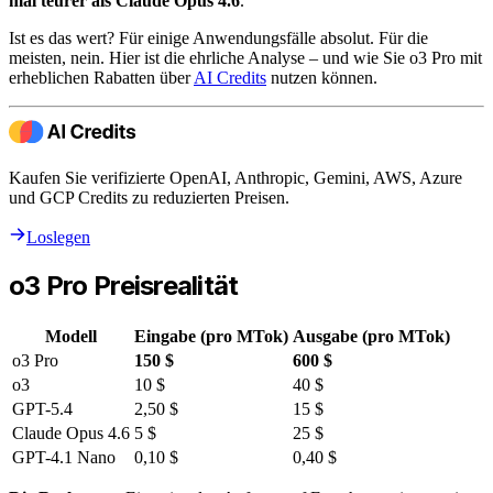
mal teurer als Claude Opus 4.6
.
Ist es das wert? Für einige Anwendungsfälle absolut. Für die
meisten, nein. Hier ist die ehrliche Analyse – und wie Sie o3 Pro mit
erheblichen Rabatten über
AI Credits
nutzen können.
Kaufen Sie verifizierte OpenAI, Anthropic, Gemini, AWS, Azure
und GCP Credits zu reduzierten Preisen.
Loslegen
o3 Pro Preisrealität
Modell
Eingabe (pro MTok)
Ausgabe (pro MTok)
o3 Pro
150 $
600 $
o3
10 $
40 $
GPT-5.4
2,50 $
15 $
Claude Opus 4.6
5 $
25 $
GPT-4.1 Nano
0,10 $
0,40 $