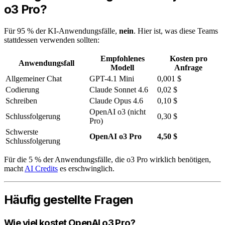
o3 Pro?
Für 95 % der KI-Anwendungsfälle,
nein
. Hier ist, was diese Teams
stattdessen verwenden sollten:
Empfohlenes
Kosten pro
Anwendungsfall
Modell
Anfrage
Allgemeiner Chat
GPT-4.1 Mini
0,001 $
Codierung
Claude Sonnet 4.6
0,02 $
Schreiben
Claude Opus 4.6
0,10 $
OpenAI o3 (nicht
Schlussfolgerung
0,30 $
Pro)
Schwerste
OpenAI o3 Pro
4,50 $
Schlussfolgerung
Für die 5 % der Anwendungsfälle, die o3 Pro wirklich benötigen,
macht
AI Credits
es erschwinglich.
Häufig gestellte Fragen
Wie viel kostet OpenAI o3 Pro?