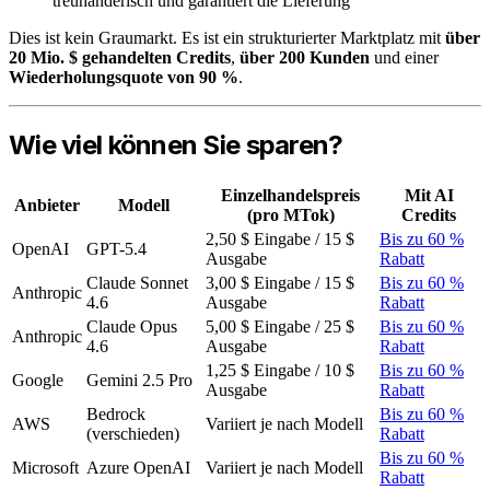
treuhänderisch und garantiert die Lieferung
Dies ist kein Graumarkt. Es ist ein strukturierter Marktplatz mit
über
20 Mio. $ gehandelten Credits
,
über 200 Kunden
und einer
Wiederholungsquote von 90 %
.
Wie viel können Sie sparen?
Einzelhandelspreis
Mit AI
Anbieter
Modell
(pro MTok)
Credits
2,50 $ Eingabe / 15 $
Bis zu 60 %
OpenAI
GPT-5.4
Ausgabe
Rabatt
Claude Sonnet
3,00 $ Eingabe / 15 $
Bis zu 60 %
Anthropic
4.6
Ausgabe
Rabatt
Claude Opus
5,00 $ Eingabe / 25 $
Bis zu 60 %
Anthropic
4.6
Ausgabe
Rabatt
1,25 $ Eingabe / 10 $
Bis zu 60 %
Google
Gemini 2.5 Pro
Ausgabe
Rabatt
Bedrock
Bis zu 60 %
AWS
Variiert je nach Modell
(verschieden)
Rabatt
Bis zu 60 %
Microsoft
Azure OpenAI
Variiert je nach Modell
Rabatt