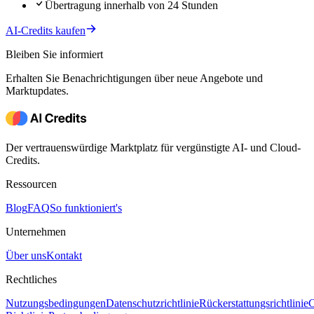
Übertragung innerhalb von 24 Stunden
AI-Credits kaufen
Bleiben Sie informiert
Erhalten Sie Benachrichtigungen über neue Angebote und
Marktupdates.
Der vertrauenswürdige Marktplatz für vergünstigte AI- und Cloud-
Credits.
Ressourcen
Blog
FAQ
So funktioniert's
Unternehmen
Über uns
Kontakt
Rechtliches
Nutzungsbedingungen
Datenschutzrichtlinie
Rückerstattungsrichtlinie
C