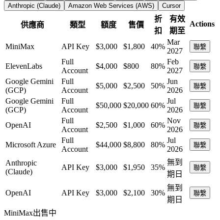
Anthropic (Claude)
Amazon Web Services (AWS)
Cursor
折
有效
Actions
供應商
類型
額度
售價
扣
期至
Mar
MiniMax
API Key
$3,000
$1,800
40%
聯繫
2027
Full
Feb
ElevenLabs
$4,000
$800
80%
聯繫
Account
2027
Google Gemini
Full
Jun
$5,000
$2,500
50%
聯繫
(GCP)
Account
2026
Google Gemini
Full
Jul
$50,000
$20,000
60%
聯繫
(GCP)
Account
2026
Full
Nov
OpenAI
$2,500
$1,000
60%
聯繫
Account
2026
Full
Jul
Microsoft Azure
$44,000
$8,800
80%
聯繫
Account
2026
無到
Anthropic
API Key
$3,000
$1,950
35%
聯繫
(Claude)
期日
無到
OpenAI
API Key
$3,000
$2,100
30%
聯繫
期日
MiniMax
出售中