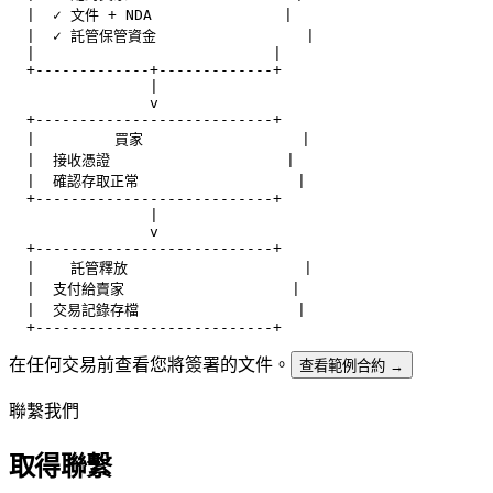
  |  ✓ 文件 + NDA               |

  |  ✓ 託管保管資金                 |

  |                           |

  +-------------+-------------+

                |

                v

  +---------------------------+

  |         買家                  |

  |  接收憑證                    |

  |  確認存取正常                  |

  +---------------------------+

                |

                v

  +---------------------------+

  |    託管釋放                    |

  |  支付給賣家                   |

  |  交易記錄存檔                  |

在任何交易前查看您將簽署的文件。
查看範例合約
→
聯繫我們
取得聯繫