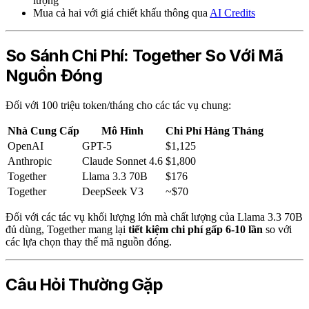
lượng
Mua cả hai với giá chiết khấu thông qua
AI Credits
So Sánh Chi Phí: Together So Với Mã
Nguồn Đóng
Đối với 100 triệu token/tháng cho các tác vụ chung:
Nhà Cung Cấp
Mô Hình
Chi Phí Hàng Tháng
OpenAI
GPT-5
$1,125
Anthropic
Claude Sonnet 4.6
$1,800
Together
Llama 3.3 70B
$176
Together
DeepSeek V3
~$70
Đối với các tác vụ khối lượng lớn mà chất lượng của Llama 3.3 70B
đủ dùng, Together mang lại
tiết kiệm chi phí gấp 6-10 lần
so với
các lựa chọn thay thế mã nguồn đóng.
Câu Hỏi Thường Gặp