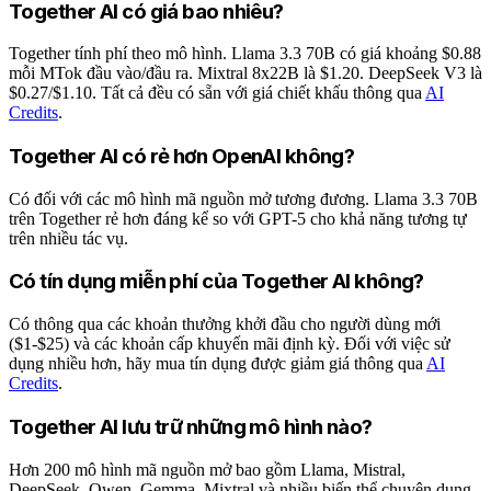
Together AI có giá bao nhiêu?
Together tính phí theo mô hình. Llama 3.3 70B có giá khoảng $0.88
mỗi MTok đầu vào/đầu ra. Mixtral 8x22B là $1.20. DeepSeek V3 là
$0.27/$1.10. Tất cả đều có sẵn với giá chiết khấu thông qua
AI
Credits
.
Together AI có rẻ hơn OpenAI không?
Có đối với các mô hình mã nguồn mở tương đương. Llama 3.3 70B
trên Together rẻ hơn đáng kể so với GPT-5 cho khả năng tương tự
trên nhiều tác vụ.
Có tín dụng miễn phí của Together AI không?
Có thông qua các khoản thưởng khởi đầu cho người dùng mới
($1-$25) và các khoản cấp khuyến mãi định kỳ. Đối với việc sử
dụng nhiều hơn, hãy mua tín dụng được giảm giá thông qua
AI
Credits
.
Together AI lưu trữ những mô hình nào?
Hơn 200 mô hình mã nguồn mở bao gồm Llama, Mistral,
DeepSeek, Qwen, Gemma, Mixtral và nhiều biến thể chuyên dụng