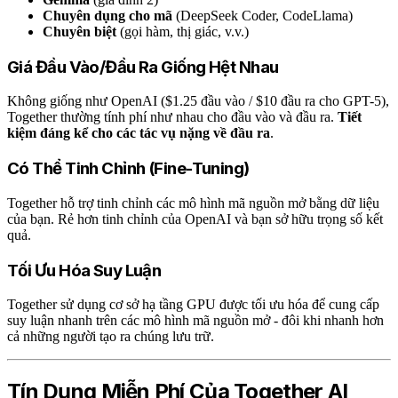
Chuyên dụng cho mã
(DeepSeek Coder, CodeLlama)
Chuyên biệt
(gọi hàm, thị giác, v.v.)
Giá Đầu Vào/Đầu Ra Giống Hệt Nhau
Không giống như OpenAI ($1.25 đầu vào / $10 đầu ra cho GPT-5),
Together thường tính phí như nhau cho đầu vào và đầu ra.
Tiết
kiệm đáng kể cho các tác vụ nặng về đầu ra
.
Có Thể Tinh Chỉnh (Fine-Tuning)
Together hỗ trợ tinh chỉnh các mô hình mã nguồn mở bằng dữ liệu
của bạn. Rẻ hơn tinh chỉnh của OpenAI và bạn sở hữu trọng số kết
quả.
Tối Ưu Hóa Suy Luận
Together sử dụng cơ sở hạ tầng GPU được tối ưu hóa để cung cấp
suy luận nhanh trên các mô hình mã nguồn mở - đôi khi nhanh hơn
cả những người tạo ra chúng lưu trữ.
Tín Dụng Miễn Phí Của Together AI