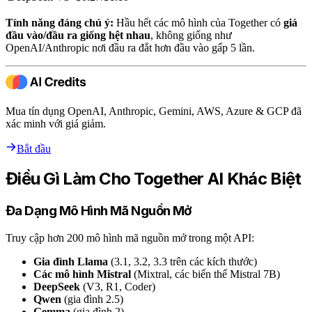
Tính năng đáng chú ý:
Hầu hết các mô hình của Together có
giá
đầu vào/đầu ra giống hệt nhau
, không giống như
OpenAI/Anthropic nơi đầu ra đắt hơn đầu vào gấp 5 lần.
Mua tín dụng OpenAI, Anthropic, Gemini, AWS, Azure & GCP đã
xác minh với giá giảm.
Bắt đầu
Điều Gì Làm Cho Together AI Khác Biệt
Đa Dạng Mô Hình Mã Nguồn Mở
Truy cập hơn 200 mô hình mã nguồn mở trong một API:
Gia đình Llama
(3.1, 3.2, 3.3 trên các kích thước)
Các mô hình Mistral
(Mixtral, các biến thể Mistral 7B)
DeepSeek
(V3, R1, Coder)
Qwen
(gia đình 2.5)
Gemma
(gia đình 2)