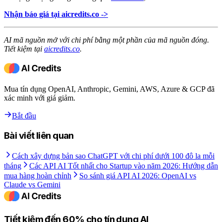
Nhận báo giá tại aicredits.co ->
AI mã nguồn mở với chi phí bằng một phần của mã nguồn đóng.
Tiết kiệm tại
aicredits.co
.
Mua tín dụng OpenAI, Anthropic, Gemini, AWS, Azure & GCP đã
xác minh với giá giảm.
Bắt đầu
Bài viết liên quan
Cách xây dựng bản sao ChatGPT với chi phí dưới 100 đô la mỗi
tháng
Các API AI Tốt nhất cho Startup vào năm 2026: Hướng dẫn
mua hàng hoàn chỉnh
So sánh giá API AI 2026: OpenAI vs
Claude vs Gemini
Tiết kiệm đến 60% cho tín dụng AI