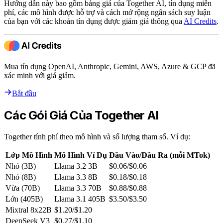
Hướng dẫn này bao gồm bảng giá của Together AI, tín dụng miễn
phí, các mô hình được hỗ trợ và cách mở rộng ngân sách suy luận
của bạn với các khoản tín dụng được giảm giá thông qua
AI Credits
.
Mua tín dụng OpenAI, Anthropic, Gemini, AWS, Azure & GCP đã
xác minh với giá giảm.
Bắt đầu
Các Gói Giá Của Together AI
Together tính phí theo mô hình và số lượng tham số. Ví dụ:
Lớp Mô Hình
Mô Hình Ví Dụ
Đầu Vào/Đầu Ra (mỗi MTok)
Nhỏ (3B)
Llama 3.2 3B
$0.06/$0.06
Nhỏ (8B)
Llama 3.3 8B
$0.18/$0.18
Vừa (70B)
Llama 3.3 70B
$0.88/$0.88
Lớn (405B)
Llama 3.1 405B
$3.50/$3.50
Mixtral 8x22B
$1.20/$1.20
DeepSeek V3
$0.27/$1.10