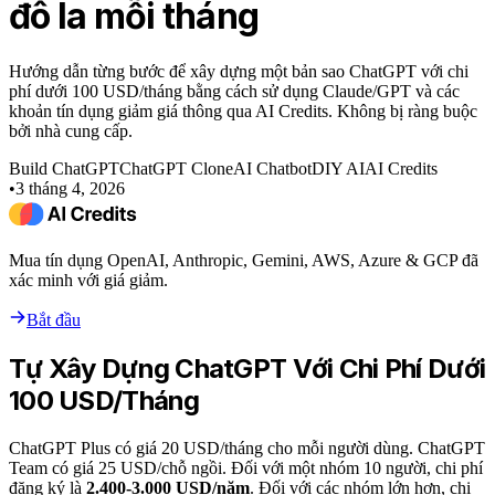
đô la mỗi tháng
Hướng dẫn từng bước để xây dựng một bản sao ChatGPT với chi
phí dưới 100 USD/tháng bằng cách sử dụng Claude/GPT và các
khoản tín dụng giảm giá thông qua AI Credits. Không bị ràng buộc
bởi nhà cung cấp.
Build ChatGPT
ChatGPT Clone
AI Chatbot
DIY AI
AI Credits
•
3 tháng 4, 2026
Mua tín dụng OpenAI, Anthropic, Gemini, AWS, Azure & GCP đã
xác minh với giá giảm.
Bắt đầu
Tự Xây Dựng ChatGPT Với Chi Phí Dưới
100 USD/Tháng
ChatGPT Plus có giá 20 USD/tháng cho mỗi người dùng. ChatGPT
Team có giá 25 USD/chỗ ngồi. Đối với một nhóm 10 người, chi phí
đăng ký là
2.400-3.000 USD/năm
. Đối với các nhóm lớn hơn, chi