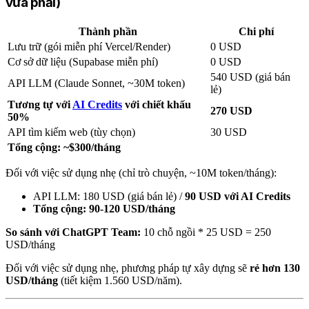
vừa phải)
Thành phần
Chi phí
Lưu trữ (gói miễn phí Vercel/Render)
0 USD
Cơ sở dữ liệu (Supabase miễn phí)
0 USD
540 USD (giá bán
API LLM (Claude Sonnet, ~30M token)
lẻ)
Tương tự với
AI Credits
với chiết khấu
270 USD
50%
API tìm kiếm web (tùy chọn)
30 USD
Tổng cộng: ~$300/tháng
Đối với việc sử dụng nhẹ (chỉ trò chuyện, ~10M token/tháng):
API LLM: 180 USD (giá bán lẻ) /
90 USD với AI Credits
Tổng cộng: 90-120 USD/tháng
So sánh với ChatGPT Team:
10 chỗ ngồi * 25 USD = 250
USD/tháng
Đối với việc sử dụng nhẹ, phương pháp tự xây dựng sẽ
rẻ hơn 130
USD/tháng
(tiết kiệm 1.560 USD/năm).