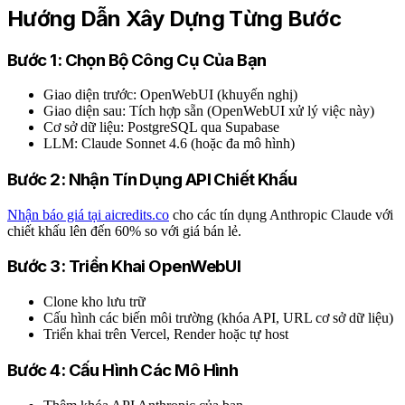
Hướng Dẫn Xây Dựng Từng Bước
Bước 1: Chọn Bộ Công Cụ Của Bạn
Giao diện trước: OpenWebUI (khuyến nghị)
Giao diện sau: Tích hợp sẵn (OpenWebUI xử lý việc này)
Cơ sở dữ liệu: PostgreSQL qua Supabase
LLM: Claude Sonnet 4.6 (hoặc đa mô hình)
Bước 2: Nhận Tín Dụng API Chiết Khấu
Nhận báo giá tại aicredits.co
cho các tín dụng Anthropic Claude với
chiết khấu lên đến 60% so với giá bán lẻ.
Bước 3: Triển Khai OpenWebUI
Clone kho lưu trữ
Cấu hình các biến môi trường (khóa API, URL cơ sở dữ liệu)
Triển khai trên Vercel, Render hoặc tự host
Bước 4: Cấu Hình Các Mô Hình