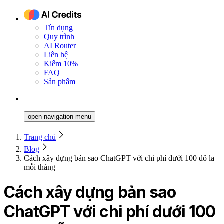
Tín dụng
Quy trình
AI Router
Liên hệ
Kiếm 10%
FAQ
Sản phẩm
open navigation menu
Trang chủ
Blog
Cách xây dựng bản sao ChatGPT với chi phí dưới 100 đô la
mỗi tháng
Cách xây dựng bản sao
ChatGPT với chi phí dưới 100