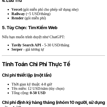
4. Lưu Trữ
Vercel
(gói miễn phí cho phép sử dụng nhẹ)
Railway
(~5 USD/tháng)
Render
(gói miễn phí)
5. Tùy Chọn: Tìm Kiếm Web
Nếu bạn muốn trình duyệt như ChatGPT:
Tavily Search API
- 5-30 USD/tháng
Serper
- giá tương tự
Tính Toán Chi Phí Thực Tế
Chi phí thiết lập (một lần)
Thời gian kỹ thuật: 4-8 giờ
Tên miền: 12 USD/năm (tùy chọn)
Tổng cộng:
0-50 USD
Chi phí định kỳ hàng tháng (nhóm 10 người, sử dụng