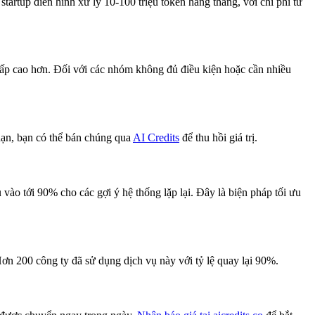
artup điển hình xử lý 10-100 triệu token hàng tháng, với chi phí từ
cấp cao hơn. Đối với các nhóm không đủ điều kiện hoặc cần nhiều
hạn, bạn có thể bán chúng qua
AI Credits
để thu hồi giá trị.
vào tới 90% cho các gợi ý hệ thống lặp lại. Đây là biện pháp tối ưu
ơn 200 công ty đã sử dụng dịch vụ này với tỷ lệ quay lại 90%.