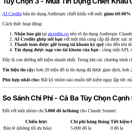
Tùy Chọn 3 - Mua Tín Dụng Chiết Khấu Q
AI Credits
bán tín dụng Anthropic chiết khấu với mức
giảm tới 60% s
Cách thức hoạt động:
Nhận báo giá
tại
aicredits.co
nêu rõ tín dụng Anthropic Claude
AI Credits ghép nối bạn
với một nhà cung cấp đã được xác 
Thanh toán được giữ trong tài khoản ký quỹ
cho đến khi tí
Tín dụng được nạp vào tài khoản của bạn
- cùng một API, c
Đây là con đường tiết kiệm nhanh nhất. Trong khi các chương trình chí
Tín hiệu tin cậy:
hơn 20 triệu đô la tín dụng đã được giao dịch, hơn 
Phù hợp nhất cho:
Bất kỳ nhóm nào muốn tiết kiệm ngay lập tức mà
So Sánh Chi Phí - Cả Ba Tùy Chọn Cạnh
Đối với một nhóm chi
5.000 đô la/tháng
cho Claude Sonnet:
Chiến lược
Chi phí hàng tháng
Tiết kiệm
Bán lẻ (không tối ưu hóa)
5.000 đô la
0 đô la