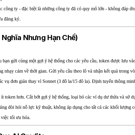
c công ty - đặc biệt là những công ty đã có quy mô lớn - không đáp ứng
ưa đăng ký.
Ý Nghĩa Nhưng Hạn Chế)
Nếu bạn gửi cùng một gợi ý hệ thống cho các yêu cầu, token được lưu v
 nhạy cảm về thời gian. Gửi yêu cầu theo lô và nhận kết quả trong vò
ác vụ đơn giản thay vì Sonnet (3 đô la/15 đô la). Định tuyến thông min
ít token hơn. Cắt bớt gợi ý hệ thống, loại bỏ các ví dụ dư thừa và sử d
ng đòi hỏi nỗ lực kỹ thuật, không áp dụng cho tất cả các khối lượng c
việc tối ưu hóa.