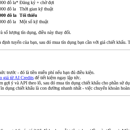
000 đô la*
Đăng ký + chờ đợi
000 đô la
Thời gian kỹ thuật
000 đô la
Tối thiểu
000 đô la
Một số kỹ thuật
à số lượng tín dụng, điều này thay đổi.
 định tuyến của bạn, sau đó mua tín dụng bạn cần với giá chiết khấu. 
c trước - đó là tiền miễn phí nếu bạn đủ điều kiện.
 giá từ AI Credits
để tiết kiệm ngay lập tức.
 gợi ý và API theo lô, sau đó mua tín dụng chiết khấu cho phần sử dụn
ín dụng chiết khấu là con đường nhanh nhất - việc chuyển khoản hoàn t