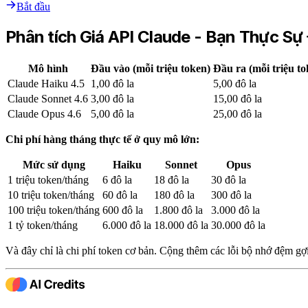
Bắt đầu
Phân tích Giá API Claude - Bạn Thực Sự
Mô hình
Đầu vào (mỗi triệu token)
Đầu ra (mỗi triệu to
Claude Haiku 4.5
1,00 đô la
5,00 đô la
Claude Sonnet 4.6
3,00 đô la
15,00 đô la
Claude Opus 4.6
5,00 đô la
25,00 đô la
Chi phí hàng tháng thực tế ở quy mô lớn:
Mức sử dụng
Haiku
Sonnet
Opus
1 triệu token/tháng
6 đô la
18 đô la
30 đô la
10 triệu token/tháng
60 đô la
180 đô la
300 đô la
100 triệu token/tháng
600 đô la
1.800 đô la
3.000 đô la
1 tỷ token/tháng
6.000 đô la
18.000 đô la
30.000 đô la
Và đây chỉ là chi phí token cơ bản. Cộng thêm các lỗi bộ nhớ đệm gợi