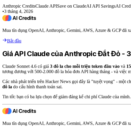
Anthropic Credits
Claude API
Save on Claude
AI API Savings
AI Credi
•
3 tháng 4, 2026
Mua tín dụng OpenAI, Anthropic, Gemini, AWS, Azure & GCP đã xá
Bắt đầu
Giá API Claude của Anthropic Đắt Đỏ -
Claude Sonnet 4.6 có giá
3 đô la cho mỗi triệu token đầu vào
và
15
tương đương với 500-2.000 đô la hóa đơn API hàng tháng - và việc mở
Các nhà phát triển trên Hacker News gọi đây là "tuyệt vọng" - một c
đô la
do cấu hình thanh toán sai.
Tin tốt: bạn có ba lựa chọn để giảm đáng kể chi phí Claude của mình.
Mua tín dụng OpenAI, Anthropic, Gemini, AWS, Azure & GCP đã xá