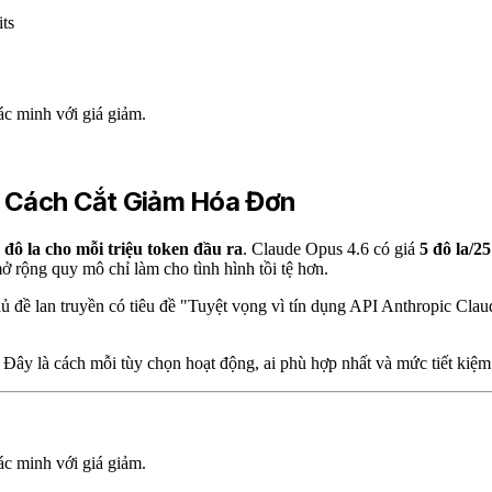
ts
c minh với giá giảm.
 3 Cách Cắt Giảm Hóa Đơn
 đô la cho mỗi triệu token đầu ra
. Claude Opus 4.6 có giá
5 đô la/25
 rộng quy mô chỉ làm cho tình hình tồi tệ hơn.
hủ đề lan truyền có tiêu đề "Tuyệt vọng vì tín dụng API Anthropic Cla
 Đây là cách mỗi tùy chọn hoạt động, ai phù hợp nhất và mức tiết kiệm
c minh với giá giảm.