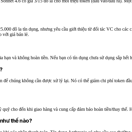
net 4.6 có giá 3/15 đô la cho mỗi triệu token (đầu vào/đầu ra). Một st
5.000 đô la tín dụng, nhưng yêu cầu giới thiệu từ đối tác VC cho các 
 với giá bán lẻ.
a hạn và không hoàn tiền. Nếu bạn có tín dụng chưa sử dụng sắp hết 
u?
 để chúng không cần được xử lý lại. Nó có thể giảm chi phí token đầu 
ý quỹ cho đến khi giao hàng và cung cấp đảm bảo hoàn tiền/thay thế. H
 như thế nào?