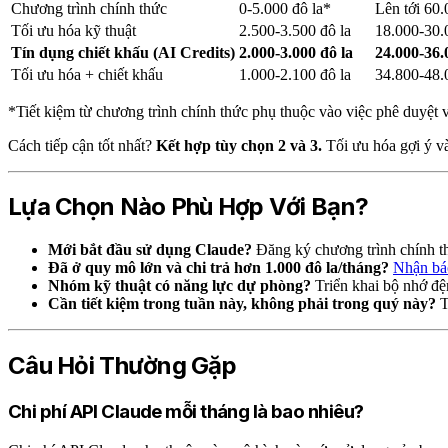
Chương trình chính thức
0-5.000 đô la*
Lên tới 60.
Tối ưu hóa kỹ thuật
2.500-3.500 đô la
18.000-30.
Tín dụng chiết khấu (AI Credits)
2.000-3.000 đô la
24.000-36.
Tối ưu hóa + chiết khấu
1.000-2.100 đô la
34.800-48.
*Tiết kiệm từ chương trình chính thức phụ thuộc vào việc phê duyệt v
Cách tiếp cận tốt nhất?
Kết hợp tùy chọn 2 và 3.
Tối ưu hóa gợi ý và
Lựa Chọn Nào Phù Hợp Với Bạn?
Mới bắt đầu sử dụng Claude?
Đăng ký chương trình chính thứ
Đã ở quy mô lớn và chi trả hơn 1.000 đô la/tháng?
Nhận báo
Nhóm kỹ thuật có năng lực dự phòng?
Triển khai bộ nhớ đệm
Cần tiết kiệm trong tuần này, không phải trong quý này?
T
Câu Hỏi Thường Gặp
Chi phí API Claude mỗi tháng là bao nhiêu?