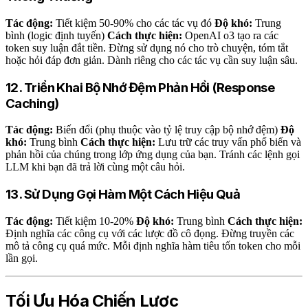
Tác động:
Tiết kiệm 50-90% cho các tác vụ đó
Độ khó:
Trung
bình (logic định tuyến)
Cách thực hiện:
OpenAI o3 tạo ra các
token suy luận đắt tiền. Đừng sử dụng nó cho trò chuyện, tóm tắt
hoặc hỏi đáp đơn giản. Dành riêng cho các tác vụ cần suy luận sâu.
12. Triển Khai Bộ Nhớ Đệm Phản Hồi (Response
Caching)
Tác động:
Biến đổi (phụ thuộc vào tỷ lệ truy cập bộ nhớ đệm)
Độ
khó:
Trung bình
Cách thực hiện:
Lưu trữ các truy vấn phổ biến và
phản hồi của chúng trong lớp ứng dụng của bạn. Tránh các lệnh gọi
LLM khi bạn đã trả lời cùng một câu hỏi.
13. Sử Dụng Gọi Hàm Một Cách Hiệu Quả
Tác động:
Tiết kiệm 10-20%
Độ khó:
Trung bình
Cách thực hiện:
Định nghĩa các công cụ với các lược đồ cô đọng. Đừng truyền các
mô tả công cụ quá mức. Mỗi định nghĩa hàm tiêu tốn token cho mỗi
lần gọi.
Tối Ưu Hóa Chiến Lược