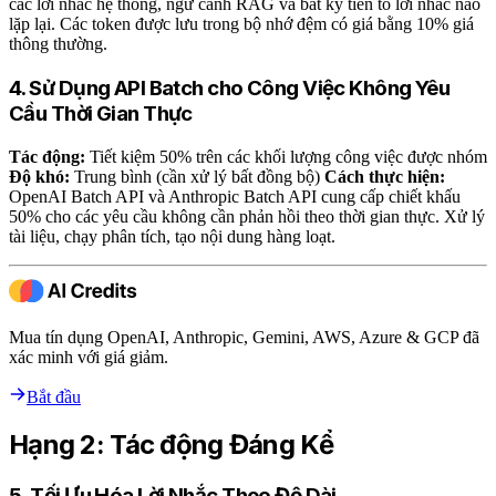
các lời nhắc hệ thống, ngữ cảnh RAG và bất kỳ tiền tố lời nhắc nào
lặp lại. Các token được lưu trong bộ nhớ đệm có giá bằng 10% giá
thông thường.
4. Sử Dụng API Batch cho Công Việc Không Yêu
Cầu Thời Gian Thực
Tác động:
Tiết kiệm 50% trên các khối lượng công việc được nhóm
Độ khó:
Trung bình (cần xử lý bất đồng bộ)
Cách thực hiện:
OpenAI Batch API và Anthropic Batch API cung cấp chiết khấu
50% cho các yêu cầu không cần phản hồi theo thời gian thực. Xử lý
tài liệu, chạy phân tích, tạo nội dung hàng loạt.
Mua tín dụng OpenAI, Anthropic, Gemini, AWS, Azure & GCP đã
xác minh với giá giảm.
Bắt đầu
Hạng 2: Tác động Đáng Kể
5. Tối Ưu Hóa Lời Nhắc Theo Độ Dài