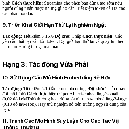
bình
Cách thực hiện:
Streaming cho phép bạn dừng tạo sớm nếu
người dùng nhận được những gì họ cần. Tiết kiệm token đầu ra cho
các phản hồi dài.
9. Triển Khai Giới Hạn Thử Lại Nghiêm Ngặt
Tác động:
Tiết kiệm 5-15%
Độ khó:
Thấp
Cách thực hiện:
Các
yêu cầu thất bại vẫn tốn token. Đặt giới hạn thử lại và quay lui theo
hàm mũ. Đừng thử lại mãi mãi.
Hạng 3: Tác động Vừa Phải
10. Sử Dụng Các Mô Hình Embedding Rẻ Hơn
Tác động:
Tiết kiệm 5-10 lần cho embeddings
Độ khó:
Thấp (thay
đổi mô hình)
Cách thực hiện:
OpenAI text-embedding-3-small
(0,02 đô la/MTok) thường hoạt động tốt như text-embedding-3-large
(0,13 đô la/MTok). Hãy thử nghiệm nó trên trường hợp sử dụng của
bạn.
11. Tránh Các Mô Hình Suy Luận Cho Các Tác Vụ
Thông Thường