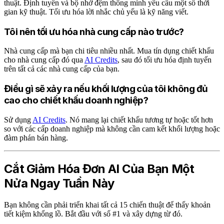
thuật. Định tuyến và bộ nhớ đệm thông minh yêu cầu một số thời
gian kỹ thuật. Tối ưu hóa lời nhắc chủ yếu là kỹ năng viết.
Tôi nên tối ưu hóa nhà cung cấp nào trước?
Nhà cung cấp mà bạn chi tiêu nhiều nhất. Mua tín dụng chiết khấu
cho nhà cung cấp đó qua
AI Credits
, sau đó tối ưu hóa định tuyến
trên tất cả các nhà cung cấp của bạn.
Điều gì sẽ xảy ra nếu khối lượng của tôi không đủ
cao cho chiết khấu doanh nghiệp?
Sử dụng
AI Credits
. Nó mang lại chiết khấu tương tự hoặc tốt hơn
so với các cấp doanh nghiệp mà không cần cam kết khối lượng hoặc
đàm phán bán hàng.
Cắt Giảm Hóa Đơn AI Của Bạn Một
Nửa Ngay Tuần Này
Bạn không cần phải triển khai tất cả 15 chiến thuật để thấy khoản
tiết kiệm khổng lồ. Bắt đầu với số #1 và xây dựng từ đó.