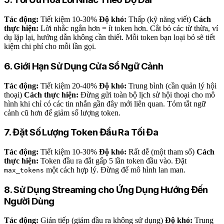
Tác động:
Tiết kiệm 10-30%
Độ khó:
Thấp (kỹ năng viết)
Cách
thực hiện:
Lời nhắc ngắn hơn = ít token hơn. Cắt bỏ các từ thừa, ví
dụ lặp lại, hướng dẫn không cần thiết. Mỗi token bạn loại bỏ sẽ tiết
kiệm chi phí cho mỗi lần gọi.
6. Giới Hạn Sử Dụng Cửa Sổ Ngữ Cảnh
Tác động:
Tiết kiệm 20-40%
Độ khó:
Trung bình (cần quản lý hội
thoại)
Cách thực hiện:
Đừng gửi toàn bộ lịch sử hội thoại cho mô
hình khi chỉ có các tin nhắn gần đây mới liên quan. Tóm tắt ngữ
cảnh cũ hơn để giảm số lượng token.
7. Đặt Số Lượng Token Đầu Ra Tối Đa
Tác động:
Tiết kiệm 10-30%
Độ khó:
Rất dễ (một tham số)
Cách
thực hiện:
Token đầu ra đắt gấp 5 lần token đầu vào. Đặt
một cách hợp lý. Đừng để mô hình lan man.
max_tokens
8. Sử Dụng Streaming cho Ứng Dụng Hướng Đến
Người Dùng
Tác động:
Gián tiếp (giảm đầu ra không sử dụng)
Độ khó:
Trung