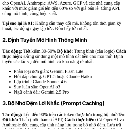
cho OpenAI, Anthropic, AWS, Azure, GCP và các nhà cung cấp
khác với mức giảm giá lên đến 60% so với giá bán lẻ. Cùng API,
cùng mô hình, cùng hiệu suất.
Tại sao lại là #1:
Không cần thay đổi mã, không tốn thời gian kỹ
thuật, tác động ngay lập tức. Đòn bẩy lớn nhất.
2. Định Tuyến Mô Hình Thông Minh
Tác động:
Tiết kiệm 30-50%
Độ khó:
Trung bình (cần logic)
Cách
thực hiện:
Đừng sử dụng một mô hình đắt tiền cho mọi thứ. Định
tuyến các tác vụ đến mô hình có khả năng rẻ nhất:
Phân loại đơn giản: Gemini Flash-Lite
Hỏi đáp chung: GPT-5 hoặc Claude Haiku
Lập trình: Claude Sonnet 4.6
Suy luận sâu: OpenAI o3
Ngữ cảnh dài: Gemini 2.5 Pro
3. Bộ Nhớ Đệm Lời Nhắc (Prompt Caching)
Tác động:
Lên đến 90% trên các token được lưu trong bộ nhớ đệm
Độ khó:
Thấp (một tham số API)
Cách thực hiện:
Cả OpenAI và
Anthropic đều cung cấp tính năng lưu trong bộ nhớ đệm. Lưu trữ