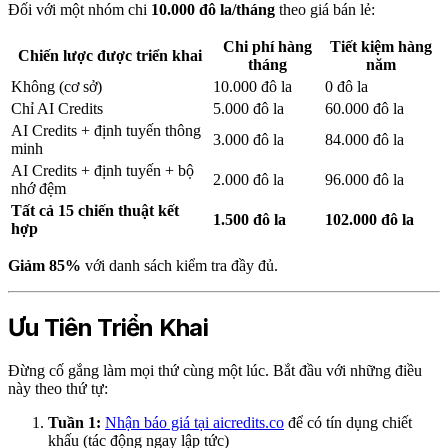
Đối với một nhóm chi
10.000 đô la/tháng
theo giá bán lẻ:
Chi phí hàng
Tiết kiệm hàng
Chiến lược được triển khai
tháng
năm
Không (cơ sở)
10.000 đô la
0 đô la
Chỉ AI Credits
5.000 đô la
60.000 đô la
AI Credits + định tuyến thông
3.000 đô la
84.000 đô la
minh
AI Credits + định tuyến + bộ
2.000 đô la
96.000 đô la
nhớ đệm
Tất cả 15 chiến thuật kết
1.500 đô la
102.000 đô la
hợp
Giảm 85%
với danh sách kiểm tra đầy đủ.
Ưu Tiên Triển Khai
Đừng cố gắng làm mọi thứ cùng một lúc. Bắt đầu với những điều
này theo thứ tự:
Tuần 1:
Nhận báo giá tại aicredits.co
để có tín dụng chiết
khấu (tác động ngay lập tức)