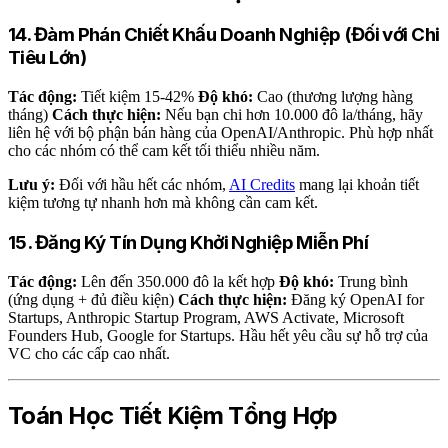
14. Đàm Phán Chiết Khấu Doanh Nghiệp (Đối với Chi
Tiêu Lớn)
Tác động:
Tiết kiệm 15-42%
Độ khó:
Cao (thương lượng hàng
tháng)
Cách thực hiện:
Nếu bạn chi hơn 10.000 đô la/tháng, hãy
liên hệ với bộ phận bán hàng của OpenAI/Anthropic. Phù hợp nhất
cho các nhóm có thể cam kết tối thiểu nhiều năm.
Lưu ý:
Đối với hầu hết các nhóm,
AI Credits
mang lại khoản tiết
kiệm tương tự nhanh hơn mà không cần cam kết.
15. Đăng Ký Tín Dụng Khởi Nghiệp Miễn Phí
Tác động:
Lên đến 350.000 đô la kết hợp
Độ khó:
Trung bình
(ứng dụng + đủ điều kiện)
Cách thực hiện:
Đăng ký OpenAI for
Startups, Anthropic Startup Program, AWS Activate, Microsoft
Founders Hub, Google for Startups. Hầu hết yêu cầu sự hỗ trợ của
VC cho các cấp cao nhất.
Toán Học Tiết Kiệm Tổng Hợp