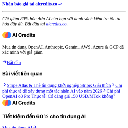
Nhận báo giá tại aicredits.co ->
Cắt giảm 80% hóa đơn AI của bạn với danh sách kiểm tra tối ưu
hóa đầy đủ. Bắt đầu tại
aicredits.co
.
Mua tín dụng OpenAI, Anthropic, Gemini, AWS, Azure & GCP đã
xác minh với giá giảm.
Bắt đầu
Bài viết liên quan
Stripe Atlas & Thẻ tín dụng khởi nghiệp Stripe: Giải thích
Chi
phí thực tế để xây dựng một tác nhân AI vào năm 2026
Chi phí
OpenAI o3 Pro Thực tế: Có đáng giá 150 USD/MTok không?
Tiết kiệm đến 60% cho tín dụng AI
Mua tín dụng AI