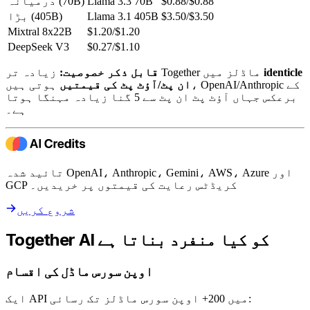
$0.88/$0.88
Llama 3.3 70B
درمیانہ (70B)
$3.50/$3.50
Llama 3.1 405B
بڑا (405B)
Mixtral 8x22B
$1.20/$1.20
DeepSeek V3
$0.27/$1.10
identicle
زیادہ تر Together ماڈلز میں
قابل ذکر خصوصیت:
ان پٹ/آؤٹ پٹ کی قیمتیں
ہوتی ہیں، OpenAI/Anthropic کے
برعکس جہاں آؤٹ پٹ ان پٹ سے 5 گنا زیادہ مہنگا ہوتا
ہے۔
تائید شدہ OpenAI، Anthropic، Gemini، AWS، Azure اور
GCP کریڈٹس رعایت کی قیمتوں پر خریدیں۔
شروع کریں
Together AI کو کیا منفرد بناتا ہے
اوپن سورس ماڈل کی اقسام
ایک API میں 200+ اوپن سورس ماڈلز تک رسائی: