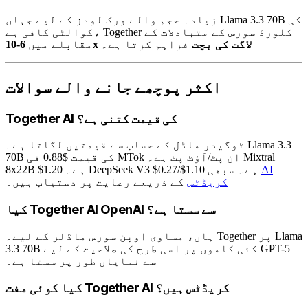
زیادہ حجم والے ورک لودز کے لیے جہاں Llama 3.3 70B کی
کوالٹی کافی ہے، Together کلوزڈ سورس کے متبادلات کے
6-10x لاگت کی بچت
فراہم کرتا ہے۔
مقابلے میں
اکثر پوچھے جانے والے سوالات
Together AI کی قیمت کتنی ہے؟
ٹوگیدر ماڈل کے حساب سے قیمتیں لگاتا ہے۔ Llama 3.3
70B کی قیمت $0.88 فی MTok ان پٹ/آؤٹ پٹ ہے۔ Mixtral
AI
8x22B $1.20 ہے۔ DeepSeek V3 $0.27/$1.10 ہے۔ سبھی
کریڈٹس
کے ذریعے رعایت پر دستیاب ہیں۔
کیا Together AI OpenAI سے سستا ہے؟
ہاں، مساوی اوپن سورس ماڈلز کے لیے۔ Together پر Llama
3.3 70B کئی کاموں پر اسی طرح کی صلاحیت کے لیے GPT-5
سے نمایاں طور پر سستا ہے۔
کیا کوئی مفت Together AI کریڈٹس ہیں؟