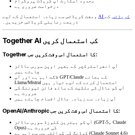
محدود اسٹارٹ اپ کریڈٹ پروگرام
درخواست ضروری ہے
AI کریڈٹس
کے
مفت کریڈٹس سے زیادہ استعمال کے لیے،
ذریعے رعایتی کریڈٹس خریدیں۔
Together AI کب استعمال کریں
Together کا استعمال اس وقت کریں جب:
آپ انفراسٹرکچر کے بغیر اوپن سورس ماڈلز
چاہتے ہیں
لاگت اہم ہے اور آپ GPT/Claude کے بجائے
Llama/Mistral استعمال کرنے کے لیے تیار ہیں
آپ کو ماڈل کی ملکیت کے ساتھ فائن ٹیوننگ کی
ضرورت ہے
آپ زیادہ سے زیادہ ماڈل اقسام چاہتے ہیں
OpenAI/Anthropic کا استعمال اس وقت کریں جب:
آپ کو بہترین کلوزڈ سورس ماڈلز (GPT-5، Claude
Opus) کی ضرورت ہے
کوڈنگ کی کوالٹی سب سے اہم ہے (Claude Sonnet 4.6)