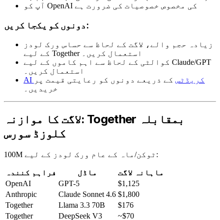
آپ کو OpenAI کی مخصوص خصوصیات کی ضرورت ہے
دونوں کو یکجا کریں:
زیادہ حجم والے، لاگت کے لحاظ سے حساس ورک لودز
کے لیے Together استعمال کریں۔
کوالٹی کے لحاظ سے اہم کاموں کے لیے Claude/GPT
استعمال کریں۔
AI کریڈٹس
کے ذریعے دونوں کو رعایتی قیمت پر
خریدیں۔
لاگت کا موازنہ: Together بمقابلہ
کلوزڈ سورس
100M ٹوکن/ماہ کے عام ورک لودز کے لیے:
ماہانہ لاگت
ماڈل
فراہم کنندہ
OpenAI
GPT-5
$1,125
Anthropic
Claude Sonnet 4.6
$1,800
Together
Llama 3.3 70B
$176
Together
DeepSeek V3
~$70