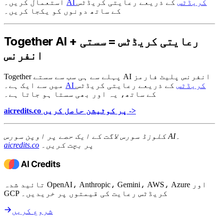
AI کریڈٹس
کے ذریعے رعایتی کریڈٹس
استعمال کریں۔
کے ساتھ دونوں کو یکجا کریں۔
Together AI + رعایتی کریڈٹس = سستی
انفرنس
Together پہلے سے ہی سب سے سستے AI انفرنس پلیٹ فارمز
AI کریڈٹس
کے ذریعے رعایتی کریڈٹس
میں سے ایک ہے۔
کے ساتھ، یہ اور بھی سستا ہو جاتا ہے۔
aicredits.co پر کوٹیشن حاصل کریں ->
کلوزڈ سورس لاگت کے ایک حصے پر اوپن سورس AI۔
پر بچت کریں۔
aicredits.co
تائید شدہ OpenAI، Anthropic، Gemini، AWS، Azure اور
GCP کریڈٹس رعایت کی قیمتوں پر خریدیں۔
شروع کریں