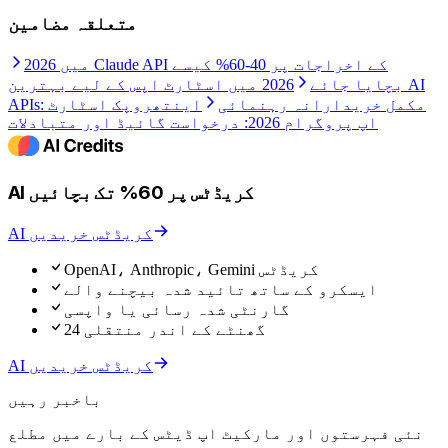
متعلقہ مضامین
2026 میں Claude API کے اخراجات پر 40-60% کیسے
بچایا جائے
2026 میں اسٹارٹ اپس کے لیے بہترین AI
APIs: مکمل خریدارانہ رہنمائی
اینتھروپک اسٹارٹ
اپ پروگرام 2026: درخواست گائیڈ اور متبادلات
AI کریڈٹس پر 60% تک بچائیں
AI کریڈٹس خریدیں
OpenAI، Anthropic، Gemini کریڈٹس
ایسکرو کے ساتھ تائید شدہ بیچنے والے
گارنٹی شدہ رسائی یا واپسی
24 گھنٹے کے اندر منتقلی
AI کریڈٹس خریدیں
باخبر رہیں
نئی فہرستوں اور مارکیٹ اپ ڈیٹس کے بارے میں مطلع