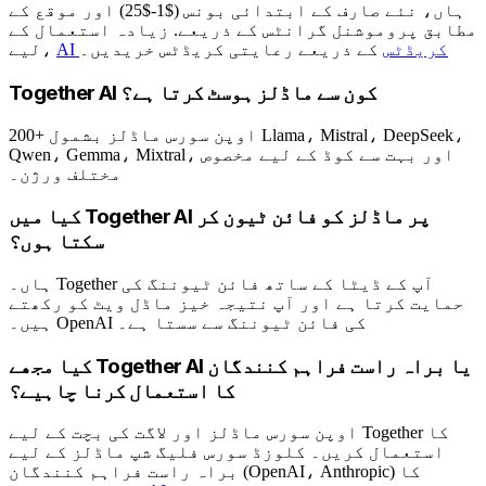
ہاں، نئے صارف کے ابتدائی بونس ($1-$25) اور موقع کے
مطابق پروموشنل گرانٹس کے ذریعے. زیادہ استعمال کے
AI کریڈٹس
کے ذریعے رعایتی کریڈٹس خریدیں۔
لیے،
Together AI کون سے ماڈلز ہوسٹ کرتا ہے؟
200+ اوپن سورس ماڈلز بشمول Llama، Mistral، DeepSeek،
Qwen، Gemma، Mixtral، اور بہت سے کوڈ کے لیے مخصوص
مختلف ورژن۔
کیا میں Together AI پر ماڈلز کو فائن ٹیون کر
سکتا ہوں؟
ہاں۔ Together آپ کے ڈیٹا کے ساتھ فائن ٹیوننگ کی
حمایت کرتا ہے اور آپ نتیجہ خیز ماڈل ویٹ کو رکھتے
ہیں۔ OpenAI کی فائن ٹیوننگ سے سستا ہے۔
کیا مجھے Together AI یا براہ راست فراہم کنندگان
کا استعمال کرنا چاہیے؟
اوپن سورس ماڈلز اور لاگت کی بچت کے لیے Together کا
استعمال کریں۔ کلوزڈ سورس فلیگ شپ ماڈلز کے لیے
براہ راست فراہم کنندگان (OpenAI، Anthropic) کا