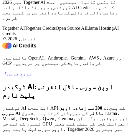
2026 میں Together AI کا مکمل گائیڈ - قیمتیں، مفت
کریڈٹس، سپورٹڈ ماڈلز، اور AI Credits کے ذریعے
رعایت والے کریڈٹس کے ساتھ انفرنس پر کیسے بچت
کریں۔
Together AI
Together Credits
Open Source AI
Llama Hosting
AI
Credits
3 اپریل، 2026
•
تائید شدہ OpenAI، Anthropic، Gemini، AWS، Azure اور
GCP کریڈٹس رعایت کی قیمتوں پر خریدیں۔
شروع کریں
ٹوگیدر AI: اوپن سورس ماڈل انفرنس
پلیٹ فارم
ٹوگیدر AI ایک متحد API کے پیچھے
200 سے زیادہ اوپن
سورس AI ماڈلز
کی میزبانی کرتا ہے - بشمول Llama،
Mistral، DeepSeek، Qwen، Gemma، اور درجنوں دیگر۔ ان
ٹیموں کے لیے جو GPU انفراسٹرکچر کو منظم کیے بغیر
اوپن سورس لچک چاہتے ہیں، Together 2026 میں بہترین