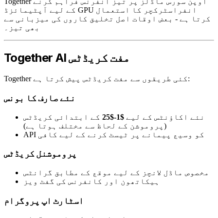
Together اوپن سورس ماڈلز پر تیز انفرنس فراہم کرنے
کے لیے آپٹیمائزڈ GPU انفراسٹرکچر کا استعمال
کرتا ہے - بعض اوقات اصل تخلیق کاروں کی میزبانی سے
بھی تیز۔
Together AI مفت کریڈٹس
Together کئی طریقوں سے مفت کریڈٹس پیش کرتا ہے:
نئے صارف کا بونس
نئے اکاؤنٹس کے لیے
$1-$25
کے ابتدائی کریڈٹس
(پروموشن کے لحاظ سے مختلف ہوتا ہے)
API کو وسیع پیمانے پر ٹیسٹ کرنے کے لیے کافی
پروموشنل کریڈٹس
مخصوص ماڈل لانچز کے لیے موقع کے مطابق گرانٹس
ہیکاتھون اور کانفرنس کی گفٹ ویز
اسٹارٹ اپ پروگرام