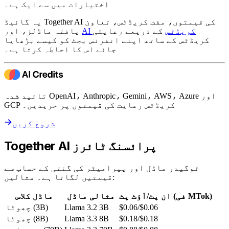
اختیارات میں سے ایک ہے۔
یہ گائیڈ Together AI کی قیمتوں، مفت کریڈٹس، تعاون
AI کریڈٹس
کے ذریعے رعایتی
یافتہ ماڈلز، اور
کریڈٹس کے ساتھ اپنے انفرنس بجٹ کو کیسے بڑھایا
جائے اس کا احاطہ کرتا ہے۔
تائید شدہ OpenAI، Anthropic، Gemini، AWS، Azure اور
GCP کریڈٹس رعایت کی قیمتوں پر خریدیں۔
شروع کریں
Together AI پرائسنگ ٹائرز
ٹوگیدر ماڈل اور پیرامیٹر کی گنتی کے حساب سے
قیمتیں لگاتا ہے۔ مثالیں:
ان پٹ/آؤٹ پٹ (فی MTok)
مثالی ماڈل
ماڈل کلاس
$0.06/$0.06
Llama 3.2 3B
چھوٹا (3B)
$0.18/$0.18
Llama 3.3 8B
چھوٹا (8B)