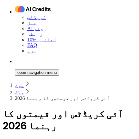
کریڈٹس
عمل
AI روٹر
رابطہ
10% کمائیں
FAQ
مرچ
open navigation menu
ہوم
بلاگ
آئی کریڈٹس اور قیمتوں کا رہنما 2026
آئی کریڈٹس اور قیمتوں کا
رہنما 2026