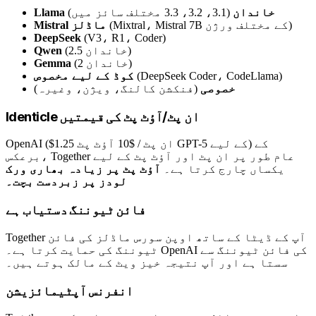
Llama خاندان
(3.1، 3.2، 3.3 مختلف سائز میں)
(Mixtral، Mistral 7B کے مختلف ورژن)
Mistral ماڈلز
DeepSeek
(V3، R1، Coder)
(2.5 خاندان)
Qwen
(2 خاندان)
Gemma
(DeepSeek Coder، CodeLlama)
کوڈ کے لیے مخصوص
خصوصی
(فنکشن کالنگ، ویژن، وغیرہ)
Identicle ان پٹ/آؤٹ پٹ کی قیمتیں
OpenAI ($1.25 ان پٹ / $10 آؤٹ پٹ GPT-5 کے لیے) کے
برعکس، Together عام طور پر ان پٹ اور آؤٹ پٹ کے لیے
یکساں چارج کرتا ہے۔
آؤٹ پٹ پر زیادہ بھاری ورک
لودز پر زبردست بچت۔
فائن ٹیوننگ دستیاب ہے
Together آپ کے ڈیٹا کے ساتھ اوپن سورس ماڈلز کی فائن
ٹیوننگ کی حمایت کرتا ہے۔ OpenAI کی فائن ٹیوننگ سے
سستا ہے اور آپ نتیجہ خیز ویٹ کے مالک ہوتے ہیں۔
انفرنس آپٹیمائزیشن