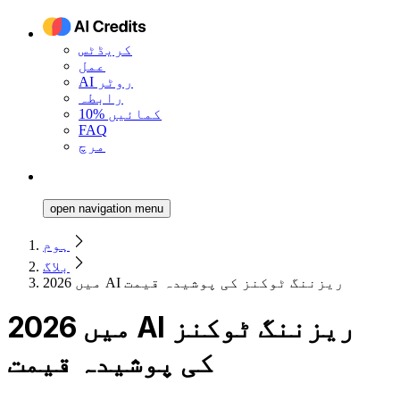
کریڈٹس
عمل
AI روٹر
رابطہ
10% کمائیں
FAQ
مرچ
open navigation menu
ہوم
بلاگ
2026 میں AI ریزننگ ٹوکنز کی پوشیدہ قیمت
2026 میں AI ریزننگ ٹوکنز
کی پوشیدہ قیمت