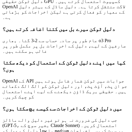
دلیل ٹوکن حقیقی GPU کمپیوٹ استعمال کرتے ہیں۔
OpenAI لاگت منتقل کرتا ہے۔ دلیل ماڈل کے بہتر دلیل
کے معیار کو فعال کرتی ہے لیکن اخراجات کو بڑھاتی
ہے۔
دلیل ٹوکن میرے بل میں کتنا اضافہ کرتے ہیں؟
عام طور پر سادہ حساب سے 2-3 گنا۔ بھاری o3 Pro
صارفین کے لیے، دلیل کے اخراجات بل پر مکمل طور پر
غالب ہو سکتے ہیں۔
کیا میں اپنے دلیل ٹوکن کے استعمال کو دیکھ سکتا
ہوں؟
OpenAI کے API جوابات میں ٹوکن شمار شامل ہوتے ہیں
جو ان پٹ، آؤٹ پٹ، اور دلیل ٹوکن کو الگ الگ دکھاتے
ہیں۔ حقیقی بریک ڈاؤن دیکھنے کے لیے اپنے استعمال
کو چیک کریں۔
میں دلیل ٹوکن کے اخراجات سے کیسے بچ سکتا ہوں؟
جب دلیل کی ضرورت نہ ہو تو غیر دلیل والے ماڈلز
(GPT-5، بغیر سوچ کے Claude Sonnet) استعمال کریں۔
پر سیٹ کریں۔ اخراجات
یا
دلیل کے عمل کو
low
medium