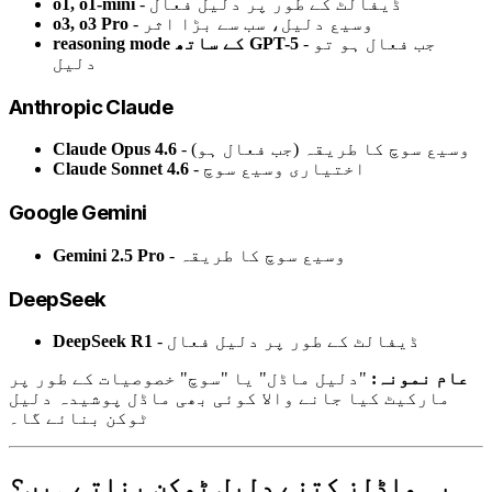
- ڈیفالٹ کے طور پر دلیل فعال
o1, o1-mini
- وسیع دلیل، سب سے بڑا اثر
o3, o3 Pro
- جب فعال ہو تو
reasoning mode کے ساتھ GPT-5
دلیل
Anthropic Claude
- وسیع سوچ کا طریقہ (جب فعال ہو)
Claude Opus 4.6
- اختیاری وسیع سوچ
Claude Sonnet 4.6
Google Gemini
- وسیع سوچ کا طریقہ
Gemini 2.5 Pro
DeepSeek
- ڈیفالٹ کے طور پر دلیل فعال
DeepSeek R1
عام نمونہ:
"دلیل ماڈل" یا "سوچ" خصوصیات کے طور پر
مارکیٹ کیا جانے والا کوئی بھی ماڈل پوشیدہ دلیل
ٹوکن بنائے گا۔
یہ ماڈلز کتنے دلیل ٹوکن بناتے ہیں؟