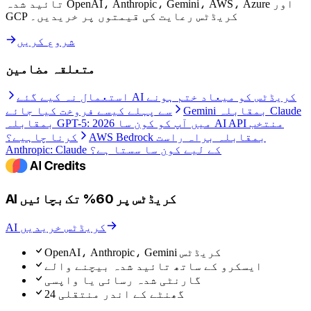
تائید شدہ OpenAI، Anthropic، Gemini، AWS، Azure اور
GCP کریڈٹس رعایت کی قیمتوں پر خریدیں۔
شروع کریں
متعلقہ مضامین
استعمال نہ کیے گئے AI کریڈٹس کو میعاد ختم ہونے
Gemini بمقابلہ Claude
سے پہلے کیسے فروخت کیا جائے
بمقابلہ GPT-5: 2026 میں آپ کو کون سا AI API منتخب
AWS Bedrock بمقابلہ براہ راست
کرنا چاہیے؟
Anthropic: Claude کے لیے کون سا سستا ہے؟
AI کریڈٹس پر 60% تک بچائیں
AI کریڈٹس خریدیں
OpenAI، Anthropic، Gemini کریڈٹس
ایسکرو کے ساتھ تائید شدہ بیچنے والے
گارنٹی شدہ رسائی یا واپسی
24 گھنٹے کے اندر منتقلی