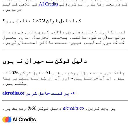
کے ذریعے رعایت والے کریڈٹس
AI Credits
کی تلافی کے لیے
خریدیں۔
کیا دلیل ٹوکن لاگت کے قابل ہیں؟
ایسے کاموں کے لیے جنہیں واقعی گہری دلیل کی ضرورت
ہوتی ہے (ریاضی، سائنس، پیچیدہ تجزیہ)، ہاں۔ معمول
کے کاموں کے لیے، نہیں - سستے ماڈلز استعمال کریں۔
دلیل ٹوکن سے حیران نہ ہوں
دلیل ٹوکن 2026 کے AI بلنگ میں سب سے بڑا پوشیدہ خرچ
ہیں۔ اب آپ جانتے ہیں - اور آپ ان کے لیے منصوبہ بنا
سکتے ہیں۔
aicredits.co پر قیمت حاصل کریں ->
پر بچت کریں۔
aicredits.co
دلیل ٹوکن 60% رعایت پر۔