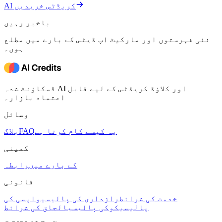
AI کریڈٹس خریدیں
باخبر رہیں
نئی فہرستوں اور مارکیٹ اپ ڈیٹس کے بارے میں مطلع
ہوں۔
ڈسکاؤنٹ شدہ AI اور کلاؤڈ کریڈٹس کے لیے قابل
اعتماد بازار۔
وسائل
یہ کیسے کام کرتا ہے
FAQ
بلاگ
کمپنی
کے بارے میں
رابطہ
قانونی
خدمت کی شرائط
رازداری کی پالیسی
واپسی کی
پالیسی
کوکی پالیسی
الحاق کی شرائط