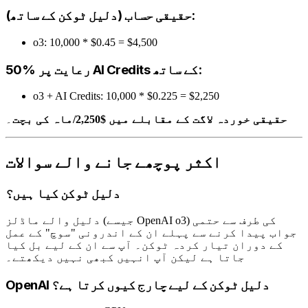
حقیقی حساب (دلیل ٹوکن کے ساتھ):
o3: 10,000 * $0.45 = $4,500
50% رعایت پر AI Credits کے ساتھ:
o3 + AI Credits: 10,000 * $0.225 = $2,250
حقیقی خوردہ لاگت کے مقابلے میں $2,250/ماہ کی بچت
۔
اکثر پوچھے جانے والے سوالات
دلیل ٹوکن کیا ہیں؟
دلیل والے ماڈلز (جیسے OpenAI o3) کی طرف سے حتمی
جواب پیدا کرنے سے پہلے ان کے اندرونی "سوچ" کے عمل
کے دوران تیار کردہ ٹوکن۔ آپ سے ان کے لیے بل کیا
جاتا ہے لیکن آپ انہیں کبھی نہیں دیکھتے۔
OpenAI دلیل ٹوکن کے لیے چارج کیوں کرتا ہے؟