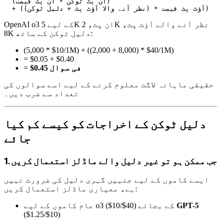
  (ان پٹ ٹوکن * ان پٹ قیمت)

OpenAI o3 کے لیے 5K ان پٹ، 2K نظر آنے والے آؤٹ پٹ،
8K دلیل ٹوکن کے ساتھ:
(5,000 * $10/1M) + ((2,000 + 8,000) * $40/1M)
= $0.05 + $0.40
$0.45 فی سوال
=
حقیقی ماہانہ لاگت معلوم کرنے کے لیے اسے سوالوں کی
تعداد سے ضرب دیں۔
دلیل ٹوکن کے اخراجات کو کیسے کم کیا
جائے
1. جب ممکن ہو تو غیر دلیل والے ماڈلز استعمال کریں
ایسے کاموں کے لیے جنہیں گہری دلیل کی ضرورت نہیں
ہے، معیاری ماڈلز استعمال کریں:
GPT-5
عام کاموں کے لیے o3 ($10/$40) کے بجائے
($1.25/$10)