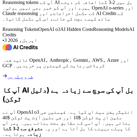
Reasonsing tokens آپ کے AI بل میں 2-3 گنا اضافہ کر دیتے
ہیں، اور آپ کو خبر بھی نہیں ہوتی۔ OpenAI o-series اور
Claude reasonsing کے مکمل اخراجات، اور AI Credits کے
ساتھ کیسے بچت کی جائے، اس کی مکمل گائیڈ۔
Reasoning Tokens
OpenAI o3
AI Hidden Costs
Reasoning Models
AI
Credits
3 اپریل، 2026
•
تائید شدہ OpenAI، Anthropic، Gemini، AWS، Azure اور
GCP کریڈٹس رعایت کی قیمتوں پر خریدیں۔
شروع کریں
آپ کا AI بل آپ کی سوچ سے زیادہ ہے (دلیل
ٹوکن)
آپ نے OpenAI o3 انٹیگریشن سیٹ اپ کیا ہے۔ قیمتیں فی
ملین ان پٹ ٹوکن $10 اور فی ملین آؤٹ پٹ ٹوکن $40
بتاتی ہیں۔ آپ اسی کے مطابق بجٹ بناتے ہیں۔ پھر آپ
کا پہلے مہینے کا بل آتا ہے اور وہ
متوقع سے 2-3 گنا
زیادہ
ہوتا ہے۔