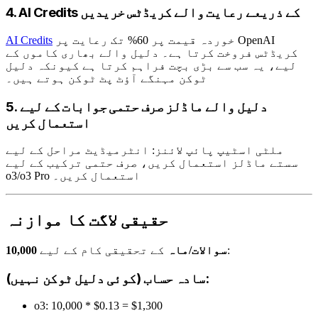
4. AI Credits کے ذریعے رعایت والے کریڈٹس خریدیں
خوردہ قیمت پر 60% تک رعایت پر OpenAI
AI Credits
کریڈٹس فروخت کرتا ہے۔ دلیل والے بھاری کاموں کے
لیے، یہ سب سے بڑی بچت فراہم کرتا ہے کیونکہ دلیل
ٹوکن مہنگے آؤٹ پٹ ٹوکن ہوتے ہیں۔
5. دلیل والے ماڈلز صرف حتمی جوابات کے لیے
استعمال کریں
ملٹی اسٹیپ پائپ لائنز: انٹرمیڈیٹ مراحل کے لیے
سستے ماڈلز استعمال کریں، صرف حتمی ترکیب کے لیے
o3/o3 Pro استعمال کریں۔
حقیقی لاگت کا موازنہ
کے تحقیقی کام کے لیے:
10,000 سوالات/ماہ
سادہ حساب (کوئی دلیل ٹوکن نہیں):
o3: 10,000 * $0.13 = $1,300