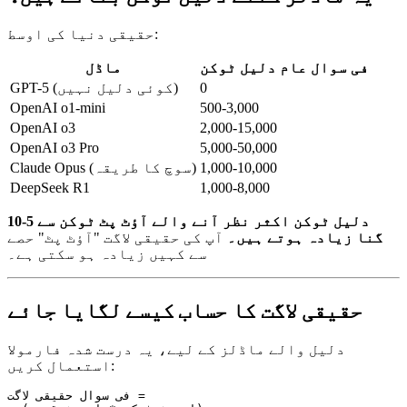
حقیقی دنیا کی اوسط:
فی سوال عام دلیل ٹوکن
ماڈل
0
GPT-5 (کوئی دلیل نہیں)
OpenAI o1-mini
500-3,000
OpenAI o3
2,000-15,000
OpenAI o3 Pro
5,000-50,000
1,000-10,000
Claude Opus (سوچ کا طریقہ)
DeepSeek R1
1,000-8,000
دلیل ٹوکن اکثر نظر آنے والے آؤٹ پٹ ٹوکن سے 5-10
گنا زیادہ ہوتے ہیں۔
آپ کی حقیقی لاگت "آؤٹ پٹ" حصے
سے کہیں زیادہ ہو سکتی ہے۔
حقیقی لاگت کا حساب کیسے لگایا جائے
دلیل والے ماڈلز کے لیے، یہ درست شدہ فارمولا
استعمال کریں:
فی سوال حقیقی لاگت =
