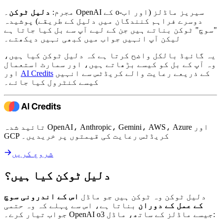
مجرم:
دلیل ٹوکن
۔ OpenAI کے o-سیریز ماڈلز (اور اب
دوسرے فراہم کنندگان میں دلیل کے طریقے) پوشیدہ
"سوچ" ٹوکن بناتے ہیں جن کے لیے آپ سے بل کیا جاتا ہے
لیکن آپ انہیں جواب میں کبھی نہیں دیکھتے۔
یہ گائیڈ بالکل واضح کرتا ہے کہ دلیل ٹوکن کیا ہیں،
وہ آپ کے بل کو کیسے بڑھاتے ہیں، اور سمارٹ استعمال
کے ذریعے رعایت والے کریڈٹس سے انہیں
AI Credits
اور
کیسے کنٹرول کیا جائے۔
تائید شدہ OpenAI، Anthropic، Gemini، AWS، Azure اور
GCP کریڈٹس رعایت کی قیمتوں پر خریدیں۔
شروع کریں
دلیل ٹوکن کیا ہیں؟
دلیل ٹوکن وہ ٹوکن ہیں جو ماڈل
اس کے اندرونی سوچ
کے عمل کے دوران
بناتا ہے، اس سے پہلے کہ وہ حتمی
جواب تیار کرے۔ OpenAI o3 جیسے ماڈلز کے ساتھ، ماڈل: