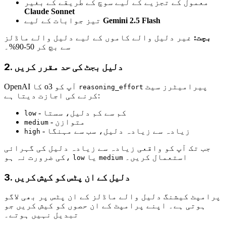
معمول کے تجزیے کے لیے سوچ کے طریقے کے بغیر
Claude Sonnet
Gemini 2.5 Flash
تیز جوابات کے لیے
بچت:
غیر دلیل والے کاموں کے لیے دلیل والے ماڈلز
سے بچ کر 50-90%۔
2. دلیل بجٹ کی حد مقرر کریں
پیرامیٹرز سیٹ
OpenAI کا o3 آپ کو
reasoning_effort
کرنے کی اجازت دیتا ہے:
- کم سے کم دلیل، سستا
low
- متوازن
medium
- زیادہ سے زیادہ دلیل، سب سے مہنگا
high
جب تک آپ کو واقعی زیادہ سے زیادہ دلیل کی گہرائی
استعمال کریں۔
یا
کی ضرورت نہ ہو،
low
medium
3. دلیل کے ان پٹس کو کیش کریں
پرامپٹ کیشنگ دلیل والے ماڈلز کے ان پٹس پر بھی لاگو
ہوتی ہے۔ اپنے پرامپٹ کے ان حصوں کو کیش کریں جو
تبدیل نہیں ہوتے۔