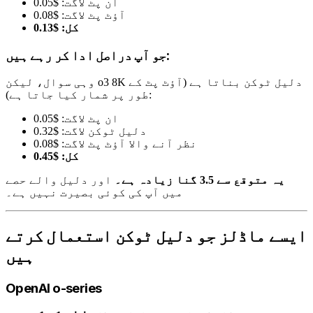
ان پٹ لاگت: $0.05
آؤٹ پٹ لاگت: $0.08
کل: $0.13
جو آپ دراصل ادا کر رہے ہیں:
وہی سوال، لیکن o3 8K دلیل ٹوکن بناتا ہے (آؤٹ پٹ کے
طور پر شمار کیا جاتا ہے):
ان پٹ لاگت: $0.05
دلیل ٹوکن لاگت: $0.32
نظر آنے والا آؤٹ پٹ لاگت: $0.08
کل: $0.45
یہ متوقع سے 3.5 گنا زیادہ ہے۔
اور دلیل والے حصے
میں آپ کی کوئی بصیرت نہیں ہے۔
ایسے ماڈلز جو دلیل ٹوکن استعمال کرتے
ہیں
OpenAI o-series