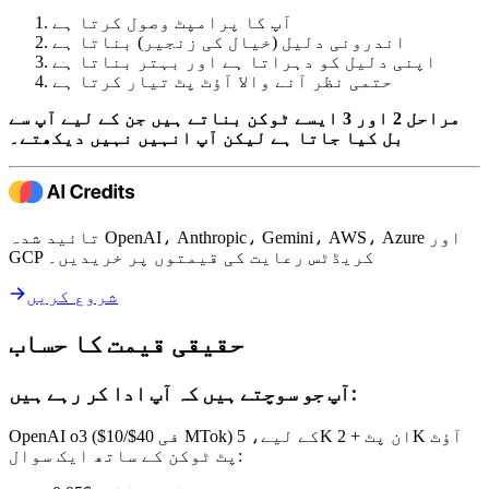
آپ کا پرامپٹ وصول کرتا ہے
اندرونی دلیل (خیال کی زنجیر) بناتا ہے
اپنی دلیل کو دہراتا ہے اور بہتر بناتا ہے
حتمی نظر آنے والا آؤٹ پٹ تیار کرتا ہے
مراحل 2 اور 3 ایسے ٹوکن بناتے ہیں جن کے لیے آپ سے
بل کیا جاتا ہے لیکن آپ انہیں نہیں دیکھتے۔
تائید شدہ OpenAI، Anthropic، Gemini، AWS، Azure اور
GCP کریڈٹس رعایت کی قیمتوں پر خریدیں۔
شروع کریں
حقیقی قیمت کا حساب
آپ جو سوچتے ہیں کہ آپ ادا کر رہے ہیں:
OpenAI o3 ($10/$40 فی MTok) کے لیے، 5K ان پٹ + 2K آؤٹ
پٹ ٹوکن کے ساتھ ایک سوال: