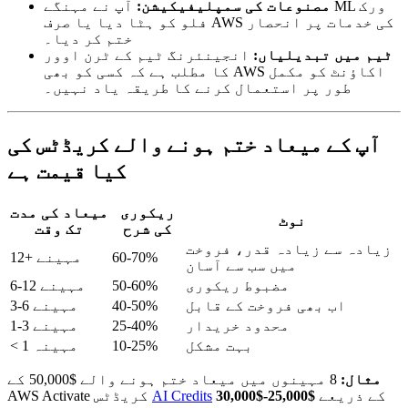
مصنوعات کی سمپلیفیکیشن:
آپ نے مہنگے ML ورک
فلو کو ہٹا دیا یا صرف AWS کی خدمات پر انحصار
ختم کر دیا۔
ٹیم میں تبدیلیاں:
انجینئرنگ ٹیم کے ٹرن اوور
کا مطلب ہے کہ کسی کو بھی AWS اکاؤنٹ کو مکمل
طور پر استعمال کرنے کا طریقہ یاد نہیں۔
آپ کے میعاد ختم ہونے والے کریڈٹس کی
کیا قیمت ہے
ریکوری
میعاد کی مدت
نوٹ
کی شرح
تک وقت
زیادہ سے زیادہ قدر، فروخت
60-70%
12+ مہینے
میں سب سے آسان
مضبوط ریکوری
50-60%
6-12 مہینے
اب بھی فروخت کے قابل
40-50%
3-6 مہینے
محدود خریدار
25-40%
1-3 مہینے
بہت مشکل
10-25%
< 1 مہینہ
مثال:
8 مہینوں میں میعاد ختم ہونے والے $50,000 کے
کے ذریعے
$25,000-$30,000
AI Credits
AWS Activate کریڈٹس