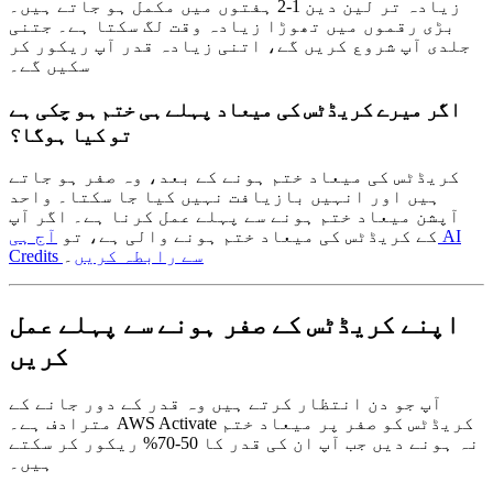
زیادہ تر لین دین 1-2 ہفتوں میں مکمل ہو جاتے ہیں۔
بڑی رقموں میں تھوڑا زیادہ وقت لگ سکتا ہے۔ جتنی
جلدی آپ شروع کریں گے، اتنی زیادہ قدر آپ ریکور کر
سکیں گے۔
اگر میرے کریڈٹس کی میعاد پہلے ہی ختم ہو چکی ہے
تو کیا ہوگا؟
کریڈٹس کی میعاد ختم ہونے کے بعد، وہ صفر ہو جاتے
ہیں اور انہیں بازیافت نہیں کیا جا سکتا۔ واحد
آپشن میعاد ختم ہونے سے پہلے عمل کرنا ہے۔ اگر آپ
کے کریڈٹس کی میعاد ختم ہونے والی ہے، تو
آج ہی AI
Credits سے رابطہ کریں
۔
اپنے کریڈٹس کے صفر ہونے سے پہلے عمل
کریں
آپ جو دن انتظار کرتے ہیں وہ قدر کے دور جانے کے
مترادف ہے۔ AWS Activate کریڈٹس کو صفر پر میعاد ختم
نہ ہونے دیں جب آپ ان کی قدر کا 50-70% ریکور کر سکتے
ہیں۔