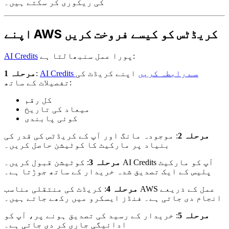
کی ریکوری کر سکتے ہیں۔
اپنے AWS کریڈٹس کو کیسے فروخت کریں
پورا عمل سنبھالتا ہے:
AI Credits
AI Credits سے رابطہ کریں
اپنے کریڈٹ کی
:
مرحلہ 1
تفصیلات کے ساتھ:
کل رقم
میعاد کی تاریخ
کوئی پابندی
مرحلہ 2
: موجودہ مانگ اور آپ کے کریڈٹس کی قدر کی
بنیاد پر مارکیٹ کا کوٹیشن حاصل کریں۔
مرحلہ 3
: کوٹیشن قبول کریں۔ AI Credits آپ کو مارکیٹ
پلیس کے ایک تصدیق شدہ خریدار کے ساتھ جوڑتا ہے۔
مرحلہ 4
: کریڈٹ کی منتقلی مناسب AWS عمل کے ذریعے
انجام دی جاتی ہے۔ فنڈز ایسکرو میں رکھے جاتے ہیں۔
مرحلہ 5
: خریدار کے رسید کی تصدیق ہونے پر، آپ کو
ادائیگی جاری کر دی جاتی ہے۔