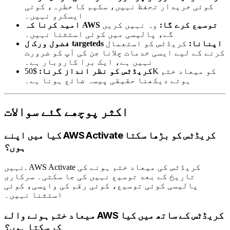
کوئی خریدار تحفظ نہیں، سکیم کا خطرہ، کوئی
ایسکرو نہیں۔
امید کرنا کہ AWS توسیع کرے گا:
وہ نہیں کریں
گے، پالیسی میں کوئی استثنا نہیں۔
فضول ورک ل targeteds اپنانا:
کریڈٹس کو استعمال
کرنے کے لیے ایسی خدمات چلانا جن کی آپ کو ضرورت
نہیں ہے، ایک برا کاروبار ہے۔
کریڈٹس کو نظر انداز کرنا:
$50K کو میعاد ختم
ہوتے دیکھنا حقیقی پیسہ ضائع ہونا ہے۔
اکثر پوچھے گئے سوالات
کیا میں اپنے AWS Activate کریڈٹس کو بڑھا سکتا
ہوں؟
نہیں. AWS Activate کریڈٹس کی میعاد ختم ہونے کی
تاریخ کے بعد توسیع نہیں کی جا سکتی۔ سرکاری
پالیسی کوئی توسیع، کوئی رقم کی واپسی، کوئی
استثنا نہیں۔
میعاد ختم ہونے والے AWS کریڈٹس کے ساتھ میں کیا
کر سکتا ہوں؟