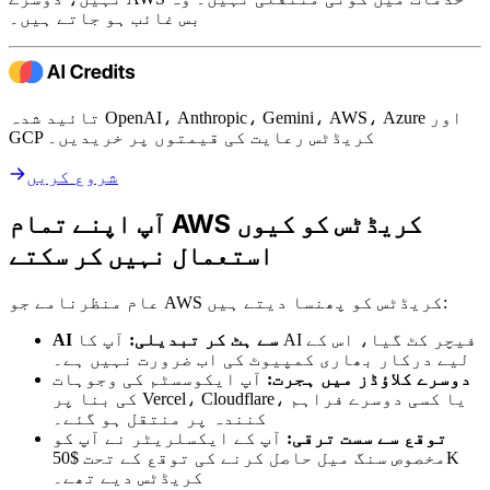
بس غائب ہو جاتے ہیں۔
تائید شدہ OpenAI، Anthropic، Gemini، AWS، Azure اور
GCP کریڈٹس رعایت کی قیمتوں پر خریدیں۔
شروع کریں
آپ اپنے تمام AWS کریڈٹس کو کیوں
استعمال نہیں کر سکتے
عام منظرنامے جو AWS کریڈٹس کو پھنسا دیتے ہیں:
AI سے ہٹ کر تبدیلی:
آپ کا AI فیچر کٹ گیا، اس کے
لیے درکار بھاری کمپیوٹ کی اب ضرورت نہیں ہے۔
دوسرے کلاؤڈز میں ہجرت:
آپ ایکوسسٹم کی وجوہات
کی بنا پر Vercel، Cloudflare، یا کسی دوسرے فراہم
کنندہ پر منتقل ہو گئے۔
توقع سے سست ترقی:
آپ کے ایکسلریٹر نے آپ کو
مخصوص سنگ میل حاصل کرنے کی توقع کے تحت $50K
کریڈٹس دیے تھے۔