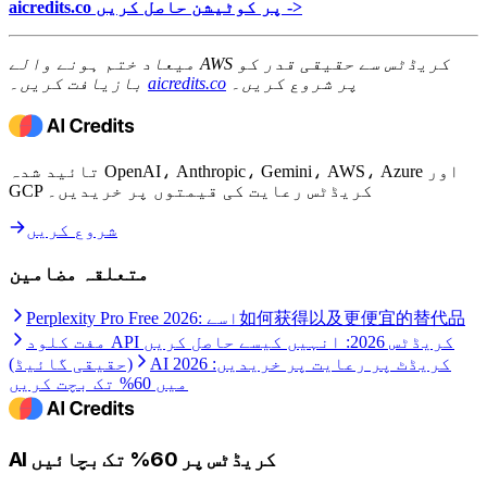
aicredits.co پر کوٹیشن حاصل کریں ->
میعاد ختم ہونے والے AWS کریڈٹس سے حقیقی قدر کو
پر شروع کریں۔
aicredits.co
بازیافت کریں۔
تائید شدہ OpenAI، Anthropic، Gemini، AWS، Azure اور
GCP کریڈٹس رعایت کی قیمتوں پر خریدیں۔
شروع کریں
متعلقہ مضامین
Perplexity Pro Free 2026: اسے如何获得以及更便宜的替代品
مفت کلود API کریڈٹس 2026: انہیں کیسے حاصل کریں
AI کریڈٹ پر رعایت پر خریدیں: 2026
(حقیقی گائیڈ)
میں 60% تک بچت کریں
AI کریڈٹس پر 60% تک بچائیں