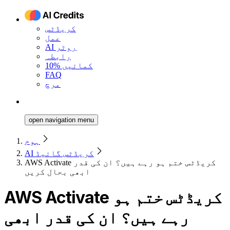
کریڈٹس
عمل
AI روٹر
رابطہ
10% کمائیں
FAQ
مرچ
open navigation menu
ہوم
AI کریڈٹس گائیڈ
AWS Activate کریڈٹس ختم ہو رہے ہیں؟ ان کی قدر
ابھی بحال کریں
AWS Activate کریڈٹس ختم ہو
رہے ہیں؟ ان کی قدر ابھی