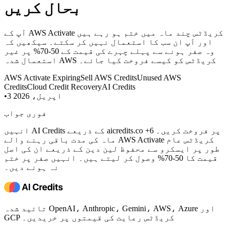
بحال کریں
آپ کے AWS Activate کریڈٹس چند ماہ میں ختم ہو رہے ہیں
اور آپ ان سب کا استعمال نہیں کر سکتے۔ سیکھیں کہ
وہ صفر ہونے سے پہلے چہرے کی قیمت کے 50-70% پر غیر
استعمال شدہ AWS کریڈٹس کو کیسے فروخت کیا جائے۔
AWS Activate Expiring
Sell AWS Credits
Unused AWS
Credits
Cloud Credit Recovery
AI Credits
3 اپریل، 2026
•
فوری جواب
انہیں AI Credits کے ذریعے aicredits.co پر فروخت کریں۔ 6+
ماہ کی مدت باقی رہنے والے AWS Activate کریڈٹس عام
طور پر ایسکرو سے محفوظ لین دین کے ذریعے ان کی اصل
قیمت کا 50-70% وصول کر لیتے ہیں۔ انہیں صفر پر ختم
نہ ہونے دیں۔
تائید شدہ OpenAI، Anthropic، Gemini، AWS، Azure اور
GCP کریڈٹس رعایت کی قیمتوں پر خریدیں۔