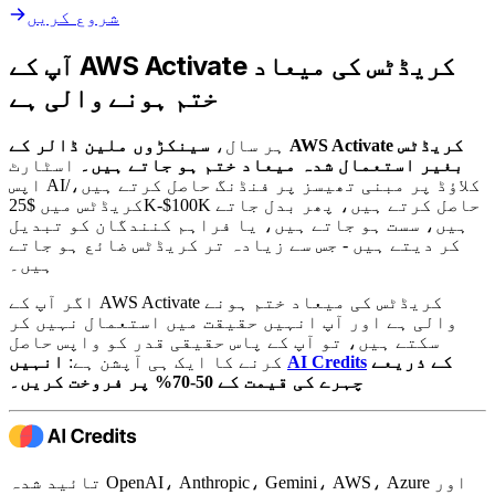
شروع کریں
آپ کے AWS Activate کریڈٹس کی میعاد
ختم ہونے والی ہے
ہر سال،
سینکڑوں ملین ڈالر کے AWS Activate کریڈٹس
بغیر استعمال شدہ میعاد ختم ہو جاتے ہیں۔
اسٹارٹ
اپس AI/کلاؤڈ پر مبنی تھیسز پر فنڈنگ ​​حاصل کرتے ہیں،
کریڈٹس میں $25K-$100K حاصل کرتے ہیں، پھر بدل جاتے
ہیں، سست ہو جاتے ہیں، یا فراہم کنندگان کو تبدیل
کر دیتے ہیں - جس سے زیادہ تر کریڈٹس ضائع ہو جاتے
ہیں۔
اگر آپ کے AWS Activate کریڈٹس کی میعاد ختم ہونے
والی ہے اور آپ انہیں حقیقت میں استعمال نہیں کر
سکتے ہیں، تو آپ کے پاس حقیقی قدر کو واپس حاصل
کے ذریعے
AI Credits
انہیں
کرنے کا ایک ہی آپشن ہے:
چہرے کی قیمت کے 50-70% پر فروخت کریں۔
تائید شدہ OpenAI، Anthropic، Gemini، AWS، Azure اور