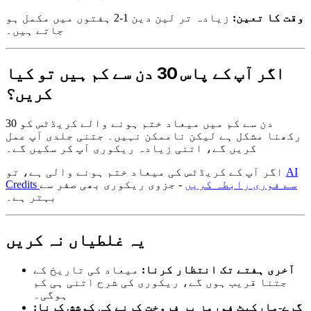
وقت کا تعین:
زیادہ تر لین دین 1-2 ہفتوں میں مکمل ہو
جاتے ہیں۔
اگر آپ کے پاس 30 دن سے کم ہیں تو کیا
کریں؟
30 دن سے کم میں میعاد ختم ہونے والے کریڈٹس کو
رکھنا مشکل ہے لیکن ناممکن نہیں۔ جتنی جلدی آپ عمل
کریں گے، اتنی زیادہ ریکوری آپ کر سکیں گے۔
AI
اگر آپ کے کریڈٹس کی میعاد ختم ہونے والی ہے، تو
Credits سے فوری رابطہ کریں
- جزوی ریکوری بھی صفر سے
بہتر ہے۔
یہ غلطیاں نہ کریں
آخری ہفتے تک انتظار کرنا:
میعاد کی تاریخ کے
جتنا قریب ہوں گے، ریکوری کی شرح اتنی ہی کم
ہوگی۔
گرے-مارکیٹ فورمز پر فروخت کرنے کی کوشش کرنا: