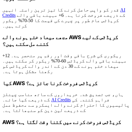
AI
قدر کو واپس حاصل کرنے کا تیز ترین راستہ انہیں
کے ذریعے فروخت کرنا ہے۔ 6+ مہینے باقی والے
Credits
کریڈٹس عام طور پر چہرے کی قیمت کا 50-70% ریکور
کرتے ہیں۔
مجھے میعاد ختم ہونے والے AWS کریڈٹس کے لیے
کتنے مل سکتے ہیں؟
ریکوری کی شرح باقی وقت اور رقم پر منحصر ہے۔ 12+
مہینے باقی والے کریڈٹس 60-70% ریکور کر سکتے ہیں۔
میعاد ختم ہونے کے 30 دن کے اندر والے کریڈٹس کو
رکھنا مشکل ہوتا ہے۔
کیا AWS کریڈٹس فروخت کرنا جائز ہے؟
ہاں، جب تصدیق شدہ خریداروں کے ساتھ مناسب چینلز
فراہم کنندہ کی
AI Credits
کے ذریعے کیا جائے۔
پالیسیوں کا احترام کرنے والے ایسکرو سے محفوظ عمل
کے ذریعے لین دین کو سنبھالتا ہے۔
AWS کریڈٹس فروخت کرنے میں کتنا وقت لگتا ہے؟