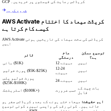
GCP کریڈٹس رعایت کی قیمتوں پر خریدیں۔
شروع کریں
AWS Activate کریڈٹ میعاد کا اختتام
کیسے کام کرتا ہے
AWS Activate کریڈٹس کی سخت میعاد کی تاریخیں ہوتی
ہیں:
توسیع ممکن
عام
ٹائر
ہے؟
درستگی
نہیں
12 مہینے
بانی ($1K)
12-24
نہیں
پورٹ فولیو ($5K-$25K)
مہینے
پورٹ فولیو پلس
نہیں
24 مہینے
($25K-$100K)
بات چیت کے
حسب ضرورت
اسٹریٹجک ($100K+)
قابل
اہم حقیقت:
میعاد ختم ہونے کے بعد، کریڈٹس صفر ہو
جاتے ہیں۔ کوئی رقم کی واپسی نہیں، کوئی توسیع
نہیں، دوسرے AWS خدمات میں کوئی منتقلی نہیں۔ وہ