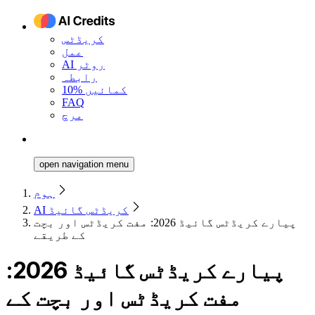
کریڈٹس
عمل
AI روٹر
رابطہ
10% کمائیں
FAQ
مرچ
open navigation menu
ہوم
AI کریڈٹس گائیڈ
پیارے کریڈٹس گائیڈ 2026: مفت کریڈٹس اور بچت
کے طریقے
پیارے کریڈٹس گائیڈ 2026:
مفت کریڈٹس اور بچت کے