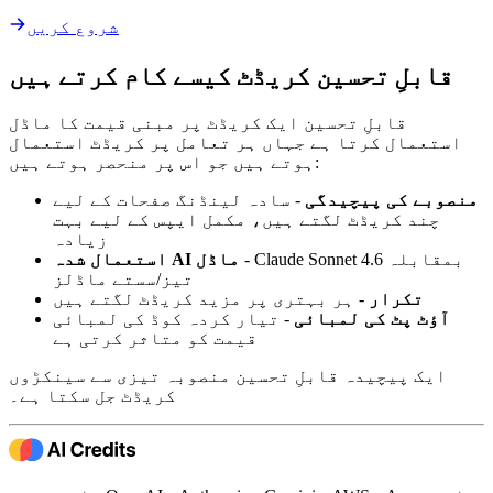
شروع کریں
قابلِ تحسین کریڈٹ کیسے کام کرتے ہیں
قابلِ تحسین ایک کریڈٹ پر مبنی قیمت کا ماڈل
استعمال کرتا ہے جہاں ہر تعامل پر کریڈٹ استعمال
ہوتے ہیں جو اس پر منحصر ہوتے ہیں:
منصوبے کی پیچیدگی
- سادہ لینڈنگ صفحات کے لیے
چند کریڈٹ لگتے ہیں، مکمل ایپس کے لیے بہت
زیادہ
- Claude Sonnet 4.6 بمقابلہ
استعمال شدہ AI ماڈل
تیز/سستے ماڈلز
تکرار
- ہر بہتری پر مزید کریڈٹ لگتے ہیں
آؤٹ پٹ کی لمبائی
- تیار کردہ کوڈ کی لمبائی
قیمت کو متاثر کرتی ہے
ایک پیچیدہ قابلِ تحسین منصوبہ تیزی سے سینکڑوں
کریڈٹ جل سکتا ہے۔