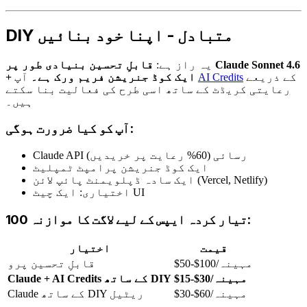
DIY متبادل - اپنا خود بنائیں
یہ راز ہے:
قابلِ تحسین بنیادی طور پر Claude Sonnet 4.6
کے ذریعے
AI Credits
آپ
+ ایک کوڈ جنریشن فریم ورک ہے۔
رعایتی کریڈٹ کے ساتھ اسی طرح کی فعالیت بنا سکتے
ہیں۔
آپ کو کیا ضرورت ہوگی:
Claude API رسائی (60% رعایت پر خریدیں)
ایک کوڈ جنریشن پرامپٹ ٹمپلیٹ
ایک سادہ ڈپلویمنٹ پائپ لائن (Vercel, Netlify)
اختیاری: ایک چیٹ UI
100 تیار کردہ ایپس کے لیے لاگت کا موازنہ:
قیمت
اختیار
$50-$100/مہینہ
قابلِ تحسین پرو
$15-$30/مہینہ
Claude + AI Credits کے ساتھ DIY
$30-$60/مہینہ
Claude کے ساتھ DIY ریٹیل