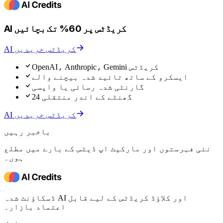
AI کریڈٹس پر 60% تک بچائیں
AI کریڈٹس خریدیں
OpenAI، Anthropic، Gemini کریڈٹس
ایسکرو کے ساتھ تائید شدہ بیچنے والے
گارنٹی شدہ رسائی یا واپسی
24 گھنٹے کے اندر منتقلی
AI کریڈٹس خریدیں
باخبر رہیں
نئی فہرستوں اور مارکیٹ اپ ڈیٹس کے بارے میں مطلع
ہوں۔
ڈسکاؤنٹ شدہ AI اور کلاؤڈ کریڈٹس کے لیے قابل
اعتماد بازار۔