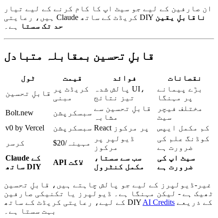
ان صارفین کے لیے جو سیٹ اپ کا کام کرنے کے لیے تیار
ناقابلِ یقین
ہیں، رعایتی Claude کریڈٹ کے ساتھ DIY
حد تک سستا
ہے۔
قابلِ تحسین بمقابلہ متبادل
نقصانات
فوائد
قیمت
ٹول
بڑے پیمانے
پالش شدہ UI،
کریڈٹ پر
قابلِ تحسین
پر مہنگا
تیز نتائج
مبنی
مختلف فیچر
قابلِ تحسین سے
سبسکرپشن
Bolt.new
سیٹ
مشابہ
کم مکمل ایپس
React پر مرکوز
سبسکرپشن
v0 by Vercel
کوڈنگ علم کی
ڈیولپر پر
$20/مہینہ
کرسر
ضرورت ہے
مرکوز
سیٹ اپ کی
سب سے سستا،
Claude کے
API لاگت
ضرورت ہے
مکمل کنٹرول
ساتھ DIY
غیر-ڈیولپرز کے لیے جو پالش چاہتے ہیں، قابلِ تحسین
ٹھیک ہے - لیکن مہنگا ہے۔ ڈیولپرز یا تکنیکی صارفین
کے ذریعے
AI Credits
کے لیے، رعایتی کریڈٹ کے ساتھ DIY
بہت سستا ہے۔