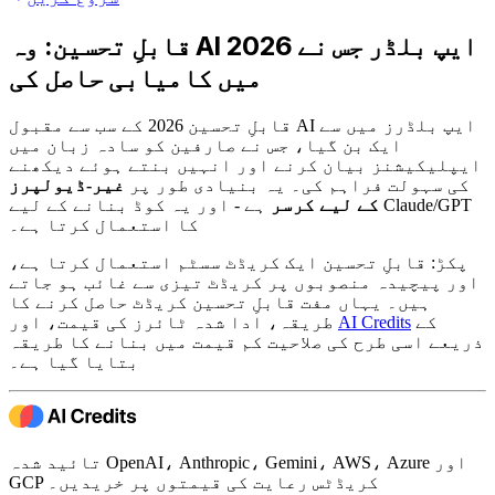
قابلِ تحسین: وہ AI ایپ بلڈر جس نے 2026
میں کامیابی حاصل کی
قابلِ تحسین 2026 کے سب سے مقبول AI ایپ بلڈرز میں سے
ایک بن گیا، جس نے صارفین کو سادہ زبان میں
ایپلیکیشنز بیان کرنے اور انہیں بنتے ہوئے دیکھنے
کی سہولت فراہم کی۔ یہ بنیادی طور پر
غیر-ڈیولپرز
کے لیے کرسر
ہے - اور یہ کوڈ بنانے کے لیے Claude/GPT
کا استعمال کرتا ہے۔
پکڑ: قابلِ تحسین ایک کریڈٹ سسٹم استعمال کرتا ہے،
اور پیچیدہ منصوبوں پر کریڈٹ تیزی سے غائب ہو جاتے
ہیں۔ یہاں مفت قابلِ تحسین کریڈٹ حاصل کرنے کا
کے
AI Credits
طریقہ، ادا شدہ ٹائرز کی قیمت، اور
ذریعے اسی طرح کی صلاحیت کم قیمت میں بنانے کا طریقہ
بتایا گیا ہے۔
تائید شدہ OpenAI، Anthropic، Gemini، AWS، Azure اور
GCP کریڈٹس رعایت کی قیمتوں پر خریدیں۔