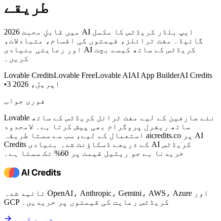
طریقے
2026 میں قابلِ محبت AI ایپ بلڈر کریڈٹس کا مکمل
گائیڈ۔ مفت ٹرائلز، قیمتوں کی اقسام، متبادلات،
اور رعایتی بنیادی AI کریڈٹس کے ساتھ کیسے بچت
کریں۔
Lovable Credits
Lovable Free
Lovable AI
AI App Builder
AI Credits
3 اپریل، 2026
•
فوری جواب
Lovable نئے صارفین کے لیے مفت ٹرائل کریڈٹس کے ساتھ
ساتھ ریفرل پروگرام بھی پیش کرتا ہے۔ لامحدود
استعمال کے لیے، سب سے سستا طریقہ aicredits.co پر AI
Credits کے ذریعے ڈسکاؤنٹ شدہ بنیادی AI کریڈٹس
خریدنا ہے جو ریٹیل قیمت پر 60% تک سستا ہے۔
تائید شدہ OpenAI، Anthropic، Gemini، AWS، Azure اور
GCP کریڈٹس رعایت کی قیمتوں پر خریدیں۔
شروع کریں