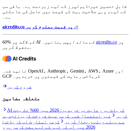
قابلِ تحسین غیر-ڈیولپرز کے لیے زبردست ہے۔ باقی سب
کے لیے، وہی صلاحیت بہت کم قیمت میں حاصل کی جا سکتی
ہے۔
aicredits.co پر قیمت معلوم کریں ->
پر
aicredits.co
60% کم لاگت پر AI کے ساتھ ایپس بنائیں۔
محفوظ کریں.
تائید شدہ OpenAI، Anthropic، Gemini، AWS، Azure اور
GCP کریڈٹس رعایت کی قیمتوں پر خریدیں۔
شروع کریں
متعلقہ مضامین
AI کریڈٹ پر رعایت پر خریدیں: 2026 میں 60% تک بچت
کریں
غیر استعمال شدہ کرسر سیٹ فروخت کریں: تجدید
سے پہلے ویلیو بحال کریں
کرسر اسٹارٹ اپ کریڈٹس:
2026 میں آپ کی ٹیم کے لیے مفت کرسر پرو