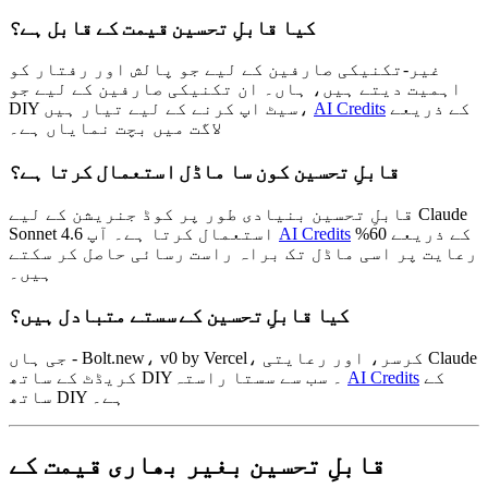
کیا قابلِ تحسین قیمت کے قابل ہے؟
غیر-تکنیکی صارفین کے لیے جو پالش اور رفتار کو
اہمیت دیتے ہیں، ہاں۔ ان تکنیکی صارفین کے لیے جو
کے ذریعے
AI Credits
DIY سیٹ اپ کرنے کے لیے تیار ہیں،
لاگت میں بچت نمایاں ہے۔
قابلِ تحسین کون سا ماڈل استعمال کرتا ہے؟
قابلِ تحسین بنیادی طور پر کوڈ جنریشن کے لیے Claude
کے ذریعے 60%
AI Credits
Sonnet 4.6 استعمال کرتا ہے۔ آپ
رعایت پر اسی ماڈل تک براہ راست رسائی حاصل کر سکتے
ہیں۔
کیا قابلِ تحسین کے سستے متبادل ہیں؟
جی ہاں - Bolt.new، v0 by Vercel، کرسر، اور رعایتی Claude
کے
AI Credits
کریڈٹ کے ساتھ DIY۔ سب سے سستا راستہ
ساتھ DIY ہے۔
قابلِ تحسین بغیر بھاری قیمت کے