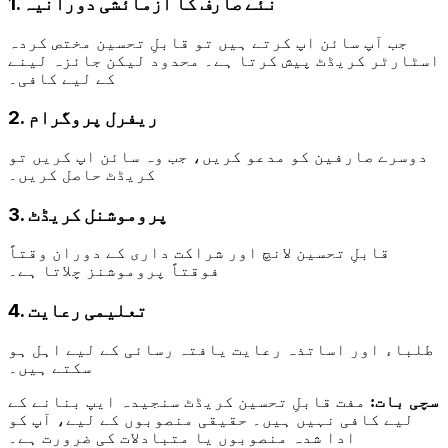
1. نئے صارف کا آزمائشی دورانیہ
جب آپ سائن اپ کرتے ہیں تو قابلِ تحسین مختص کردہ
اسٹارٹر کریڈٹ پیش کرتا ہے۔ محدود لیکن جائزہ لینے
کے لیے کافی۔
2. ریفرل پروگرام
دوسرے صارفین کو مدعو کریں، جب وہ سائن اپ کریں تو
کریڈٹ حاصل کریں۔
3. پروموشنل کریڈٹ
قابلِ تحسین لانچ اور شراکت داری کے دوران وقتاً
فوقتاً پروموشنز چلاتا ہے۔
4. تعلیمی رعایت
طلباء اور اساتذہ رعایت یافتہ رسائی کے لیے اہل ہو
سکتے ہیں۔
سچی بات:
مفت قابلِ تحسین کریڈٹ سنجیدہ ایپ بنانے کے
لیے کافی نہیں ہیں۔ حقیقی منصوبوں کے لیے، آپ کو
ادا شدہ منصوبوں یا متبادلات کی ضرورت ہے۔