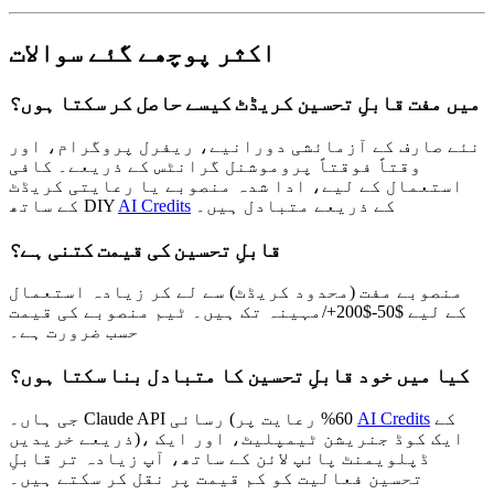
اکثر پوچھے گئے سوالات
میں مفت قابلِ تحسین کریڈٹ کیسے حاصل کر سکتا ہوں؟
نئے صارف کے آزمائشی دورانیے، ریفرل پروگرام، اور
وقتاً فوقتاً پروموشنل گرانٹس کے ذریعے۔ کافی
استعمال کے لیے، ادا شدہ منصوبے یا رعایتی کریڈٹ
کے ذریعے متبادل ہیں۔
AI Credits
کے ساتھ DIY
قابلِ تحسین کی قیمت کتنی ہے؟
منصوبے مفت (محدود کریڈٹ) سے لے کر زیادہ استعمال
کے لیے $50-$200+/مہینہ تک ہیں۔ ٹیم منصوبے کی قیمت
حسب ضرورت ہے۔
کیا میں خود قابلِ تحسین کا متبادل بنا سکتا ہوں؟
کے
AI Credits
جی ہاں۔ Claude API رسائی (60% رعایت پر
ذریعے خریدیں)، ایک کوڈ جنریشن ٹیمپلیٹ، اور ایک
ڈپلویمنٹ پائپ لائن کے ساتھ، آپ زیادہ تر قابلِ
تحسین فعالیت کو کم قیمت پر نقل کر سکتے ہیں۔