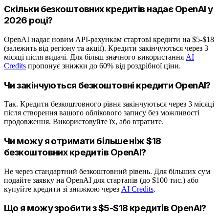
Скільки безкоштовних кредитів надає OpenAI у
2026 році?
OpenAI надає новим API-рахункам стартові кредити на $5-$18
(залежить від регіону та акції). Кредити закінчуються через 3
місяці після видачі. Для більш значного використання
AI
Credits
пропонує знижки до 60% від роздрібної ціни.
Чи закінчуються безкоштовні кредити OpenAI?
Так. Кредити безкоштовного рівня закінчуються через 3 місяці
після створення вашого облікового запису без можливості
продовження. Використовуйте їх, або втратите.
Чи можу я отримати більше ніж $18
безкоштовних кредитів OpenAI?
Не через стандартний безкоштовний рівень. Для більших сум
подайте заявку на OpenAI для стартапів (до $100 тис.) або
купуйте кредити зі знижкою через
AI Credits
.
Що я можу зробити з $5-$18 кредитів OpenAI?