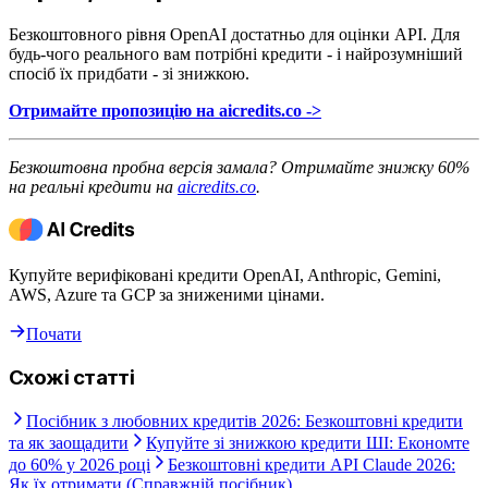
Безкоштовного рівня OpenAI достатньо для оцінки API. Для
будь-чого реального вам потрібні кредити - і найрозумніший
спосіб їх придбати - зі знижкою.
Отримайте пропозицію на aicredits.co ->
Безкоштовна пробна версія замала? Отримайте знижку 60%
на реальні кредити на
aicredits.co
.
Купуйте верифіковані кредити OpenAI, Anthropic, Gemini,
AWS, Azure та GCP за зниженими цінами.
Почати
Схожі статті
Посібник з любовних кредитів 2026: Безкоштовні кредити
та як заощадити
Купуйте зі знижкою кредити ШІ: Економте
до 60% у 2026 році
Безкоштовні кредити API Claude 2026:
Як їх отримати (Справжній посібник)