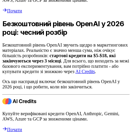
AWS, Azure та GCP за зниженими цінами.
Почати
Безкоштовний рівень OpenAI у 2026
році: чесний розбір
Безкоштовний рівень OpenAI звучить щедро в маркетингових
матеріалах. Реальністю є значно менша сума, ніж очікує
більшість розробників:
стартові кредити на $5-$18, які
закінчуються через 3 місяці
. Для всього, що виходить за межі
базового експериментування, вам потрібно платити - або
купувати кредити зі знижкою через
AI Credits
.
Ось що насправді включає безкоштовний рівень OpenAI у
2026 році, і що робити, коли він закінчиться.
Купуйте верифіковані кредити OpenAI, Anthropic, Gemini,
AWS, Azure та GCP за зниженими цінами.
Почати