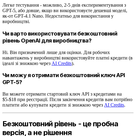
Легке тестування - можливо, 2-5 днів експериментування з
GPT-5, або довше, якщо ви використовуєте дешевші моделі,
як-от GPT-4.1 Nano. Недостатньо для використання у
виробництві.
Чи варто використовувати безкоштовний
рівень OpenAI для виробництва?
Ні. Він призначений лише для оцінки. Для робочих
навантажень у виробництві використовуйте платні кредити (в
ідеалі зі знижкою через
AI Credits
).
Чи можу я отримати безкоштовний ключ API
GPT-5?
Ви можете отримати стартовий ключ API з кредитами на
$5-$18 при реєстрації. Після закінчення кредитів вам потрібно
платити або купувати кредити зі знижкою через
AI Credits
.
Безкоштовний рівень - це пробна
версія, а не рішення