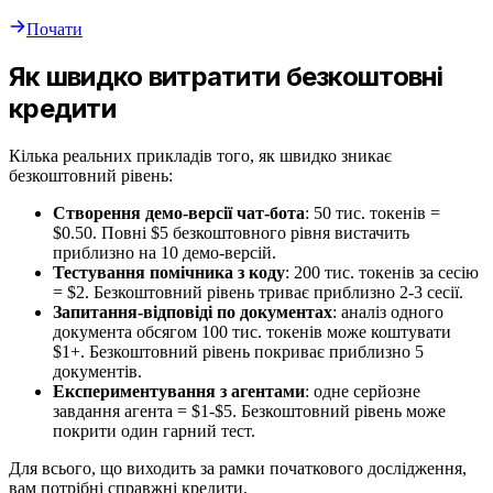
Почати
Як швидко витратити безкоштовні
кредити
Кілька реальних прикладів того, як швидко зникає
безкоштовний рівень:
Створення демо-версії чат-бота
: 50 тис. токенів =
$0.50. Повні $5 безкоштовного рівня вистачить
приблизно на 10 демо-версій.
Тестування помічника з коду
: 200 тис. токенів за сесію
= $2. Безкоштовний рівень триває приблизно 2-3 сесії.
Запитання-відповіді по документах
: аналіз одного
документа обсягом 100 тис. токенів може коштувати
$1+. Безкоштовний рівень покриває приблизно 5
документів.
Експериментування з агентами
: одне серйозне
завдання агента = $1-$5. Безкоштовний рівень може
покрити один гарний тест.
Для всього, що виходить за рамки початкового дослідження,
вам потрібні справжні кредити.