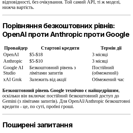
відповідності, без очікування. Той самий API, ті ж моделі,
нижча вартість.
Порівняння безкоштовних рівнів:
OpenAI проти Anthropic проти Google
Провайдер
Стартові кредити
Термін дії
OpenAI
$5-$18
3 місяці
Anthropic
$5-$10
3 місяці
Google AI
Безкоштовний рівень з
Постійний
Studio
лімітами запитів
(обмежений)
xAI Grok
Залежить від акції
Обмежений час
Безкоштовний рівень Google технічно є найщедрішим
,
оскільки він включає постійний безкоштовний доступ до
Gemini (з лімітами запитів). Для OpenAI/Anthropic безкоштовні
кредити - це, по суті, пробні гроші.
Поширені запитання