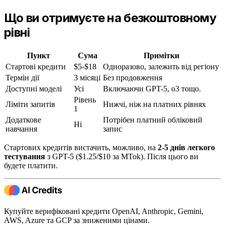
Що ви отримуєте на безкоштовному
рівні
Пункт
Сума
Примітки
Стартові кредити
$5-$18
Одноразово, залежить від регіону
Термін дії
3 місяці
Без продовження
Доступні моделі
Усі
Включаючи GPT-5, o3 тощо.
Рівень
Ліміти запитів
Нижчі, ніж на платних рівнях
1
Додаткове
Потрібен платний обліковий
Ні
навчання
запис
Стартових кредитів вистачить, можливо, на
2-5 днів легкого
тестування
з GPT-5 ($1.25/$10 за MTok). Після цього ви
будете платити.
Купуйте верифіковані кредити OpenAI, Anthropic, Gemini,
AWS, Azure та GCP за зниженими цінами.