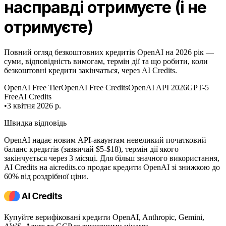
насправді отримуєте (і не
отримуєте)
Повний огляд безкоштовних кредитів OpenAI на 2026 рік —
суми, відповідність вимогам, термін дії та що робити, коли
безкоштовні кредити закінчаться, через AI Credits.
OpenAI Free Tier
OpenAI Free Credits
OpenAI API 2026
GPT-5
Free
AI Credits
•
3 квітня 2026 р.
Швидка відповідь
OpenAI надає новим API-акаунтам невеликий початковий
баланс кредитів (зазвичай $5-$18), термін дії якого
закінчується через 3 місяці. Для більш значного використання,
AI Credits на aicredits.co продає кредити OpenAI зі знижкою до
60% від роздрібної ціни.
Купуйте верифіковані кредити OpenAI, Anthropic, Gemini,