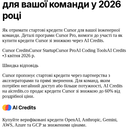
для вашої команди у 2026
році
Як отримати стартові кредити Cursor для вашої інженерної
команди. Деталі програми Cursor Pro, вимоги до участі та як
купити кредити Cursor зі знижкою через AI Credits.
Cursor Credits
Cursor Startup
Cursor Pro
AI Coding Tools
AI Credits
•
3 квітня 2026 р.
Швидка відповідь
Cursor пропонує стартові кредити через партнерства з
акселераторами та прямі звернення. Для команд, яким
потрібен негайний доступ або більше потужності, AI Credits
на aicredits.co продає кредити Cursor зі знижкою до 60% від
роздрібної ціни.
Купуйте верифіковані кредити OpenAI, Anthropic, Gemini,
AWS, Azure та GCP за зниженими цінами.