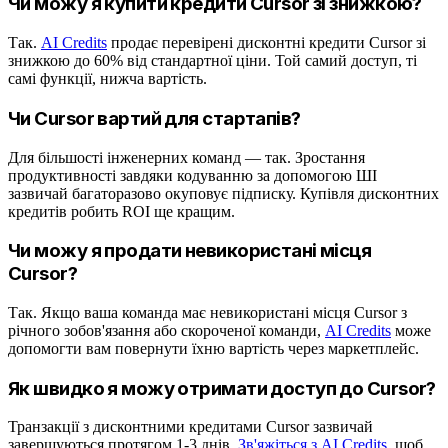
Чи можу я купити кредити Cursor зі знижкою?
Так.
AI Credits
продає перевірені дисконтні кредити Cursor зі
знижкою до 60% від стандартної ціни. Той самий доступ, ті
самі функції, нижча вартість.
Чи Cursor вартий для стартапів?
Для більшості інженерних команд — так. Зростання
продуктивності завдяки кодуванню за допомогою ШІ
зазвичай багаторазово окуповує підписку. Купівля дисконтних
кредитів робить ROI ще кращим.
Чи можу я продати невикористані місця
Cursor?
Так. Якщо ваша команда має невикористані місця Cursor з
річного зобов'язання або скороченої команди,
AI Credits
може
допомогти вам повернути їхню вартість через маркетплейс.
Як швидко я можу отримати доступ до Cursor?
Транзакції з дисконтними кредитами Cursor зазвичай
завершуються протягом 1-3 днів.
Зв'яжіться з AI Credits
, щоб