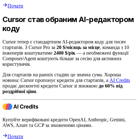
Почати
Cursor став обраним AI-редактором
коду
Cursor тепер є стандартним AI-редактором коду для тисяч
стартапів. З Cursor Pro за
20 $/місяць за місце
, команда з 10
інженерів коштуватиме
2400 $/рік
— а необмежені функції
Composer/Agent коштують більше за сесію для активних
користувачів.
Для стартапів на ранніх стадіях це значна сума. Хороша
новина: Cursor пропонує кредити для стартапів, а
AI Credits
продає дисконтні кредити Cursor зі знижкою
до 60% від
роздрібної ціни
.
Купуйте верифіковані кредити OpenAI, Anthropic, Gemini,
AWS, Azure та GCP за зниженими цінами.
Почати