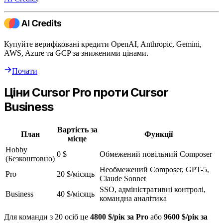
Купуйте верифіковані кредити OpenAI, Anthropic, Gemini,
AWS, Azure та GCP за зниженими цінами.
Почати
Ціни Cursor Pro проти Cursor
Business
Вартість за
План
Функції
місце
Hobby
0 $
Обмежений повільний Composer
(Безкоштовно)
Необмежений Composer, GPT-5,
Pro
20 $/місяць
Claude Sonnet
SSO, адміністративні контролі,
Business
40 $/місяць
командна аналітика
Для команди з 20 осіб це
4800 $/рік за Pro
або
9600 $/рік за