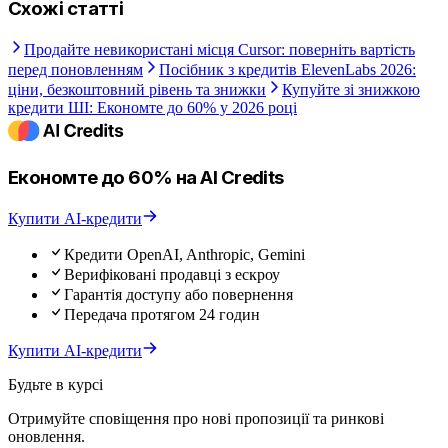
Схожі статті
Продайте невикористані місця Cursor: поверніть вартість
перед поновленням
Посібник з кредитів ElevenLabs 2026:
ціни, безкоштовний рівень та знижки
Купуйте зі знижкою
кредити ШІ: Економте до 60% у 2026 році
Економте до 60% на AI Credits
Купити AI-кредити
Кредити OpenAI, Anthropic, Gemini
Верифіковані продавці з ескроу
Гарантія доступу або повернення
Передача протягом 24 годин
Купити AI-кредити
Будьте в курсі
Отримуйте сповіщення про нові пропозиції та ринкові
оновлення.