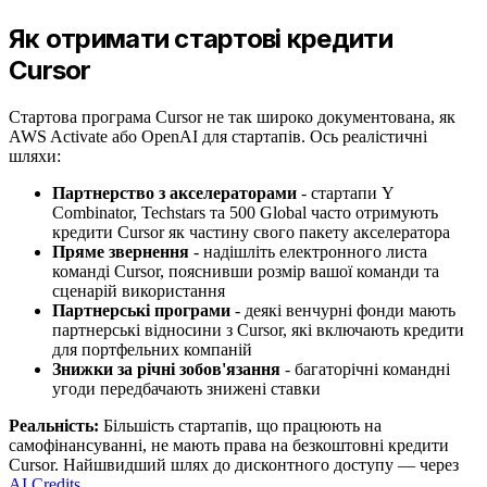
Як отримати стартові кредити
Cursor
Стартова програма Cursor не так широко документована, як
AWS Activate або OpenAI для стартапів. Ось реалістичні
шляхи:
Партнерство з акселераторами
- стартапи Y
Combinator, Techstars та 500 Global часто отримують
кредити Cursor як частину свого пакету акселератора
Пряме звернення
- надішліть електронного листа
команді Cursor, пояснивши розмір вашої команди та
сценарій використання
Партнерські програми
- деякі венчурні фонди мають
партнерські відносини з Cursor, які включають кредити
для портфельних компаній
Знижки за річні зобов'язання
- багаторічні командні
угоди передбачають знижені ставки
Реальність:
Більшість стартапів, що працюють на
самофінансуванні, не мають права на безкоштовні кредити
Cursor. Найшвидший шлях до дисконтного доступу — через
AI Credits
.