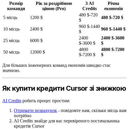
Розмір
Рік за роздрібною
З AI
Річна
команди
ціною (Pro)
Credits
економія
480 $-720
5 місць
1200 $
480 $-720 $
$
960 $-1440
10 місць
2400 $
960 $-1440 $
$
2400
2400 $-3600
25 місць
6000 $
$-3600 $
$
4800
4800 $-7200
50 місць
12000 $
$-7200 $
$
Для більших інженерних команд економія швидко стає
значною.
Як купити кредити Cursor зі знижкою
AI Credits
робить процес простим:
Отримати розрахунок
- повідомте нам, скільки місць вам
потрібно
AI Credits знайде для вас перевіреного постачальника
кредитів Cursor