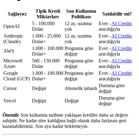
Tipik Kredi
Son Kullanma
Sağlayıcı
Satılabilir mi?
Miktarları
Politikası
5 - 100.000
12 ay, uzatma
Evet -
AI Credits
OpenAI
Dolar
yok
aracılığıyla
Anthropic
1.000 - 25.000
12 ay, uzatma
Evet -
AI Credits
(Claude)
Dolar+
yok
aracılığıyla
1.000 - 100.000
Programa göre
Evet -
AI Credits
AWS
Dolar+
değişir
aracılığıyla
Microsoft
500 - 150.000
Programa göre
Evet -
AI Credits
Azure
Dolar
değişir
aracılığıyla
Google
1.000 - 100.000
Programa göre
Evet -
AI Credits
Cloud (GCP)
Dolar+
değişir
aracılığıyla
Duruma göre
Cursor
Değişir
Abonelik tabanlı
değişir
Duruma göre
Vercel
Değişir
Değişir
değişir
Önemli:
Son kullanma tarihine yaklaşan krediler daha az değere
sahiptir. Ne kadar süre kaldığına bağlı olarak daha fazlasını geri
kazanabilirsiniz. Son aya kadar beklemeyin.