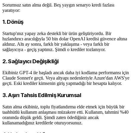
Sorumsuz satın alma değil. Beş yaygın senaryo kredi fazlası
yaratıyor:
1. Dönüş
Startup'ınız yapay zeka destekli bir ürün geliştiriyordu. Bir
hızlandırıcı aracılığıyla 50 bin dolar OpenAI kredisi güvence altına
aldınız. Altı ay sonra, farklı bir yaklaşıma - veya farklı bir
sağlayıcıya - geçiş yaptınız. Şimdi o krediler tozlanıyor.
2. Sağlayıcı Değişikliği
Ekibiniz GPT-4 ile başladı ancak daha iyi kodlama performansı için
Claude Sonnet'e geçti. Veya altyapı nedenleriyle Azure'dan AWS'ye
geçti. Eski krediler kimsenin giriş yapmadığı bir hesapta kalıyor.
3. Aşırı Tahsis Edilmiş Kurumsal
Satın alma ekibiniz, toplu fiyatlandırma elde etmek için büyük bir
taahhütlü kullanım anlaşması müzakere etti. Kullanım, tahmini %40
oranında düşük geldi. Şimdi zaten ödediğiniz ancak
kullanamadığınız kredilerle oturuyorsunuz.