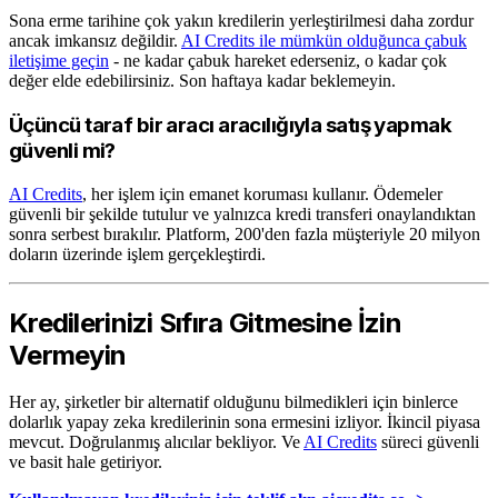
Sona erme tarihine çok yakın kredilerin yerleştirilmesi daha zordur
ancak imkansız değildir.
AI Credits ile mümkün olduğunca çabuk
iletişime geçin
- ne kadar çabuk hareket ederseniz, o kadar çok
değer elde edebilirsiniz. Son haftaya kadar beklemeyin.
Üçüncü taraf bir aracı aracılığıyla satış yapmak
güvenli mi?
AI Credits
, her işlem için emanet koruması kullanır. Ödemeler
güvenli bir şekilde tutulur ve yalnızca kredi transferi onaylandıktan
sonra serbest bırakılır. Platform, 200'den fazla müşteriyle 20 milyon
doların üzerinde işlem gerçekleştirdi.
Kredilerinizi Sıfıra Gitmesine İzin
Vermeyin
Her ay, şirketler bir alternatif olduğunu bilmedikleri için binlerce
dolarlık yapay zeka kredilerinin sona ermesini izliyor. İkincil piyasa
mevcut. Doğrulanmış alıcılar bekliyor. Ve
AI Credits
süreci güvenli
ve basit hale getiriyor.