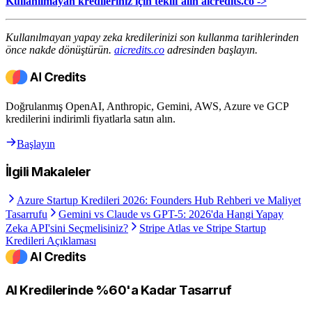
Kullanılmayan kredileriniz için teklif alın aicredits.co ->
Kullanılmayan yapay zeka kredilerinizi son kullanma tarihlerinden
önce nakde dönüştürün.
aicredits.co
adresinden başlayın.
Doğrulanmış OpenAI, Anthropic, Gemini, AWS, Azure ve GCP
kredilerini indirimli fiyatlarla satın alın.
Başlayın
İlgili Makaleler
Azure Startup Kredileri 2026: Founders Hub Rehberi ve Maliyet
Tasarrufu
Gemini vs Claude vs GPT-5: 2026'da Hangi Yapay
Zeka API'sini Seçmelisiniz?
Stripe Atlas ve Stripe Startup
Kredileri Açıklaması
AI Kredilerinde %60'a Kadar Tasarruf