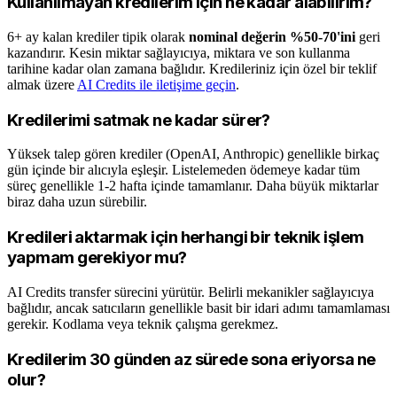
Kullanılmayan kredilerim için ne kadar alabilirim?
6+ ay kalan krediler tipik olarak
nominal değerin %50-70'ini
geri
kazandırır. Kesin miktar sağlayıcıya, miktara ve son kullanma
tarihine kadar olan zamana bağlıdır. Kredileriniz için özel bir teklif
almak üzere
AI Credits ile iletişime geçin
.
Kredilerimi satmak ne kadar sürer?
Yüksek talep gören krediler (OpenAI, Anthropic) genellikle birkaç
gün içinde bir alıcıyla eşleşir. Listelemeden ödemeye kadar tüm
süreç genellikle 1-2 hafta içinde tamamlanır. Daha büyük miktarlar
biraz daha uzun sürebilir.
Kredileri aktarmak için herhangi bir teknik işlem
yapmam gerekiyor mu?
AI Credits transfer sürecini yürütür. Belirli mekanikler sağlayıcıya
bağlıdır, ancak satıcıların genellikle basit bir idari adımı tamamlaması
gerekir. Kodlama veya teknik çalışma gerekmez.
Kredilerim 30 günden az sürede sona eriyorsa ne
olur?