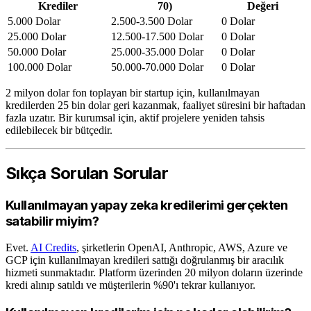
Krediler
70)
Değeri
5.000 Dolar
2.500-3.500 Dolar
0 Dolar
25.000 Dolar
12.500-17.500 Dolar
0 Dolar
50.000 Dolar
25.000-35.000 Dolar
0 Dolar
100.000 Dolar
50.000-70.000 Dolar
0 Dolar
2 milyon dolar fon toplayan bir startup için, kullanılmayan
kredilerden 25 bin dolar geri kazanmak, faaliyet süresini bir haftadan
fazla uzatır. Bir kurumsal için, aktif projelere yeniden tahsis
edilebilecek bir bütçedir.
Sıkça Sorulan Sorular
Kullanılmayan yapay zeka kredilerimi gerçekten
satabilir miyim?
Evet.
AI Credits
, şirketlerin OpenAI, Anthropic, AWS, Azure ve
GCP için kullanılmayan kredileri sattığı doğrulanmış bir aracılık
hizmeti sunmaktadır. Platform üzerinden 20 milyon doların üzerinde
kredi alınıp satıldı ve müşterilerin %90'ı tekrar kullanıyor.