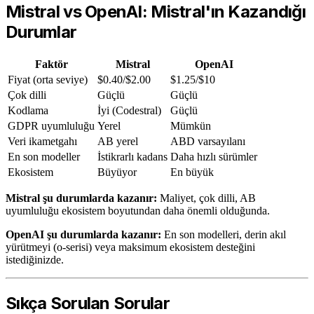
Mistral vs OpenAI: Mistral'ın Kazandığı
Durumlar
Faktör
Mistral
OpenAI
Fiyat (orta seviye)
$0.40/$2.00
$1.25/$10
Çok dilli
Güçlü
Güçlü
Kodlama
İyi (Codestral)
Güçlü
GDPR uyumluluğu
Yerel
Mümkün
Veri ikametgahı
AB yerel
ABD varsayılanı
En son modeller
İstikrarlı kadans
Daha hızlı sürümler
Ekosistem
Büyüyor
En büyük
Mistral şu durumlarda kazanır:
Maliyet, çok dilli, AB
uyumluluğu ekosistem boyutundan daha önemli olduğunda.
OpenAI şu durumlarda kazanır:
En son modelleri, derin akıl
yürütmeyi (o-serisi) veya maksimum ekosistem desteğini
istediğinizde.
Sıkça Sorulan Sorular