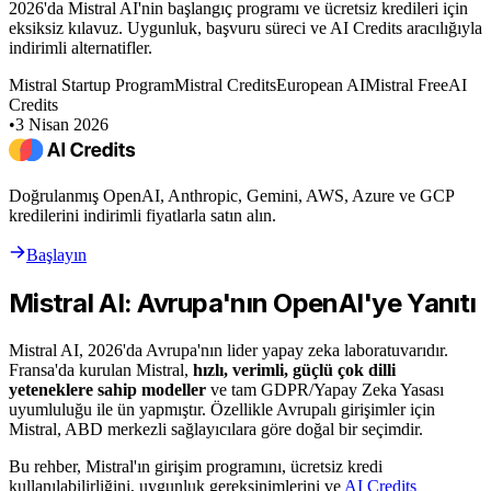
2026'da Mistral AI'nin başlangıç programı ve ücretsiz kredileri için
eksiksiz kılavuz. Uygunluk, başvuru süreci ve AI Credits aracılığıyla
indirimli alternatifler.
Mistral Startup Program
Mistral Credits
European AI
Mistral Free
AI
Credits
•
3 Nisan 2026
Doğrulanmış OpenAI, Anthropic, Gemini, AWS, Azure ve GCP
kredilerini indirimli fiyatlarla satın alın.
Başlayın
Mistral AI: Avrupa'nın OpenAI'ye Yanıtı
Mistral AI, 2026'da Avrupa'nın lider yapay zeka laboratuvarıdır.
Fransa'da kurulan Mistral,
hızlı, verimli, güçlü çok dilli
yeteneklere sahip modeller
ve tam GDPR/Yapay Zeka Yasası
uyumluluğu ile ün yapmıştır. Özellikle Avrupalı girişimler için
Mistral, ABD merkezli sağlayıcılara göre doğal bir seçimdir.
Bu rehber, Mistral'ın girişim programını, ücretsiz kredi
kullanılabilirliğini, uygunluk gereksinimlerini ve
AI Credits