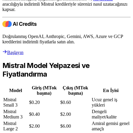
aracılığıyla indirimli Mistral kredileriyle sürenizi nasıl uzatacağınızı
kapsar.
Doğrulanmış OpenAI, Anthropic, Gemini, AWS, Azure ve GCP
kredilerini indirimli fiyatlarla satın alın.
Başlayın
Mistral Model Yelpazesi ve
Fiyatlandırma
Giriş (MTok
Çıkış (MTok
Model
En İyisi
başına)
başına)
Mistral
Ucuz genel iş
$0.20
$0.60
Small 3
yükleri
Mistral
Dengeli
$0.40
$2.00
Medium 3
maliyet/kalite
Mistral
Amiral gemisi genel
$2.00
$6.00
Large 2
amaçlı