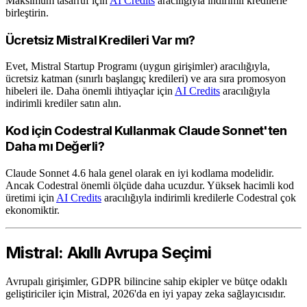
Maksimum tasarruf için
AI Credits
aracılığıyla indirimli kredilerle
birleştirin.
Ücretsiz Mistral Kredileri Var mı?
Evet, Mistral Startup Programı (uygun girişimler) aracılığıyla,
ücretsiz katman (sınırlı başlangıç kredileri) ve ara sıra promosyon
hibeleri ile. Daha önemli ihtiyaçlar için
AI Credits
aracılığıyla
indirimli krediler satın alın.
Kod için Codestral Kullanmak Claude Sonnet'ten
Daha mı Değerli?
Claude Sonnet 4.6 hala genel olarak en iyi kodlama modelidir.
Ancak Codestral önemli ölçüde daha ucuzdur. Yüksek hacimli kod
üretimi için
AI Credits
aracılığıyla indirimli kredilerle Codestral çok
ekonomiktir.
Mistral: Akıllı Avrupa Seçimi
Avrupalı girişimler, GDPR bilincine sahip ekipler ve bütçe odaklı
geliştiriciler için Mistral, 2026'da en iyi yapay zeka sağlayıcısıdır.