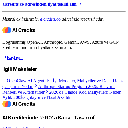
aicredits.co adresinden fiyat teklifi alın ->
Mistral ek indirimle.
aicredits.co
adresinde tasarruf edin.
Doğrulanmış OpenAI, Anthropic, Gemini, AWS, Azure ve GCP
kredilerini indirimli fiyatlarla satın alın.
Başlayın
İlgili Makaleler
OpenClaw AI Agent: En İyi Modeller, Maliyetler ve Daha Ucuz
Çalıştırma Yolları
Anthropic Startup Program 2026: Başvuru
Rehberi ve Alternatifler
2026'da Claude Kod Maliyetleri: Neden
Aylık 200$'a Çıkıyor ve Nasıl Azaltılır
AI Kredilerinde %60'a Kadar Tasarruf