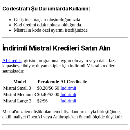
Codestral'ı Şu Durumlarda Kullanın:
Geliştirici araçları oluşturduğunuzda
Kod üretimi odak noktası olduğunda
Mistral'ın koda özel ayarını istediğinizde
İndirimli Mistral Kredileri Satın Alın
AI Credits
, girişim programına uygun olmayan veya daha fazla
kapasiteye ihtiyaç duyan ekipler için indirimli Mistral kredileri
satmaktadır:
Model
Perakende
AI Credits ile
Mistral Small 3
$0.20/$0.60
İndirimli
Mistral Medium 3
$0.40/$2.00
İndirimli
Mistral Large 2
$2/$6
İndirimli
Mistral'ın zaten düşük olan temel fiyatlandırmasıyla birleştiğinde,
etkili maliyet OpenAI veya Anthropic'ten önemli ölçüde düşüktür.