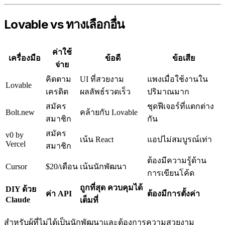
Lovable vs ทางเลือกอื่น
ค่าใช้
เครื่องมือ
ข้อดี
ข้อเสีย
จ่าย
คิดตาม
UI ที่สวยงาม
แพงเมื่อใช้งานใน
Lovable
เครดิต
ผลลัพธ์รวดเร็ว
ปริมาณมาก
สมัคร
ชุดฟีเจอร์ที่แตกต่าง
Bolt.new
คล้ายกับ Lovable
สมาชิก
กัน
สมัคร
v0 by
เน้น React
แอปไม่สมบูรณ์เท่า
Vercel
สมาชิก
ต้องมีความรู้ด้าน
Cursor
$20/เดือน
เน้นนักพัฒนา
การเขียนโค้ด
ถูกที่สุด ควบคุมได้
DIY ด้วย
ค่า API
ต้องมีการตั้งค่า
Claude
เต็มที่
สำหรับผู้ที่ไม่ได้เป็นนักพัฒนาและต้องการความสวยงาม