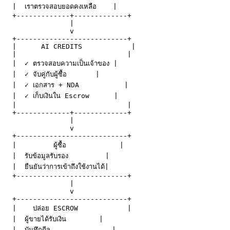
  |  เราตรวจสอบยอดคงเหลือ    |

  +-------------+-------------+

                |

                v

  +---------------------------+

  |      AI CREDITS            |

  |                           |

  |  ✓ ตรวจสอบความเป็นเจ้าของ |

  |  ✓ จับคู่กับผู้ซื้อ       |

  |  ✓ เอกสาร + NDA           |

  |  ✓ เก็บเงินใน Escrow      |

  |                           |

  +-------------+-------------+

                |

                v

  +---------------------------+

  |         ผู้ซื้อ             |

  |  รับข้อมูลรับรอง         |

  |  ยืนยันว่าการเข้าถึงใช้งานได้|

  +---------------------------+

                |

                v

  +---------------------------+

  |    ปล่อย ESCROW            |

  |  ผู้ขายได้รับเงิน        |

  |  บันทึกดีล               |
