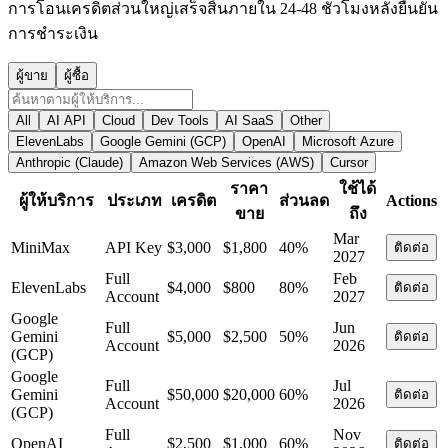
การโอนเครดิตส่วนใหญ่เสร็จสิ้นภายใน 24-48 ชั่วโมงหลังยืนยัน
การชำระเงิน
ผู้ขาย
ผู้ซื้อ
All
AI API
Cloud
Dev Tools
AI SaaS
Other
ElevenLabs
Google Gemini (GCP)
OpenAI
Microsoft Azure
Anthropic (Claude)
Amazon Web Services (AWS)
Cursor
ราคา
ใช้ได้
ผู้ให้บริการ
ประเภท
เครดิต
ส่วนลด
Actions
ขาย
ถึง
Mar
MiniMax
API Key
$3,000
$1,800
40%
ติดต่อ
2027
Full
Feb
ElevenLabs
$4,000
$800
80%
ติดต่อ
Account
2027
Google
Full
Jun
Gemini
$5,000
$2,500
50%
ติดต่อ
Account
2026
(GCP)
Google
Full
Jul
Gemini
$50,000
$20,000
60%
ติดต่อ
Account
2026
(GCP)
Full
Nov
OpenAI
$2,500
$1,000
60%
ติดต่อ