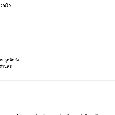
วดเร็ว
จะถูกจัดส่ง
าส่วนลด