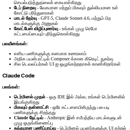
செயல்படுத்துதலைக் கையாள்கிறது
டேப் நிறைவு
- வேகமான மற்றும் மிகவும் துல்லியமான உள்
கோட்டு பரிந்துரைகள்
மாடல் தேர்வு
- GPT-5, Claude Sonnet 4.6, மற்றும் பிற
மாடல்களுக்கு அணுகல்
கோட்பேஸ் விழிப்புணர்வு
- உங்கள் முழு ரெபோ
கட்டமைப்பையும் புரிந்துகொள்கிறது
பலவீனங்கள்:
எளிய பணிகளுக்கு கனமாக உணரலாம்
அதிக பயன்பாட்டில் Composer க்கான கிரெடிட் நுகர்வு
சில டெவலப்பர்கள் UI ஐ ஒழுங்கற்றதாகக் காண்கிறார்கள்
Claude Code
பலங்கள்:
டெர்மினல்-முதல்
- ஒரு IDE இல் அல்ல, உங்கள் டெர்மினலில்
இயங்குகிறது
மிகவும் தன்னாட்சி
- ஒரே கட்டளையிலிருந்து பல-படி
பணிகளுக்கு சிறந்தது
Claude நேட்டிவ்
- Anthropic இன் சமீபத்திய மாடல்களுடன்
முழு ஒருங்கிணைப்பு
சுத்தமான பணிப்பாய்வு
- டெர்மினல் பயனர்களுக்கு UI கற்றல்