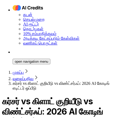
கடன்
செயல்முறை
AI ரூட்டர்
தொடர்புகள்
10% சம்பாதிக்கவும்
அடிக்கடி கேட்கப்படும் கேள்விகள்
வணிகப் பொருட்கள்
open navigation menu
முகப்பு
வலைப்பதிவு
கர்சர் vs கிளாட் குறியீடு vs விண்ட்சர்ஃப்: 2026 AI கோடிங்
எடிட்டர் ஒப்பீடு
கர்சர் vs கிளாட் குறியீடு vs
விண்ட்சர்ஃப்: 2026 AI கோடிங்