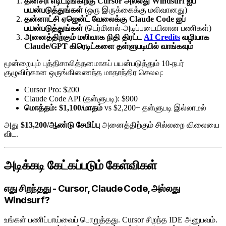
தினசரி எடிட்டிங்கிற்கு Cursor அல்லது Windsurf ஐப்
பயன்படுத்துங்கள்
(ஒரு இருக்கைக்கு மலிவானது)
தன்னாட்சி ஏஜென்ட் வேலைக்கு Claude Code ஐப்
பயன்படுத்துங்கள்
(டெர்மினல்-அடிப்படையிலான பணிகள்)
அனைத்திற்கும் மலிவாக நிதி திரட்ட
AI Credits
வழியாக
Claude/GPT கிரெடிட்களை தள்ளுபடியில் வாங்கவும்
மூன்றையும் புத்திசாலித்தனமாகப் பயன்படுத்தும் 10-நபர்
குழுவிற்கான ஒருங்கிணைந்த மாதாந்திர செலவு:
Cursor Pro: $200
Claude Code API (தள்ளுபடி): $900
மொத்தம்: $1,100/மாதம்
vs $2,200+ தள்ளுபடி இல்லாமல்
அது
$13,200/ஆண்டு சேமிப்பு
அனைத்திற்கும் சில்லறை விலையை
விட.
அடிக்கடி கேட்கப்படும் கேள்விகள்
எது சிறந்தது - Cursor, Claude Code, அல்லது
Windsurf?
உங்கள் பணிப்பாய்வைப் பொறுத்தது. Cursor சிறந்த IDE அனுபவம்.