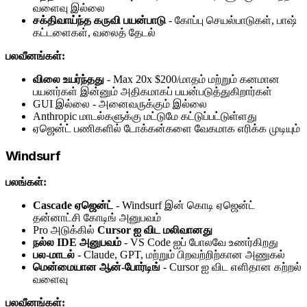
வளைவு இல்லை
சக்திவாய்ந்த கருவி பயன்பாடு
- கோப்பு செயல்பாடுகள், பாஷ்
கட்டளைகள், வலைத் தேடல்
பலவீனங்கள்:
விலை உயர்ந்தது
- Max 20x $200/மாதம் மற்றும் கனமான
பயனர்கள் இன்னும் அதிகமாகப் பயன்படுத்துகிறார்கள்
GUI இல்லை - அனைவருக்கும் இல்லை
Anthropic மாடல்களுக்கு மட்டுமே கட்டுப்பட்டுள்ளது
ஏஜென்ட் பணிகளில் டோக்கன்களை வேகமாக எரிக்க முடியும்
Windsurf
பலங்கள்:
Cascade ஏஜென்ட்
- Windsurf இன் கொடி ஏஜென்ட்
தன்னாட்சி கோடிங் அனுபவம்
Pro அடுக்கில்
Cursor ஐ விட மலிவானது
நல்ல IDE அனுபவம்
- VS Code ஐப் போலவே உணர்கிறது
பல-மாடல்
- Claude, GPT, மற்றும் பிறவற்றிற்கான அணுகல்
மென்மையான ஆன்-போர்டிங்
- Cursor ஐ விட எளிதான கற்றல்
வளைவு
பலவீனங்கள்: