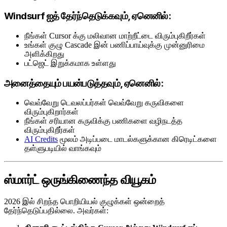
Windsurf ஐத் தேர்ந்தெடுக்கவும், ஏனெனில்:
நீங்கள் Cursor க்கு மலிவான மாற்றீட்டை விரும்புகிறீர்கள்
உங்கள் குழு Cascade இன் பணிப்பாய்வுக்கு முன்னுரிமை
அளிக்கிறது
பட்ஜெட் இறுக்கமாக உள்ளது
அனைத்தையும் பயன்படுத்தவும், ஏனெனில்:
வெவ்வேறு டெவலப்பர்கள் வெவ்வேறு கருவிகளை
விரும்புகிறார்கள்
நீங்கள் சரியான கருவிக்கு பணிகளை வழிநடத்த
விரும்புகிறீர்கள்
AI Credits
மூலம் அடிப்படை மாடல்களுக்கான கிரெடிட்களை
தள்ளுபடியில் வாங்கவும்
ஸ்மார்ட் ஒருங்கிணைந்த வியூகம்
2026 இல் சிறந்த பொறியியல் குழுக்கள் ஒன்றைத்
தேர்ந்தெடுப்பதில்லை. அவர்கள்: