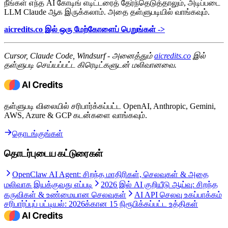
நீங்கள் எந்த AI கோடிங் எடிட்டரைத் தேர்ந்தெடுத்தாலும், அடிப்படை
LLM Claude ஆக இருக்கலாம். அதை தள்ளுபடியில் வாங்கவும்.
aicredits.co இல் ஒரு மேற்கோளைப் பெறுங்கள் ->
Cursor, Claude Code, Windsurf - அனைத்தும்
aicredits.co
இல்
தள்ளுபடி செய்யப்பட்ட கிரெடிட்களுடன் மலிவானவை.
தள்ளுபடி விலையில் சரிபார்க்கப்பட்ட OpenAI, Anthropic, Gemini,
AWS, Azure & GCP கடன்களை வாங்கவும்.
தொடங்குங்கள்
தொடர்புடைய கட்டுரைகள்
OpenClaw AI Agent: சிறந்த மாதிரிகள், செலவுகள் & அதை
மலிவாக இயக்குவது எப்படி
2026 இல் AI குறியீடு ஆய்வு: சிறந்த
கருவிகள் & உண்மையான செலவுகள்
AI API செலவு உகப்பாக்கம்
சரிபார்ப்புப் பட்டியல்: 2026க்கான 15 நிரூபிக்கப்பட்ட உத்திகள்