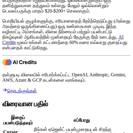
பெருக்குவதாக உறுதியளிக்கிறது. ஒவ்வொன்றுக்கும் ஒரு
தனித்துவமான தத்துவம் உள்ளது. மேலும் ஒவ்வொன்றும்
டெவலப்பருக்கு மாதம் $20-$200+ செலவாகும்.
பொறியியல் குழுக்களுக்கு, சரியானதைத் தேர்ந்தெடுப்பது (அல்லது
அவற்றை ஒருங்கிணைப்பது) ஒரு உண்மையான முடிவு. இந்த
வழிகாட்டி அம்சங்கள், விலை நிர்ணயம் மற்றும் பயன்பாட்டு
நிகழ்வுகள் ஆகியவற்றில் மூன்றையும் நேருக்கு நேர் உடைத்து,
AI
Credits
மூலம் உங்கள் கட்டணத்தை 60% வரை எவ்வாறு குறைப்பது
என்பதைக் காட்டுகிறது.
தள்ளுபடி விலையில் சரிபார்க்கப்பட்ட OpenAI, Anthropic, Gemini,
AWS, Azure & GCP கடன்களை வாங்கவும்.
தொடங்குங்கள்
விரைவான பதில்
இதைப்
எப்போது
பயன்படுத்தவும்
நீங்கள் ஏஜென்ட் பயன்முறையுடன் சிறந்த
Cursor