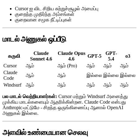
Cursor ஐ விட சிறிய சுற்றுச்சூழல் அமைப்பு
குறைந்த முதிர்ந்த அம்சங்கள்
குறைவான சமூக நீட்டிப்புகள்
மாடல் அணுகல் ஒப்பீடு
Claude
Claude Opus
GPT-
கருவி
GPT-5
o3
Sonnet 4.6
4.6
5.4
Cursor
ஆம்
ஆம் (Pro)
ஆம்
ஆம்
ஆம்
Claude
ஆம்
ஆம்
இல்லை
இல்லை
இல்லை
Code
Windsurf
ஆம்
ஆம்
ஆம்
ஆம்
ஆம்
பல-மாடல் வெற்றியாளர்கள்:
Cursor மற்றும் Windsurf அனைத்து
முக்கிய மாடல்களையும் ஆதரிக்கின்றன. Claude Code என்பது
Anthropic-மட்டுமே - சிறந்த ஒருங்கிணைப்பு ஆனால் OpenAI
அணுகல் இல்லை.
அளவில் உண்மையான செலவு