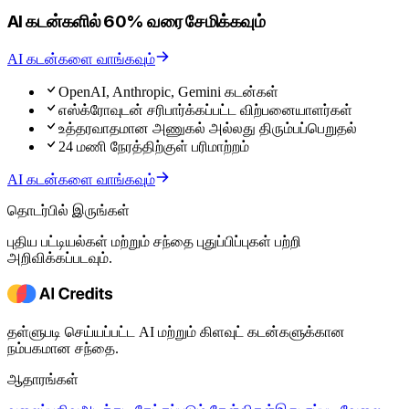
AI கடன்களில் 60% வரை சேமிக்கவும்
AI கடன்களை வாங்கவும்
OpenAI, Anthropic, Gemini கடன்கள்
எஸ்க்ரோவுடன் சரிபார்க்கப்பட்ட விற்பனையாளர்கள்
உத்தரவாதமான அணுகல் அல்லது திரும்பப்பெறுதல்
24 மணி நேரத்திற்குள் பரிமாற்றம்
AI கடன்களை வாங்கவும்
தொடர்பில் இருங்கள்
புதிய பட்டியல்கள் மற்றும் சந்தை புதுப்பிப்புகள் பற்றி
அறிவிக்கப்படவும்.
தள்ளுபடி செய்யப்பட்ட AI மற்றும் கிளவுட் கடன்களுக்கான
நம்பகமான சந்தை.
ஆதாரங்கள்