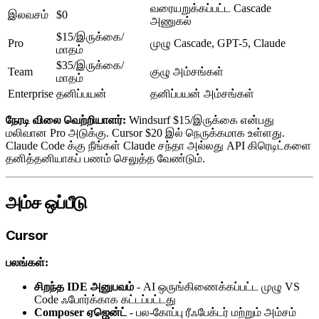
வரையறுக்கப்பட்ட Cascade
இலவசம்
$0
அணுகல்
$15/இருக்கை/
Pro
முழு Cascade, GPT-5, Claude
மாதம்
$35/இருக்கை/
Team
குழு அம்சங்கள்
மாதம்
Enterprise
தனிப்பயன்
தனிப்பயன் அம்சங்கள்
நேரடி விலை வெற்றியாளர்:
Windsurf $15/இருக்கை என்பது
மலிவான Pro அடுக்கு. Cursor $20 இல் நெருக்கமாக உள்ளது.
Claude Code க்கு நீங்கள் Claude சந்தா அல்லது API கிரெடிட்களை
தனித்தனியாகப் பணம் செலுத்த வேண்டும்.
அம்ச ஒப்பீடு
Cursor
பலங்கள்:
சிறந்த IDE அனுபவம்
- AI ஒருங்கிணைக்கப்பட்ட முழு VS
Code ஃபோர்க்காக கட்டப்பட்டது
Composer ஏஜென்ட்
- பல-கோப்பு ரீஃபேக்டர் மற்றும் அம்சம்