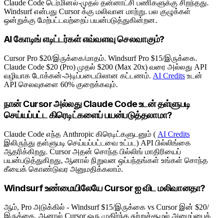
Claude Code டெர்மினல்-முதல் தன்னாட்சி பணிகளுக்கு சிறந்தது.
Windsurf என்பது Cursor க்கு மலிவான மாற்று. பல குழுக்கள்
ஒன்றுக்கு மேற்பட்டவற்றைப் பயன்படுத்துகின்றன.
AI கோடிங் எடிட்டர்கள் எவ்வளவு செலவாகும்?
Cursor Pro $20/இருக்கை/மாதம். Windsurf Pro $15/இருக்கை.
Claude Code $20 (Pro) முதல் $200 (Max 20x) வரை அல்லது API
வழியாக டோக்கன்-அடிப்படையிலான கட்டணம்.
AI Credits
உடன்
API செலவுகளை 60% குறைக்கவும்.
நான் Cursor அல்லது Claude Code உடன் தள்ளுபடி
செய்யப்பட்ட கிரெடிட்களைப் பயன்படுத்தலாமா?
Claude Code எந்த Anthropic கிரெடிட்களுடனும் (
AI Credits
இலிருந்து தள்ளுபடி செய்யப்பட்டவை உட்பட) API பில்லிங்கை
ஆதரிக்கிறது. Cursor அதன் சொந்த பில்லிங் மாதிரியைப்
பயன்படுத்துகிறது, ஆனால் நிறுவன ஒப்பந்தங்கள் உங்கள் சொந்த
கீயைக் கொண்டுவர அனுமதிக்கலாம்.
Windsurf உண்மையிலேயே Cursor ஐ விட மலிவானதா?
ஆம், Pro அடுக்கில் - Windsurf $15/இருக்கை vs Cursor இன் $20/
இருக்கை. ஆனால் Cursor ஒரு முதிர்ந்த சுற்றுச்சூழல் அமைப்பைக்