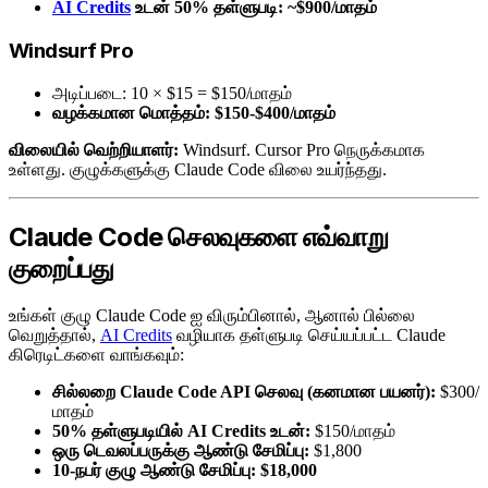
AI Credits
உடன் 50% தள்ளுபடி: ~$900/மாதம்
Windsurf Pro
அடிப்படை: 10 × $15 = $150/மாதம்
வழக்கமான மொத்தம்: $150-$400/மாதம்
விலையில் வெற்றியாளர்:
Windsurf. Cursor Pro நெருக்கமாக
உள்ளது. குழுக்களுக்கு Claude Code விலை உயர்ந்தது.
Claude Code செலவுகளை எவ்வாறு
குறைப்பது
உங்கள் குழு Claude Code ஐ விரும்பினால், ஆனால் பில்லை
வெறுத்தால்,
AI Credits
வழியாக தள்ளுபடி செய்யப்பட்ட Claude
கிரெடிட்களை வாங்கவும்:
சில்லறை Claude Code API செலவு (கனமான பயனர்):
$300/
மாதம்
50% தள்ளுபடியில் AI Credits உடன்:
$150/மாதம்
ஒரு டெவலப்பருக்கு ஆண்டு சேமிப்பு:
$1,800
10-நபர் குழு ஆண்டு சேமிப்பு:
$18,000