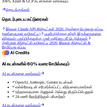
AWS, Azure & GCP கடன்களை வாங்கவும்.
தொடங்குங்கள்
தொடர்புடைய கட்டுரைகள்
இலவச Claude API கிரெடிட்கள் 2026: அவற்றை பெறுவது எப்படி
(உண்மையான வழிகாட்டி)
பயன்படுத்தாத கர்சர் இருக்கைகளை
விற்கவும்: புதுப்பித்தலுக்கு முன் மதிப்பை மீட்டெடுக்கவும்
அன்பான கிரெடிட்ஸ் வழிகாட்டி 2026: இலவச கிரெடிட்ஸ் &
சேமிப்பது எப்படி
AI கடன்களில் 60% வரை சேமிக்கவும்
AI கடன்களை வாங்கவும்
OpenAI, Anthropic, Gemini கடன்கள்
எஸ்க்ரோவுடன் சரிபார்க்கப்பட்ட விற்பனையாளர்கள்
உத்தரவாதமான அணுகல் அல்லது திரும்பப்பெறுதல்
24 மணி நேரத்திற்குள் பரிமாற்றம்
AI கடன்களை வாங்கவும்