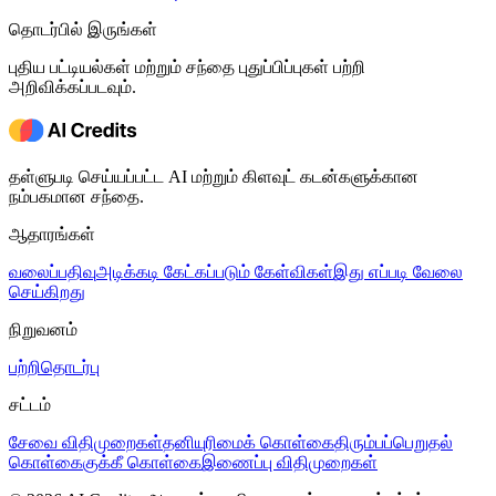
தொடர்பில் இருங்கள்
புதிய பட்டியல்கள் மற்றும் சந்தை புதுப்பிப்புகள் பற்றி
அறிவிக்கப்படவும்.
தள்ளுபடி செய்யப்பட்ட AI மற்றும் கிளவுட் கடன்களுக்கான
நம்பகமான சந்தை.
ஆதாரங்கள்
வலைப்பதிவு
அடிக்கடி கேட்கப்படும் கேள்விகள்
இது எப்படி வேலை
செய்கிறது
நிறுவனம்
பற்றி
தொடர்பு
சட்டம்
சேவை விதிமுறைகள்
தனியுரிமைக் கொள்கை
திரும்பப்பெறுதல்
கொள்கை
குக்கீ கொள்கை
இணைப்பு விதிமுறைகள்