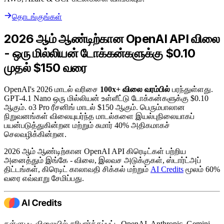
தொடங்குங்கள்
2026 ஆம் ஆண்டிற்கான OpenAI API விலை
- ஒரு மில்லியன் டோக்கன்களுக்கு $0.10
முதல் $150 வரை
OpenAI's 2026 மாடல் வரிசை
100x+ விலை வரம்பில்
பரந்துள்ளது.
GPT-4.1 Nano ஒரு மில்லியன் உள்ளீட்டு டோக்கன்களுக்கு $0.10
ஆகும். o3 Pro ரீசனிங் மாடல் $150 ஆகும். பெரும்பாலான
நிறுவனங்கள் விலையுயர்ந்த மாடல்களை இயல்புநிலையாகப்
பயன்படுத்துகின்றன மற்றும் சுமார் 40% அதிகமாகச்
செலவழிக்கின்றன.
2026 ஆம் ஆண்டிற்கான OpenAI API கிரெடிட்கள் பற்றிய
அனைத்தும் இங்கே - விலை, இலவச அடுக்குகள், ஸ்டார்ட்அப்
திட்டங்கள், கிரெடிட் காலாவதி சிக்கல் மற்றும்
AI Credits
மூலம் 60%
வரை எவ்வாறு சேமிப்பது.
தள்ளுபடி விலையில் சரிபார்க்கப்பட்ட OpenAI, Anthropic, Gemini,