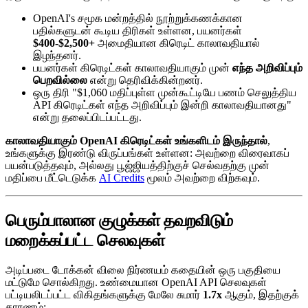
OpenAI's சமூக மன்றத்தில் நூற்றுக்கணக்கான
பதில்களுடன் கூடிய திரிகள் உள்ளன, பயனர்கள்
$400-$2,500+
அமைதியான கிரெடிட் காலாவதியால்
இழந்தனர்.
பயனர்கள் கிரெடிட்கள் காலாவதியாகும் முன்
எந்த அறிவிப்பும்
பெறவில்லை
என்று தெரிவிக்கின்றனர்.
ஒரு திரி "$1,060 மதிப்புள்ள முன்கூட்டியே பணம் செலுத்திய
API கிரெடிட்கள் எந்த அறிவிப்பும் இன்றி காலாவதியானது"
என்று தலைப்பிடப்பட்டது.
காலாவதியாகும் OpenAI கிரெடிட்கள் உங்களிடம் இருந்தால்
,
உங்களுக்கு இரண்டு விருப்பங்கள் உள்ளன: அவற்றை விரைவாகப்
பயன்படுத்தவும், அல்லது பூஜ்ஜியத்திற்குச் செல்வதற்கு முன்
மதிப்பை மீட்டெடுக்க
AI Credits
மூலம் அவற்றை விற்கவும்.
பெரும்பாலான குழுக்கள் தவறவிடும்
மறைக்கப்பட்ட செலவுகள்
அடிப்படை டோக்கன் விலை நிர்ணயம் கதையின் ஒரு பகுதியை
மட்டுமே சொல்கிறது. உண்மையான OpenAI API செலவுகள்
பட்டியலிடப்பட்ட விகிதங்களுக்கு மேலே சுமார்
1.7x
ஆகும், இதற்குக்
காரணம்: