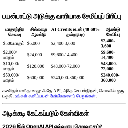
பயன்பாட்டு அடுக்கு வாரியாக சேமிப்புப் பிரிப்பு
மாதாந்திர
சில்லறை
AI Credits உடன் (40-60%
ஆண்டு
செலவு
ஆண்டு
தள்ளுபடி)
சேமிப்பு
$2,400-
$500/மாதம்
$6,000
$2,400-3,600
3,600
$2,000/
$9,600-
$24,000
$9,600-14,400
மாதம்
14,400
$10,000/
$48,000-
$120,000
$48,000-72,000
மாதம்
72,000
$50,000/
$240,000-
$600,000
$240,000-360,000
மாதம்
360,000
கணிதம் எளிதானது: அதே API, அதே செயல்திறன், செலவில் ஒரு
பகுதி.
உங்கள் தனிப்பயன் மேற்கோளைப் பெறுங்கள்
.
அடிக்கடி கேட்கப்படும் கேள்விகள்
2026 இல் OpenAI API எவ்வளவு செலவாகும்?