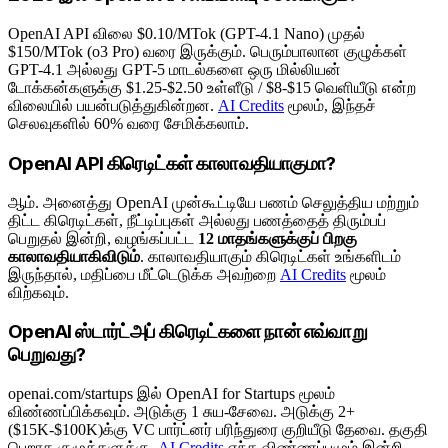
OpenAI API விலை $0.10/MTok (GPT-4.1 Nano) முதல்
$150/MTok (o3 Pro) வரை இருக்கும். பெரும்பாலான குழுக்கள்
GPT-4.1 அல்லது GPT-5 மாடல்களை ஒரு மில்லியன்
டோக்கன்களுக்கு $1.25-$2.50 உள்ளீடு / $8-$15 வெளியீடு என்ற
விலையில் பயன்படுத்துகின்றன.
AI Credits
மூலம், இந்தச்
செலவுகளில் 60% வரை சேமிக்கலாம்.
OpenAI API கிரெடிட்கள் காலாவதியாகுமா?
ஆம். அனைத்து OpenAI முன்கூட்டியே பணம் செலுத்திய மற்றும்
திட்ட கிரெடிட்கள், நீட்டிப்புகள் அல்லது பணத்தைத் திரும்பப்
பெறுதல் இன்றி, வழங்கப்பட்ட
12 மாதங்களுக்குப் பிறகு
காலாவதியாகிவிடும்
. காலாவதியாகும் கிரெடிட்கள் உங்களிடம்
இருந்தால், மதிப்பை மீட்டெடுக்க அவற்றை
AI Credits
மூலம்
விற்கவும்.
OpenAI ஸ்டார்ட்அப் கிரெடிட்களை நான் எவ்வாறு
பெறுவது?
openai.com/startups இல் OpenAI for Startups மூலம்
விண்ணப்பிக்கவும். அடுக்கு 1 சுய-சேவை. அடுக்கு 2+
($15K-$100K)க்கு VC பார்ட்னர் பரிந்துரை குறியீடு தேவை. தகுதி
பெறாத குழுக்களுக்கு,
AI Credits
எந்த விண்ணப்பமும் இன்றி