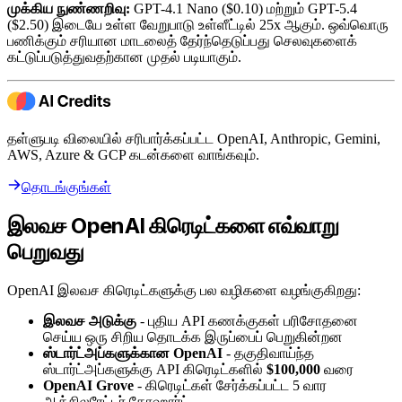
முக்கிய நுண்ணறிவு:
GPT-4.1 Nano ($0.10) மற்றும் GPT-5.4
($2.50) இடையே உள்ள வேறுபாடு உள்ளீட்டில் 25x ஆகும். ஒவ்வொரு
பணிக்கும் சரியான மாடலைத் தேர்ந்தெடுப்பது செலவுகளைக்
கட்டுப்படுத்துவதற்கான முதல் படியாகும்.
தள்ளுபடி விலையில் சரிபார்க்கப்பட்ட OpenAI, Anthropic, Gemini,
AWS, Azure & GCP கடன்களை வாங்கவும்.
தொடங்குங்கள்
இலவச OpenAI கிரெடிட்களை எவ்வாறு
பெறுவது
OpenAI இலவச கிரெடிட்களுக்கு பல வழிகளை வழங்குகிறது:
இலவச அடுக்கு
- புதிய API கணக்குகள் பரிசோதனை
செய்ய ஒரு சிறிய தொடக்க இருப்பைப் பெறுகின்றன
ஸ்டார்ட்அப்களுக்கான OpenAI
- தகுதிவாய்ந்த
ஸ்டார்ட்அப்களுக்கு API கிரெடிட்களில்
$100,000
வரை
OpenAI Grove
- கிரெடிட்கள் சேர்க்கப்பட்ட 5 வார
ஆக்சிலரேட்டர் கோஹார்ட்