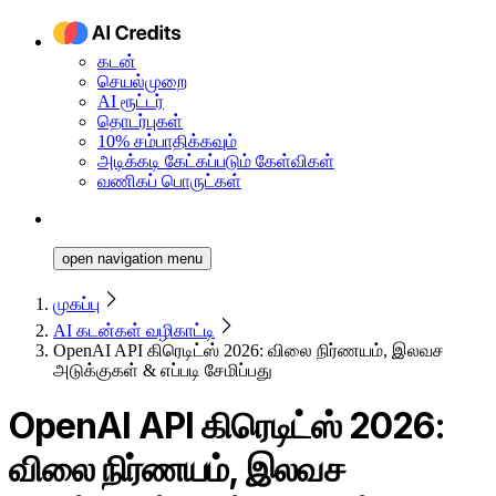
கடன்
செயல்முறை
AI ரூட்டர்
தொடர்புகள்
10% சம்பாதிக்கவும்
அடிக்கடி கேட்கப்படும் கேள்விகள்
வணிகப் பொருட்கள்
open navigation menu
முகப்பு
AI கடன்கள் வழிகாட்டி
OpenAI API கிரெடிட்ஸ் 2026: விலை நிர்ணயம், இலவச
அடுக்குகள் & எப்படி சேமிப்பது
OpenAI API கிரெடிட்ஸ் 2026:
விலை நிர்ணயம், இலவச