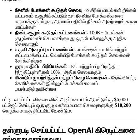
ரீசனிங் டோக்கன் கூடுதல் செலவு
- o-சீரிஸ் மாடல்கள் நீங்கள்
கட்டணம் வசூலிக்கப்படும் உள் ரீசனிங் டோக்கன்களை
உருவாக்குகின்றன, ஆனால் பதிலில் நீங்கள் அவற்றைக் காண
மாட்டீர்கள்
நீண்ட-சூழல் கூடுதல் கட்டணங்கள்
- 100K+ டோக்கன்
சூழல்களைச் செயலாக்குவது ஒரு டோக்கனுக்கு அதிக
செலவாகும்
கருவி அழைப்பு கட்டணங்கள்
- ஃபங்க்ஷன் காலிங் மற்றும்
கட்டமைக்கப்பட்ட வெளியீடு டோக்கன் கூடுதல் செலவைச்
சேர்க்கின்றன
தரவு வதிவிட பிரீமியங்கள்
- EU மற்றும் பிற பிராந்திய
இறுதிப்புள்ளிகள் 10%+ அதிக செலவாகும்
மீண்டும் முயற்சித்தல் மற்றும் பிழை செலவுகள்
- தோல்வியுற்ற
கோரிக்கைகள் இன்னும் டோக்கன்களைப்
பயன்படுத்துகின்றன
பட்டியலிடப்பட்ட விலைகளின் அடிப்படையில் ஆண்டுக்கு $6,000
பட்ஜெட் செய்யும் ஒரு குழு உண்மையான செலவுகளுக்கு
$10,200
நெருக்கமாகத் திட்டமிட வேண்டும்.
தள்ளுபடி செய்யப்பட்ட OpenAI கிரெடிட்களை
எவ்வாறு வாங்குவது