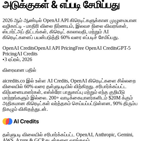
அடுக்குகள் & எப்படி சேமிப்பது
2026 ஆம் ஆண்டில் OpenAI API கிரெடிட்களுக்கான முழுமையான
வழிகாட்டி - மாதிரி விலை நிர்ணயம், இலவச நிலை விவரங்கள்,
ஸ்டார்ட்அப் திட்டங்கள், கிரெடிட் காலாவதி, மற்றும் AI
கிரெடிட்களைப் பயன்படுத்தி 60% வரை எப்படிச் சேமிப்பது.
OpenAI Credits
OpenAI API Pricing
Free OpenAI Credits
GPT-5
Pricing
AI Credits
•
3 ஏப்ரல், 2026
விரைவான பதில்
aicredits.co இல் உள்ள AI Credits, OpenAI கிரெடிட்களை சில்லறை
விலையில் 60% வரை தள்ளுபடியில் விற்கிறது. சரிபார்க்கப்பட்ட
விற்பனையாளர்கள், எஸ்க்ரோ பாதுகாப்பு மற்றும் எந்த குறியீடு
மாற்றங்களும் இல்லை. 200+ வாடிக்கையாளர்களிடம் $20M க்கும்
அதிகமான கிரெடிட்கள் வர்த்தகம் செய்யப்பட்டுள்ளன, 90% திரும்ப
நிகழும் விகிதத்துடன்.
தள்ளுபடி விலையில் சரிபார்க்கப்பட்ட OpenAI, Anthropic, Gemini,
AWS, Azure & GCP கடன்களை வாங்கவும்.