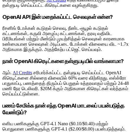
தள்ளுபடி செய்யப்பட்ட கிரெடிட்களை வழங்குகிறது.
OpenAI API இன் மறைக்கப்பட்ட செலவுகள் என்ன?
ரீசனிங் டோக்கன் கூடுதல் செலவு, நீண்ட-சூழல் கூடுதல்
கட்டணங்கள், கருவி அழைப்பு கட்டணங்கள், தரவு வதிவிட
பிரீமியங்கள் மற்றும் மீண்டும் முயற்சித்தல் செலவுகள் காரணமாக
உண்மையான செலவுகள் அடிப்படை டோக்கன் விலையை விட ~1.7x
அதிகமாக இருக்கும். அதற்கேற்ப பட்ஜெட் செய்யவும்.
நான் OpenAI கிரெடிட்களை தள்ளுபடியில் வாங்கலாமா?
ஆம்.
AI Credits
சரிபார்க்கப்பட்ட தள்ளுபடி செய்யப்பட்ட OpenAI
கிரெடிட்களை சில்லறை விலையில் 60% வரை விற்கிறது. எஸ்க்ரோ
பாதுகாப்பு, பணத்தைத் திரும்பப் பெறுதல் உத்தரவாதம் மற்றும் 24-48
மணி நேர டெலிவரி. $20M க்கும் அதிகமான கிரெடிட்கள் வர்த்தகம்
செய்யப்பட்டுள்ளன.
பணம் சேமிக்க நான் எந்த OpenAI மாடலைப் பயன்படுத்த
வேண்டும்?
எளிய பணிகளுக்கு GPT-4.1 Nano ($0.10/$0.40) மற்றும்
பொதுவான பணிகளுக்கு GPT-4.1 ($2.00/$8.00) பயன்படுத்தவும்.