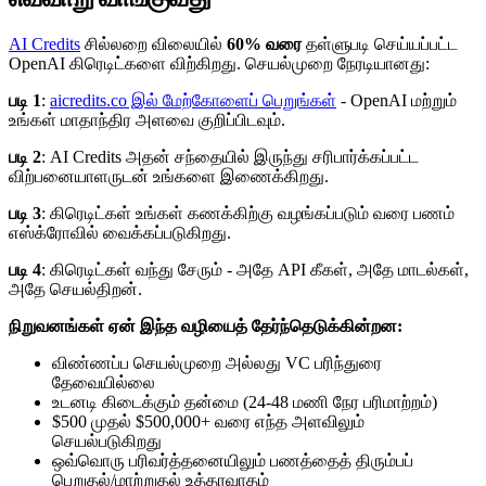
AI Credits
சில்லறை விலையில்
60% வரை
தள்ளுபடி செய்யப்பட்ட
OpenAI கிரெடிட்களை விற்கிறது. செயல்முறை நேரடியானது:
படி 1
:
aicredits.co இல் மேற்கோளைப் பெறுங்கள்
- OpenAI மற்றும்
உங்கள் மாதாந்திர அளவை குறிப்பிடவும்.
படி 2
: AI Credits அதன் சந்தையில் இருந்து சரிபார்க்கப்பட்ட
விற்பனையாளருடன் உங்களை இணைக்கிறது.
படி 3
: கிரெடிட்கள் உங்கள் கணக்கிற்கு வழங்கப்படும் வரை பணம்
எஸ்க்ரோவில் வைக்கப்படுகிறது.
படி 4
: கிரெடிட்கள் வந்து சேரும் - அதே API கீகள், அதே மாடல்கள்,
அதே செயல்திறன்.
நிறுவனங்கள் ஏன் இந்த வழியைத் தேர்ந்தெடுக்கின்றன:
விண்ணப்ப செயல்முறை அல்லது VC பரிந்துரை
தேவையில்லை
உடனடி கிடைக்கும் தன்மை (24-48 மணி நேர பரிமாற்றம்)
$500 முதல் $500,000+ வரை எந்த அளவிலும்
செயல்படுகிறது
ஒவ்வொரு பரிவர்த்தனையிலும் பணத்தைத் திரும்பப்
பெறுதல்/மாற்றுதல் உத்தரவாதம்