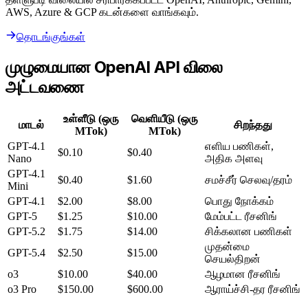
AWS, Azure & GCP கடன்களை வாங்கவும்.
தொடங்குங்கள்
முழுமையான OpenAI API விலை
அட்டவணை
உள்ளீடு (ஒரு
வெளியீடு (ஒரு
மாடல்
சிறந்தது
MTok)
MTok)
GPT-4.1
எளிய பணிகள்,
$0.10
$0.40
Nano
அதிக அளவு
GPT-4.1
$0.40
$1.60
சமச்சீர் செலவு/தரம்
Mini
GPT-4.1
$2.00
$8.00
பொது நோக்கம்
GPT-5
$1.25
$10.00
மேம்பட்ட ரீசனிங்
GPT-5.2
$1.75
$14.00
சிக்கலான பணிகள்
முதன்மை
GPT-5.4
$2.50
$15.00
செயல்திறன்
o3
$10.00
$40.00
ஆழமான ரீசனிங்
o3 Pro
$150.00
$600.00
ஆராய்ச்சி-தர ரீசனிங்