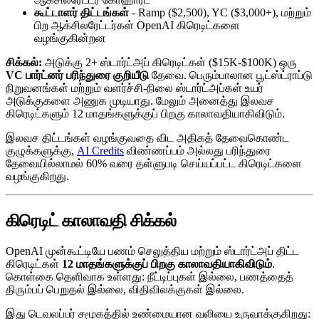
கூட்டாளர் திட்டங்கள்
- Ramp ($2,500), YC ($3,000+), மற்றும்
பிற ஆக்சிலரேட்டர்கள் OpenAI கிரெடிட்களை
வழங்குகின்றன
சிக்கல்:
அடுக்கு 2+ ஸ்டார்ட்அப் கிரெடிட்கள் ($15K-$100K) ஒரு
VC பார்ட்னர் பரிந்துரை குறியீடு
தேவை. பெரும்பாலான பூட்ஸ்ட்ராப்டு
நிறுவனங்கள் மற்றும் வளர்ச்சி-நிலை ஸ்டார்ட்அப்கள் உயர்
அடுக்குகளை அணுக முடியாது. மேலும் அனைத்து இலவச
கிரெடிட்களும் 12 மாதங்களுக்குப் பிறகு காலாவதியாகிவிடும்.
இலவச திட்டங்கள் வழங்குவதை விட அதிகத் தேவைகொண்ட
குழுக்களுக்கு,
AI Credits
விண்ணப்பம் அல்லது பரிந்துரை
தேவையில்லாமல் 60% வரை தள்ளுபடி செய்யப்பட்ட கிரெடிட்களை
வழங்குகிறது.
கிரெடிட் காலாவதி சிக்கல்
OpenAI முன்கூட்டியே பணம் செலுத்திய மற்றும் ஸ்டார்ட்அப் திட்ட
கிரெடிட்கள்
12 மாதங்களுக்குப் பிறகு காலாவதியாகிவிடும்
.
கொள்கை தெளிவாக உள்ளது: நீட்டிப்புகள் இல்லை, பணத்தைத்
திரும்பப் பெறுதல் இல்லை, விதிவிலக்குகள் இல்லை.
இது டெவலப்பர் சமூகத்தில் உண்மையான வலியை உருவாக்குகிறது: