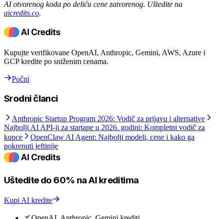
AI otvorenog koda po deliću cene zatvorenog. Uštedite na
aicredits.co
.
Kupujte verifikovane OpenAI, Anthropic, Gemini, AWS, Azure i
GCP kredite po sniženim cenama.
Počni
Srodni članci
Anthropic Startup Program 2026: Vodič za prijavu i alternative
Najbolji AI API-ji za startape u 2026. godini: Kompletni vodič za
kupce
OpenClaw AI Agent: Najbolji modeli, cene i kako ga
pokrenuti jeftinije
Uštedite do 60% na AI kreditima
Kupi AI kredite
OpenAI, Anthropic, Gemini krediti