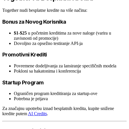
Together nudi besplatne kredite na više načina:
Bonus za Novog Korisnika
$1-$25
u početnim kreditima za nove naloge (varira u
zavisnosti od promocije)
Dovoljno za opsežno testiranje API-ja
Promotivni Krediti
Povremene dodeljivanja za lansiranje specifičnih modela
Pokloni sa hakatonima i konferencija
Startup Program
Ograničen program kreditiranja za startup-ove
Potrebna je prijava
Za značajnu upotrebu iznad besplatnih kredita, kupite snižene
kredite putem
AI Credits
.