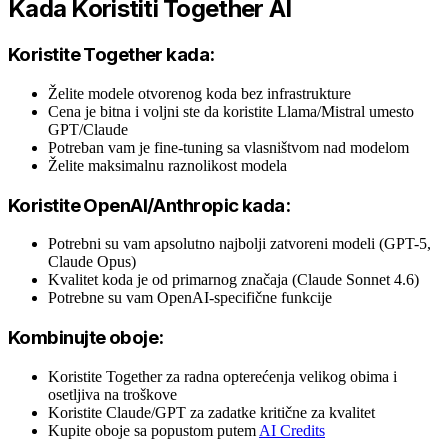
Kada Koristiti Together AI
Koristite Together kada:
Želite modele otvorenog koda bez infrastrukture
Cena je bitna i voljni ste da koristite Llama/Mistral umesto
GPT/Claude
Potreban vam je fine-tuning sa vlasništvom nad modelom
Želite maksimalnu raznolikost modela
Koristite OpenAI/Anthropic kada:
Potrebni su vam apsolutno najbolji zatvoreni modeli (GPT-5,
Claude Opus)
Kvalitet koda je od primarnog značaja (Claude Sonnet 4.6)
Potrebne su vam OpenAI-specifične funkcije
Kombinujte oboje:
Koristite Together za radna opterećenja velikog obima i
osetljiva na troškove
Koristite Claude/GPT za zadatke kritične za kvalitet
Kupite oboje sa popustom putem
AI Credits