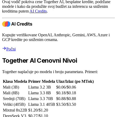
Ovaj vodič pokriva cene Together AI, besplatne kredite, podržane
modele i kako da produžite svoj budžet za inferencu sa sniženim
kreditima putem
AI Credits
.
Kupujte verifikovane OpenAI, Anthropic, Gemini, AWS, Azure i
GCP kredite po sniženim cenama.
Počni
Together AI Cenovni Nivoi
Together naplaćuje po modelu i broju parametara. Primeri:
Klasa Modela
Primer Modela
Ulaz/Izlaz (po MTok)
Mali (3B)
Llama 3.2 3B
$0.06/$0.06
Mali (8B)
Llama 3.3 8B
$0.18/$0.18
Srednji (70B)
Llama 3.3 70B
$0.88/$0.88
Veliki (405B)
Llama 3.1 405B
$3.50/$3.50
Mixtral 8x22B
$1.20/$1.20
DeepSeek V3
$0.27/$1.10