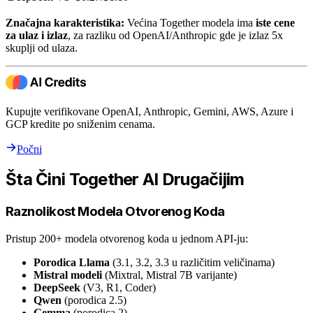
Značajna karakteristika:
Većina Together modela ima
iste cene
za ulaz i izlaz
, za razliku od OpenAI/Anthropic gde je izlaz 5x
skuplji od ulaza.
Kupujte verifikovane OpenAI, Anthropic, Gemini, AWS, Azure i
GCP kredite po sniženim cenama.
Počni
Šta Čini Together AI Drugačijim
Raznolikost Modela Otvorenog Koda
Pristup 200+ modela otvorenog koda u jednom API-ju:
Porodica Llama
(3.1, 3.2, 3.3 u različitim veličinama)
Mistral modeli
(Mixtral, Mistral 7B varijante)
DeepSeek
(V3, R1, Coder)
Qwen
(porodica 2.5)
Gemma
(porodica 2)