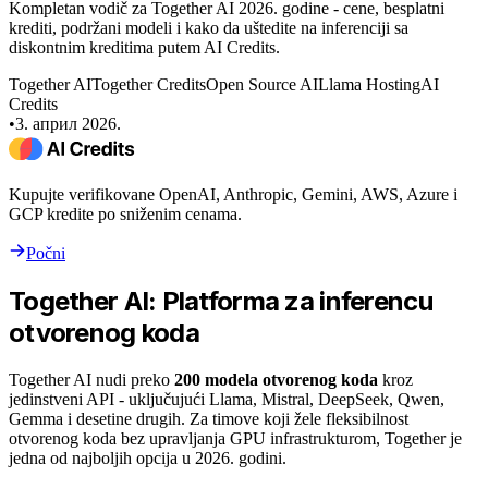
Kompletan vodič za Together AI 2026. godine - cene, besplatni
krediti, podržani modeli i kako da uštedite na inferenciji sa
diskontnim kreditima putem AI Credits.
Together AI
Together Credits
Open Source AI
Llama Hosting
AI
Credits
•
3. април 2026.
Kupujte verifikovane OpenAI, Anthropic, Gemini, AWS, Azure i
GCP kredite po sniženim cenama.
Počni
Together AI: Platforma za inferencu
otvorenog koda
Together AI nudi preko
200 modela otvorenog koda
kroz
jedinstveni API - uključujući Llama, Mistral, DeepSeek, Qwen,
Gemma i desetine drugih. Za timove koji žele fleksibilnost
otvorenog koda bez upravljanja GPU infrastrukturom, Together je
jedna od najboljih opcija u 2026. godini.