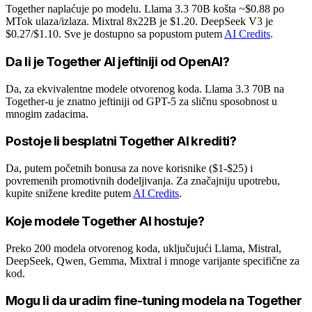
Together naplaćuje po modelu. Llama 3.3 70B košta ~$0.88 po
MTok ulaza/izlaza. Mixtral 8x22B je $1.20. DeepSeek V3 je
$0.27/$1.10. Sve je dostupno sa popustom putem
AI Credits
.
Da li je Together AI jeftiniji od OpenAI?
Da, za ekvivalentne modele otvorenog koda. Llama 3.3 70B na
Together-u je znatno jeftiniji od GPT-5 za sličnu sposobnost u
mnogim zadacima.
Postoje li besplatni Together AI krediti?
Da, putem početnih bonusa za nove korisnike ($1-$25) i
povremenih promotivnih dodeljivanja. Za značajniju upotrebu,
kupite snižene kredite putem
AI Credits
.
Koje modele Together AI hostuje?
Preko 200 modela otvorenog koda, uključujući Llama, Mistral,
DeepSeek, Qwen, Gemma, Mixtral i mnoge varijante specifične za
kod.
Mogu li da uradim fine-tuning modela na Together