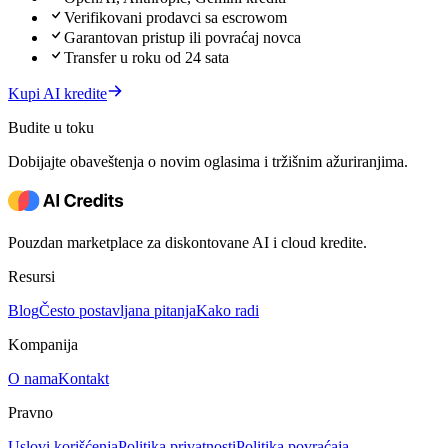
Verifikovani prodavci sa escrowom
Garantovan pristup ili povraćaj novca
Transfer u roku od 24 sata
Kupi AI kredite
Budite u toku
Dobijajte obaveštenja o novim oglasima i tržišnim ažuriranjima.
Pouzdan marketplace za diskontovane AI i cloud kredite.
Resursi
Blog
Često postavljana pitanja
Kako radi
Kompanija
O nama
Kontakt
Pravno
Uslovi korišćenja
Politika privatnosti
Politika povraćaja