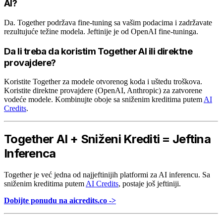
AI?
Da. Together podržava fine-tuning sa vašim podacima i zadržavate
rezultujuće težine modela. Jeftinije je od OpenAI fine-tuninga.
Da li treba da koristim Together AI ili direktne
provajdere?
Koristite Together za modele otvorenog koda i uštedu troškova.
Koristite direktne provajdere (OpenAI, Anthropic) za zatvorene
vodeće modele. Kombinujte oboje sa sniženim kreditima putem
AI
Credits
.
Together AI + Sniženi Krediti = Jeftina
Inferenca
Together je već jedna od najjeftinijih platformi za AI inferencu. Sa
sniženim kreditima putem
AI Credits
, postaje još jeftiniji.
Dobijte ponudu na aicredits.co ->