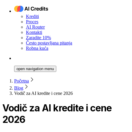
Krediti
Proces
AI Router
Kontakti
Zaradite 10%
Često postavljana pitanja
Robna kuća
open navigation menu
Početna
Blog
Vodič za AI kredite i cene 2026
Vodič za AI kredite i cene
2026