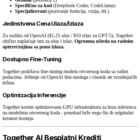
Specifično za kod
(DeepSeek Coder, CodeLlama)
Specijalizovani
(pozivanje funkcija, vizija, itd.)
Jedinstvena Cena Ulaza/Izlaza
Za razliku od OpenAI ($1.25 ulaz / $10 izlaz za GPT-5), Together
obično naplaćuje isto za ulaz i izlaz.
Ogromna ušteda na radnim
opterećenjima sa puno izlaza
.
Dostupno Fine-Tuning
Together podržava fine-tuning modela otvorenog koda sa vašim
podacima. Jeftinije od OpenAI fine-tuninga i vlasnik ste rezultujućih
težina.
Optimizacija Inferencije
Together koristi optimizovanu GPU infrastrukturu za brzu inferencu
na modelima otvorenog koda - ponekad brže nego što ih originalni
kreatori hostuju.
Together AI Besplatni Krediti