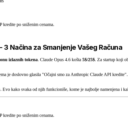
ts
 kredite po sniženim cenama.
 - 3 Načina za Smanjenje Vašeg Računa
ionu izlaznih tokena
. Claude Opus 4.6 košta
5$/25$
. Za startup koji
ema je doslovno glasila "Očajni smo za Anthropic Claude API kredite".
de. Evo kako svaka od njih funkcioniše, kome je najbolje namenjena i k
 kredite po sniženim cenama.