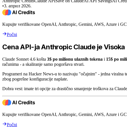
Anthropic Credits
Claude API
Save on Claude
AI API Savings
AI Credi
•
3. април 2026.
Kupujte verifikovane OpenAI, Anthropic, Gemini, AWS, Azure i GCP
Počni
Cena API-ja Anthropic Claude je Visoka
Claude Sonnet 4.6 košta
3$ po milionu ulaznih tokena
i
15$ po mil
računima - a skaliranje samo pogoršava stvari.
Programeri na Hacker News-u to nazivaju "očajnim" - jedna viralna t
zbog pogrešne konfiguracije naplate.
Dobra vest: imate tri opcije za drastično smanjenje troškova za Clau
Kupujte verifikovane OpenAI, Anthropic, Gemini, AWS, Azure i GCP
Počni