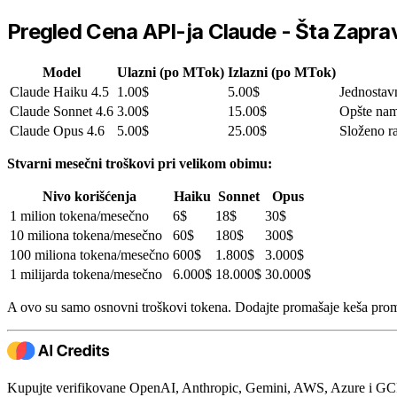
Pregled Cena API-ja Claude - Šta Zapra
Model
Ulazni (po MTok)
Izlazni (po MTok)
Claude Haiku 4.5
1.00$
5.00$
Jednostavn
Claude Sonnet 4.6
3.00$
15.00$
Opšte nam
Claude Opus 4.6
5.00$
25.00$
Složeno ra
Stvarni mesečni troškovi pri velikom obimu:
Nivo korišćenja
Haiku
Sonnet
Opus
1 milion tokena/mesečno
6$
18$
30$
10 miliona tokena/mesečno
60$
180$
300$
100 miliona tokena/mesečno
600$
1.800$
3.000$
1 milijarda tokena/mesečno
6.000$
18.000$
30.000$
A ovo su samo osnovni troškovi tokena. Dodajte promašaje keša prompt
Kupujte verifikovane OpenAI, Anthropic, Gemini, AWS, Azure i GCP