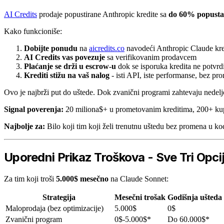
AI Credits
prodaje popustirane Anthropic kredite sa
do 60% popusta
Kako funkcioniše:
Dobijte ponudu
na
aicredits.co
navodeći Anthropic Claude kre
AI Credits vas povezuje
sa verifikovanim prodavcem
Plaćanje se drži u escrow-u
dok se isporuka kredita ne potvrd
Krediti stižu na vaš nalog
- isti API, iste performanse, bez p
Ovo je najbrži put do uštede. Dok zvanični programi zahtevaju nedelje 
Signal poverenja:
20 miliona$+ u prometovanim kreditima, 200+ kup
Najbolje za:
Bilo koji tim koji želi trenutnu uštedu bez promena u ko
Uporedni Prikaz Troškova - Sve Tri Opc
Za tim koji troši
5.000$ mesečno
na Claude Sonnet:
Strategija
Mesečni trošak
Godišnja ušteda
Maloprodaja (bez optimizacije)
5.000$
0$
Zvanični program
0$-5.000$*
Do 60.000$*