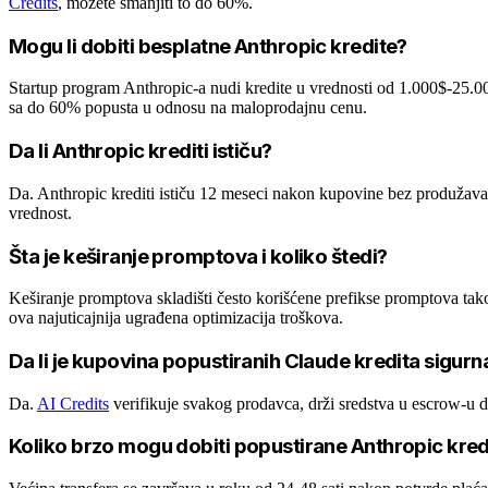
Credits
, možete smanjiti to do 60%.
Mogu li dobiti besplatne Anthropic kredite?
Startup program Anthropic-a nudi kredite u vrednosti od 1.000$-25.000
sa do 60% popusta u odnosu na maloprodajnu cenu.
Da li Anthropic krediti ističu?
Da. Anthropic krediti ističu 12 meseci nakon kupovine bez produžavan
vrednost.
Šta je keširanje promptova i koliko štedi?
Keširanje promptova skladišti često korišćene prefikse promptova ta
ova najuticajnija ugrađena optimizacija troškova.
Da li je kupovina popustiranih Claude kredita sigurn
Da.
AI Credits
verifikuje svakog prodavca, drži sredstva u escrow-u 
Koliko brzo mogu dobiti popustirane Anthropic kred