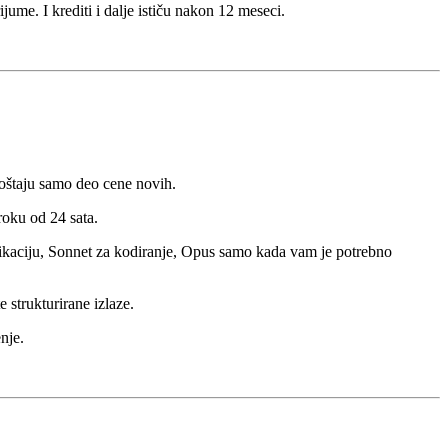
ume. I krediti i dalje ističu nakon 12 meseci.
koštaju samo deo cene novih.
roku od 24 sata.
ifikaciju, Sonnet za kodiranje, Opus samo kada vam je potrebno
 strukturirane izlaze.
nje.