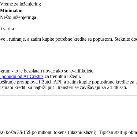
Vreme za inženjering
Minimalan
Nešto inženjeringa
 varira.
e i rutiranje, a zatim kupite potrebne kredite sa popustom. Steknite do
gram - to je besplatan novac ako se kvalifikujete.
e ponudu od AI Credits
za trenutnu uštedu.
eširanje promptova i Batch API, a zatim kupite popustirane kredite za p
tirani krediti su najbrži put - transferi se završavaju za 24-48 sati.
.6 košta 3$/15$ po milionu tokena (ulazni/izlazni). Tipičan startup o