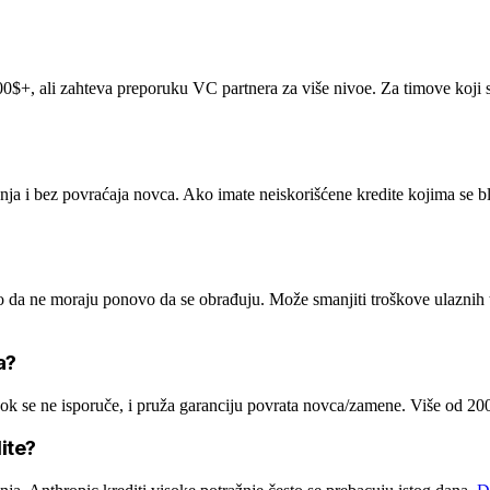
$+, ali zahteva preporuku VC partnera za više nivoe. Za timove koji se 
ja i bez povraćaja novca. Ako imate neiskorišćene kredite kojima se bl
ko da ne moraju ponovo da se obrađuju. Može smanjiti troškove ulazni
a?
dok se ne isporuče, i pruža garanciju povrata novca/zamene. Više od 2
ite?