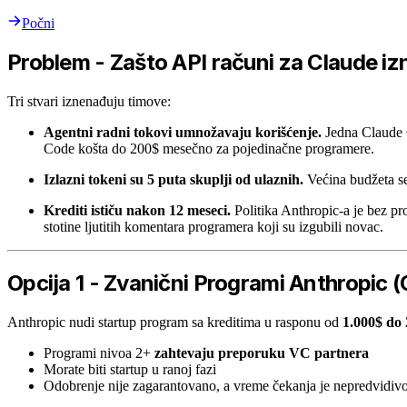
Počni
Problem - Zašto API računi za Claude i
Tri stvari iznenađuju timove:
Agentni radni tokovi umnožavaju korišćenje.
Jedna Claude C
Code košta do 200$ mesečno za pojedinačne programere.
Izlazni tokeni su 5 puta skuplji od ulaznih.
Većina budžeta se
Krediti ističu nakon 12 meseci.
Politika Anthropic-a je bez p
stotine ljutitih komentara programera koji su izgubili novac.
Opcija 1 - Zvanični Programi Anthropic 
Anthropic nudi startup program sa kreditima u rasponu od
1.000$ do
Programi nivoa 2+
zahtevaju preporuku VC partnera
Morate biti startup u ranoj fazi
Odobrenje nije zagarantovano, a vreme čekanja je nepredvidiv