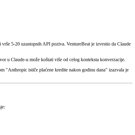
i vrše 5-20 uzastopnih API poziva. VentureBeat je izvestio da Claude
vor u Claude-u može koštati više od celog konteksta konverzacije.
 "Anthropic ističe plaćene kredite nakon godinu dana" izazvala je
je: