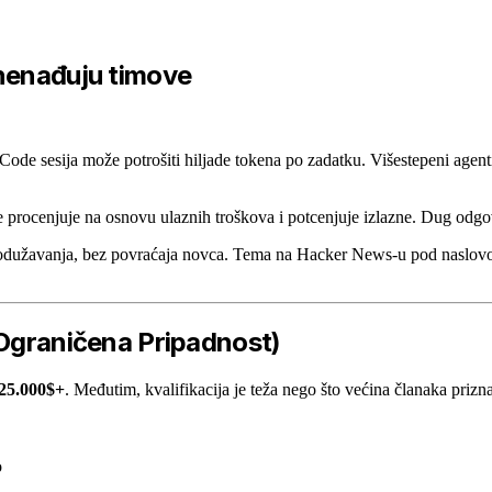
znenađuju timove
ode sesija može potrošiti hiljade tokena po zadatku. Višestepeni agent
 procenjuje na osnovu ulaznih troškova i potcenjuje izlazne. Dug odgo
rodužavanja, bez povraćaja novca. Tema na Hacker News-u pod naslovom
(Ograničena Pripadnost)
 25.000$+
. Međutim, kvalifikacija je teža nego što većina članaka prizna
o