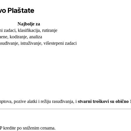
vo Plaštate
Najbolje za
i zadaci, klasifikacija, rutiranje
ene, kodiranje, analiza
suđivanje, istraživanje, višestepeni zadaci
ova, pozive alatki i režiju rasuđivanja, i
stvarni troškovi su obično 
 kredite po sniženim cenama.