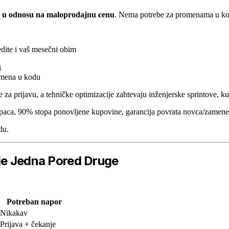
 u odnosu na maloprodajnu cenu
. Nema potrebe za promenama u kod
dite i vaš mesečni obim
i
romena u kodu
za prijavu, a tehničke optimizacije zahtevaju inženjerske sprintove, ku
aca, 90% stopa ponovljene kupovine, garancija povrata novca/zamene
du.
ije Jedna Pored Druge
Potreban napor
Nikakav
Prijava + čekanje