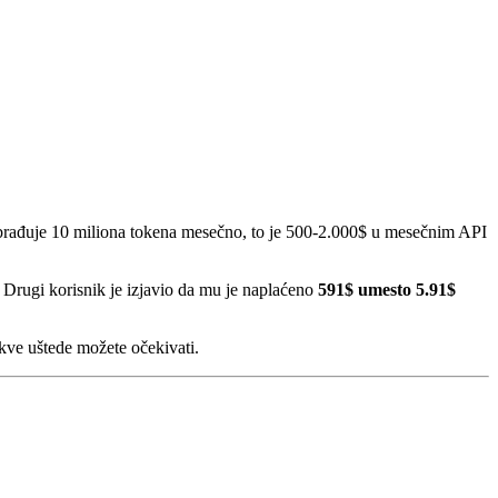
 obrađuje 10 miliona tokena mesečno, to je 500-2.000$ u mesečnim API
 Drugi korisnik je izjavio da mu je naplaćeno
591$ umesto 5.91$
akve uštede možete očekivati.