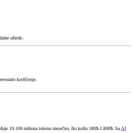
datne uštede.
reostalo korišćenje.
brađuje 10-100 miliona tokena mesečno, što košta 180$-1.800$. Sa
AI