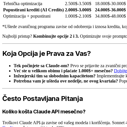
Tehnička optimizacija
2.500$-3.500$
18.000$-30.000$
Popustirani krediti (AI Credits)
2.000$-3.000$
24.000$-36.000$
Optimizacija + popustirani
1.000$-2.100$
34.800$-48.000$
*Uštede zvaničnog programa zavise od odobrenja i iznosa kredita, koji
Najbolji pristup?
Kombinujte opcije 2 i 3.
Optimizujte svoje promptov
Koja Opcija je Prava za Vas?
Tek počinjete sa Claude-om?
Prvo se prijavite za zvanični pro
Već ste u velikom obimu i plaćate 1.000$+ mesečno?
Dobijt
Inženjerski tim sa slobodnim kapacitetom?
Implementirajte k
Potrebna vam je ušteda ove nedelje, ne ovog kvartala?
Popus
Često Postavljana Pitanja
Koliko košta Claude API mesečno?
Troškovi Claude API-ja zavise od vašeg modela i korišćenja. Sonnet 4