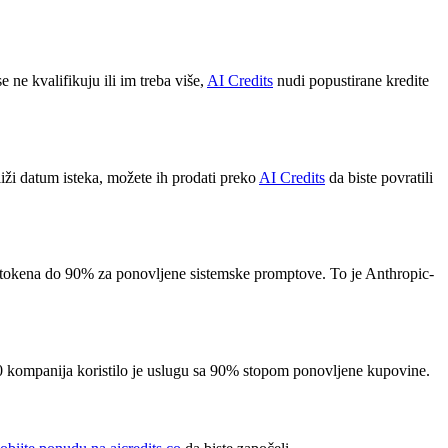
ne kvalifikuju ili im treba više,
AI Credits
nudi popustirane kredite
iži datum isteka, možete ih prodati preko
AI Credits
da biste povratili
h tokena do 90% za ponovljene sistemske promptove. To je Anthropic-
00 kompanija koristilo je uslugu sa 90% stopom ponovljene kupovine.