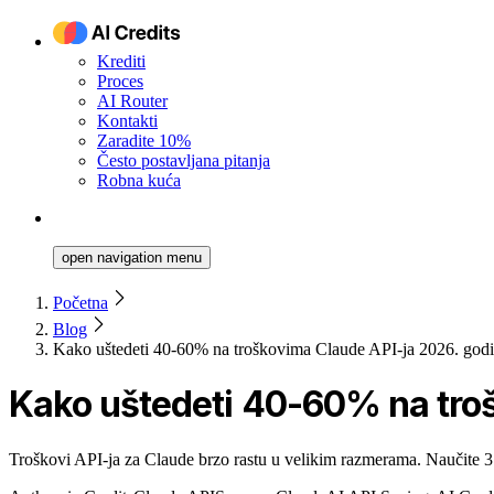
Krediti
Proces
AI Router
Kontakti
Zaradite 10%
Često postavljana pitanja
Robna kuća
open navigation menu
Početna
Blog
Kako uštedeti 40-60% na troškovima Claude API-ja 2026. god
Kako uštedeti 40-60% na tro
Troškovi API-ja za Claude brzo rastu u velikim razmerama. Naučite 3 