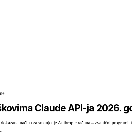
ine
škovima Claude API-ja 2026. g
dokazana načina za smanjenje Anthropic računa – zvanični programi, teh