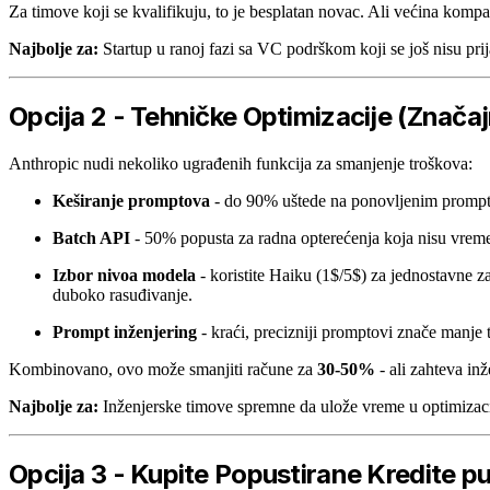
Za timove koji se kvalifikuju, to je besplatan novac. Ali većina kompa
Najbolje za:
Startup u ranoj fazi sa VC podrškom koji se još nisu prija
Opcija 2 - Tehničke Optimizacije (Značaj
Anthropic nudi nekoliko ugrađenih funkcija za smanjenje troškova:
Keširanje promptova
- do 90% uštede na ponovljenim promptov
Batch API
- 50% popusta za radna opterećenja koja nisu vremensk
Izbor nivoa modela
- koristite Haiku (1$/5$) za jednostavne z
duboko rasuđivanje.
Prompt inženjering
- kraći, precizniji promptovi znače manje t
Kombinovano, ovo može smanjiti račune za
30-50%
- ali zahteva in
Najbolje za:
Inženjerske timove spremne da ulože vreme u optimizaci
Opcija 3 - Kupite Popustirane Kredite p