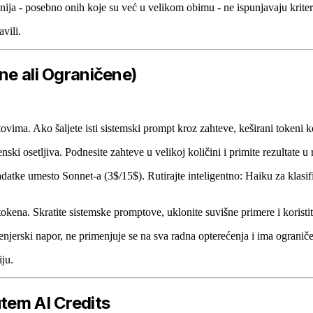
nija - posebno onih koje su već u velikom obimu - ne ispunjavaju kriterij
vili.
ne ali Ograničene)
ima. Ako šaljete isti sistemski prompt kroz zahteve, keširani tokeni 
i osetljiva. Podnesite zahteve u velikoj količini i primite rezultate u 
adatke umesto Sonnet-a (3$/15$). Rutirajte inteligentno: Haiku za klas
okena. Skratite sistemske promptove, uklonite suvišne primere i koristite
ženjerski napor, ne primenjuje se na sva radna opterećenja i ima ograniče
ju.
utem AI Credits