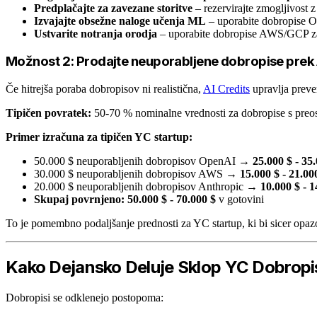
Predplačajte za zavezane storitve
– rezervirajte zmogljivost
Izvajajte obsežne naloge učenja ML
– uporabite dobropise O
Ustvarite notranja orodja
– uporabite dobropise AWS/GCP za 
Možnost 2: Prodajte neuporabljene dobropise prek 
Če hitrejša poraba dobropisov ni realistična,
AI Credits
upravlja preve
Tipičen povratek:
50-70 % nominalne vrednosti za dobropise s preo
Primer izračuna za tipičen YC startup:
50.000 $ neuporabljenih dobropisov OpenAI →
25.000 $ - 35
30.000 $ neuporabljenih dobropisov AWS →
15.000 $ - 21.0
20.000 $ neuporabljenih dobropisov Anthropic →
10.000 $ - 
Skupaj povrnjeno: 50.000 $ - 70.000 $
v gotovini
To je pomembno podaljšanje prednosti za YC startup, ki bi sicer opaz
Kako Dejansko Deluje Sklop YC Dobrop
Dobropisi se odklenejo postopoma: