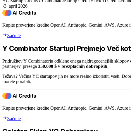
YC Startup Credits
Y Combinator
Startup Credit Stack
AI Credits
Found
•
3. april 2026
Kupite preverjene kredite OpenAI, Anthropic, Gemini, AWS, Azure 
Začnite
Y Combinator Startupi Prejmejo Več kot
Pridružitev Y Combinatorju odklene enega najdragocenejših sklopov 
partnerjev, presega
350.000 $ v brezplačnih dobropisih
.
Težava? Večina YC startupov jih ne more realno izkoristiti vseh. Dobrop
morete porabiti.
Kupite preverjene kredite OpenAI, Anthropic, Gemini, AWS, Azure 
Začnite