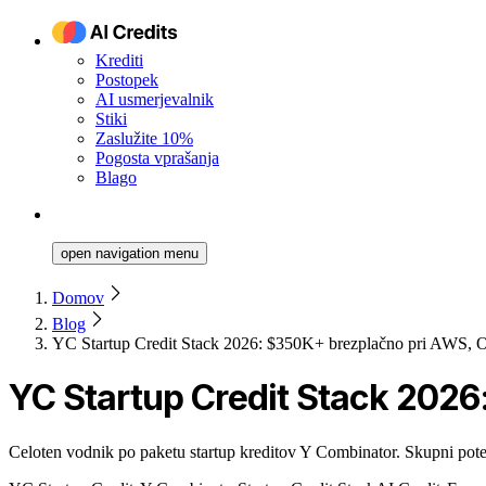
Krediti
Postopek
AI usmerjevalnik
Stiki
Zaslužite 10%
Pogosta vprašanja
Blago
open navigation menu
Domov
Blog
YC Startup Credit Stack 2026: $350K+ brezplačno pri AWS, 
YC Startup Credit Stack 2026
Celoten vodnik po paketu startup kreditov Y Combinator. Skupni pot