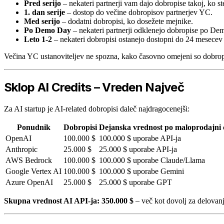
Pred serijo
– nekateri partnerji vam dajo dobropise takoj, ko ste
1. dan serije
– dostop do večine dobropisov partnerjev YC.
Med serijo
– dodatni dobropisi, ko dosežete mejnike.
Po Demo Day
– nekateri partnerji odklenejo dobropise po De
Leto 1-2
– nekateri dobropisi ostanejo dostopni do 24 mesecev p
Večina YC ustanoviteljev ne spozna, kako časovno omejeni so dobropis
Sklop AI Credits – Vreden Največ
Za AI startup je AI-related dobropisi daleč najdragocenejši:
Ponudnik
Dobropisi
Dejanska vrednost po maloprodajni 
OpenAI
100.000 $
100.000 $ uporabe API-ja
Anthropic
25.000 $
25.000 $ uporabe API-ja
AWS Bedrock
100.000 $
100.000 $ uporabe Claude/Llama
Google Vertex AI
100.000 $
100.000 $ uporabe Gemini
Azure OpenAI
25.000 $
25.000 $ uporabe GPT
Skupna vrednost AI API-ja: 350.000 $
– več kot dovolj za delovanj