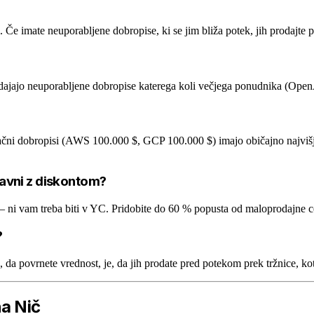
Če imate neuporabljene dobropise, ki se jim bliža potek, jih prodajte 
prodajajo neuporabljene dobropise katerega koli večjega ponudnika (O
čni dobropisi (AWS 100.000 $, GCP 100.000 $) imajo običajno najvišj
 ravni z diskontom?
u – ni vam treba biti v YC. Pridobite do 60 % popusta od maloprodajne
?
, da povrnete vrednost, je, da jih prodate pred potekom prek tržnice, ko
na Nič