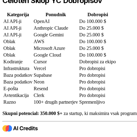
Celoten Sklop YC Dobropisov
Kategorija
Ponudnik
Dobropisi
AI API-ji
OpenAI
Do 100.000 $
AI API-ji
Anthropic Claude
Do 25.000 $
AI API-ji
Google Gemini
Do 25.000 $
Oblak
AWS
Do 100.000 $
Oblak
Microsoft Azure
Do 25.000 $
Oblak
Google Cloud
Do 100.000 $
Kodiranje
Cursor
Dobropisi za ekipo
Infrastruktura
Vercel
Pro dobropisi
Baza podatkov
Supabase
Pro dobropisi
Baza podatkov
Neon
Pro dobropisi
E-pošta
Resend
Pro dobropisi
Avtentikacija
Clerk
Pro dobropisi
Razno
100+ drugih partnerjev
Spremenljivo
Skupni potencial: 350.000 $+
za startup, ki maksimira vsak program