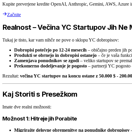
Kupite preverjene kredite OpenAI, Anthropic, Gemini, AWS, Azure 
Začnite
Realnost – Večina YC Startupov Jih Ne M
Tukaj je tisto, kar vam nihče ne pove o sklopu YC dobropisov:
Dobropisi potečejo po 12-24 mesecih
– običajno preden jih pot
Produkti se obrnejo in dobropisi ostanejo
– če je vaša funkc
Zamenjava ponudnikov se zgodi
– veliko startupov se prema
Prekomerno dodeljevanje je pogosto
– partnerji YC pogosto 
Rezultat:
večina YC startupov na koncu ostane z 50.000 $ - 200.0
Kaj Storiti s Presežkom
Imate dve realni možnosti:
Možnost 1: Hitreje jih Porabite
Migrirajte delovne obremenitve na ponudnike dobropisov
–