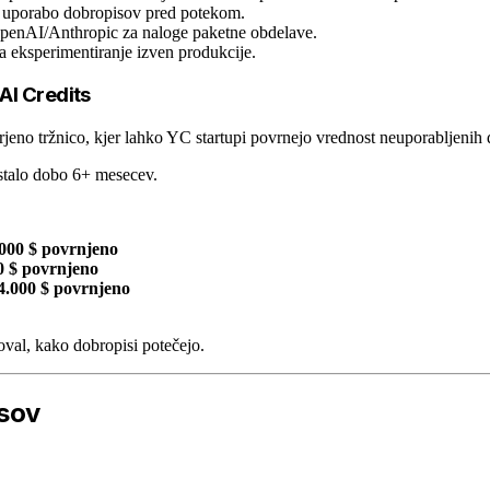
 z uporabo dobropisov pred potekom.
penAI/Anthropic za naloge paketne obdelave.
eksperimentiranje izven produkcije.
AI Credits
rjeno tržnico, kjer lahko YC startupi povrnejo vrednost neuporabljenih
stalo dobo 6+ mesecev.
.000 $ povrnjeno
00 $ povrnjeno
14.000 $ povrnjeno
oval, kako dobropisi potečejo.
isov