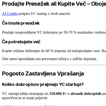
Prodajte Presežek ali Kupite Več – Oboje
AI Credits
podpira YC startup v dveh smereh:
Če imate presežek
Prodajte neuporabljene YC dobropise po 50-70 % nominalne vrednosti, 
Če potrebujete več
Kupite znižane dobropise do 60 % popusta od maloprodajne cene. Razš
Obe smeri uporabljata isto preverjeno tržnico z zaščito depozita.
Pogosto Zastavljena Vprašanja
Koliko dobropisov prejmejo YC startupi?
YC startupi lahko dostopajo do
350.000 $+ v zbranih dobropisih
pre
upravičeni in se nanje prijavite.