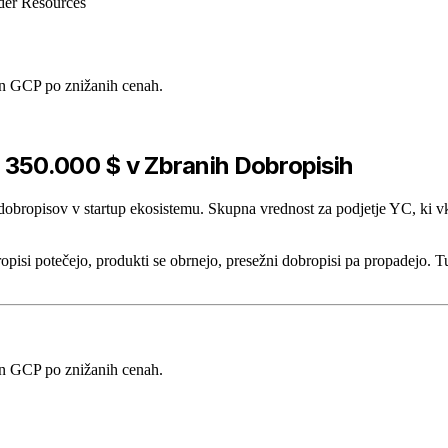
er Resources
in GCP po znižanih cenah.
 350.000 $ v Zbranih Dobropisih
dobropisov v startup ekosistemu. Skupna vrednost za podjetje YC, ki 
isi potečejo, produkti se obrnejo, presežni dobropisi pa propadejo. Tuka
in GCP po znižanih cenah.