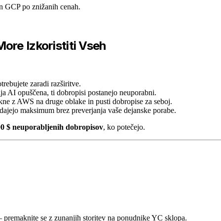
in GCP po znižanih cenah.
ore Izkoristiti Vseh
rebujete zaradi razširitve.
ija AI opuščena, ti dobropisi postanejo neuporabni.
kne z AWS na druge oblake in pusti dobropise za seboj.
dajejo maksimum brez preverjanja vaše dejanske porabe.
00 $ neuporabljenih dobropisov
, ko potečejo.
 premaknite se z zunanjih storitev na ponudnike YC sklopa.