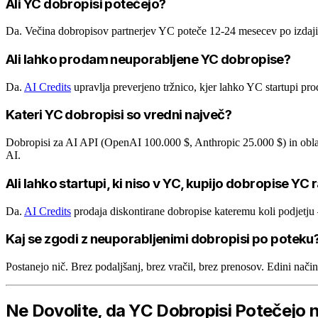
Ali YC dobropisi potečejo?
Da. Večina dobropisov partnerjev YC poteče 12-24 mesecev po izdaji. 
Ali lahko prodam neuporabljene YC dobropise?
Da.
AI Credits
upravlja preverjeno tržnico, kjer lahko YC startupi 
Kateri YC dobropisi so vredni največ?
Dobropisi za AI API (OpenAI 100.000 $, Anthropic 25.000 $) in obla
AI.
Ali lahko startupi, ki niso v YC, kupijo dobropise YC
Da.
AI Credits
prodaja diskontirane dobropise kateremu koli podjetj
Kaj se zgodi z neuporabljenimi dobropisi po poteku
Postanejo nič. Brez podaljšanj, brez vračil, brez prenosov. Edini način
Ne Dovolite, da YC Dobropisi Potečejo 