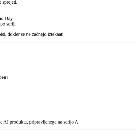
 sprejeti.
mo Day.
o seriji.
i, dokler se ne začnejo iztekaati.
ceni
e AI produkta, pripravljenega na serijo A.