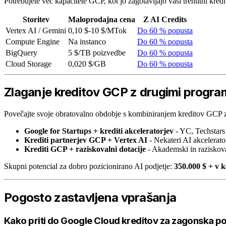
Potrebujete več kapacitete GCP, kot jo zagotavljajo vaši trenutni kredi
Storitev
Maloprodajna cena
Z AI Credits
Vertex AI / Gemini
0,10 $-10 $/MTok
Do 60 % popusta
Compute Engine
Na instanco
Do 60 % popusta
BigQuery
5 $/TB poizvedbe
Do 60 % popusta
Cloud Storage
0,020 $/GB
Do 60 % popusta
Zlaganje kreditov GCP z drugimi progra
Povečajte svoje obratovalno obdobje s kombiniranjem kreditov GCP z
Google for Startups + krediti akceleratorjev
- YC, Techstars
Krediti partnerjev GCP + Vertex AI
- Nekateri AI akcelerato
Krediti GCP + raziskovalni dotacije
- Akademski in raziskov
Skupni potencial za dobro pozicionirano AI podjetje:
350.000 $ + v 
Pogosto zastavljena vprašanja
Kako priti do Google Cloud kreditov za zagonska po