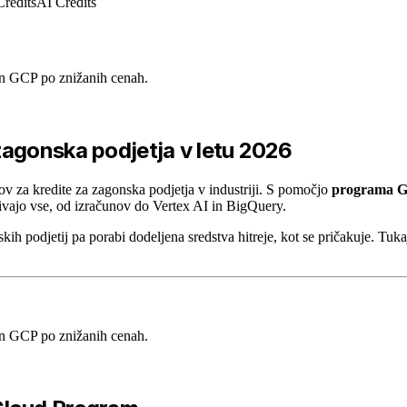
redits
AI Credits
in GCP po znižanih cenah.
zagonska podjetja v letu 2026
 za kredite za zagonska podjetja v industriji. S pomočjo
programa Go
rivajo vse, od izračunov do Vertex AI in BigQuery.
kih podjetij pa porabi dodeljena sredstva hitreje, kot se pričakuje. Tuka
in GCP po znižanih cenah.