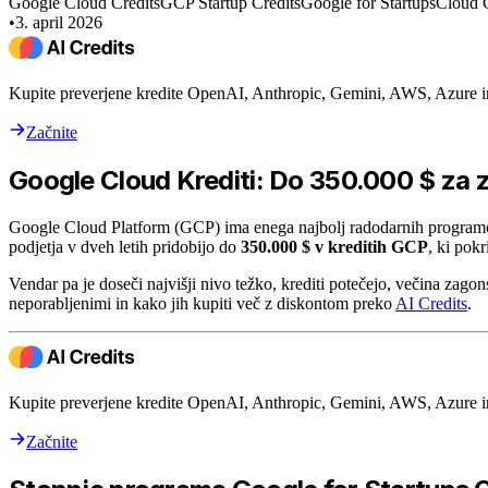
Google Cloud Credits
GCP Startup Credits
Google for Startups
Cloud C
•
3. april 2026
Kupite preverjene kredite OpenAI, Anthropic, Gemini, AWS, Azure 
Začnite
Google Cloud Krediti: Do 350.000 $ za 
Google Cloud Platform (GCP) ima enega najbolj radodarnih programov
podjetja v dveh letih pridobijo do
350.000 $ v kreditih GCP
, ki pok
Vendar pa je doseči najvišji nivo težko, krediti potečejo, večina zagons
neporabljenimi in kako jih kupiti več z diskontom preko
AI Credits
.
Kupite preverjene kredite OpenAI, Anthropic, Gemini, AWS, Azure 
Začnite