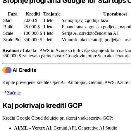
Stopnje programa Google for Startups 
Faza
Krediti
Trajanje
Uporabnost
Start
2.000 $
1 leto
Samoprijav, zgodnja faza
Build
25.000 $
1 leto
Financirana zagonska podjetja, napotit
Scale
100.000 $
1 leto
Serija A, osredotočenost na AI
Scale Plus
350.000 $
2 leti
Vrhunski akceleratorji, podjetja s pr
Realnost:
Tako kot AWS in Azure so tudi višje stopnje skrbno nadzoro
350.000 $ zahtevajo partnerstva z Googlovim omrežjem akceleratorjev
Kupite preverjene kredite OpenAI, Anthropic, Gemini, AWS, Azure 
Začnite
Kaj pokrivajo krediti GCP
Krediti Google Cloud delujejo pri skoraj vsaki storitvi GCP:
AI/ML
-
Vertex AI
, Gemini API, Generative AI Studio