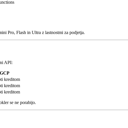
nctions
i Pro, Flash in Ultra z lastnostmi za podjetja.
ni API:
v GCP
ti kreditom
ti kreditom
ti kreditom
kler se ne porabijo.