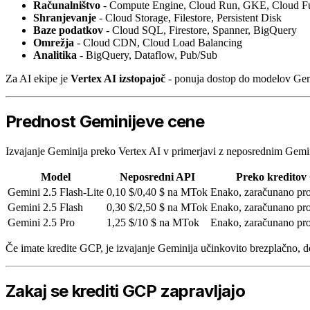
Računalništvo
- Compute Engine, Cloud Run, GKE, Cloud Fu
Shranjevanje
- Cloud Storage, Filestore, Persistent Disk
Baze podatkov
- Cloud SQL, Firestore, Spanner, BigQuery
Omrežja
- Cloud CDN, Cloud Load Balancing
Analitika
- BigQuery, Dataflow, Pub/Sub
Za AI ekipe je
Vertex AI izstopajoč
- ponuja dostop do modelov Gemin
Prednost Geminijeve cene
Izvajanje Geminija preko Vertex AI v primerjavi z neposrednim Gemi
Model
Neposredni API
Preko kredito
Gemini 2.5 Flash-Lite
0,10 $/0,40 $ na MTok
Enako, zaračunano pro
Gemini 2.5 Flash
0,30 $/2,50 $ na MTok
Enako, zaračunano pro
Gemini 2.5 Pro
1,25 $/10 $ na MTok
Enako, zaračunano pro
Če imate kredite GCP, je izvajanje Geminija učinkovito brezplačno, do
Zakaj se krediti GCP zapravljajo