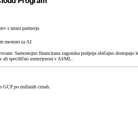
Cloud Program
ev s strani partnerja
vim mestom za AI
vane. Samostojno financirana zagonska podjetja običajno dostopajo le 
 ali specifično usmerjenost v AI/ML.
in GCP po znižanih cenah.