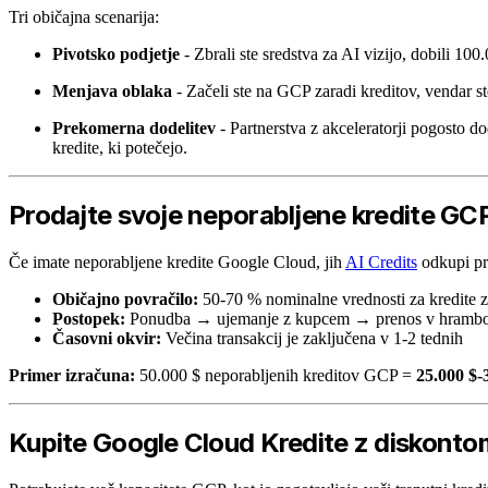
Tri običajna scenarija:
Pivotsko podjetje
- Zbrali ste sredstva za AI vizijo, dobili 10
Menjava oblaka
- Začeli ste na GCP zaradi kreditov, vendar s
Prekomerna dodelitev
- Partnerstva z akceleratorji pogosto do
kredite, ki potečejo.
Prodajte svoje neporabljene kredite GC
Če imate neporabljene kredite Google Cloud, jih
AI Credits
odkupi pr
Običajno povračilo:
50-70 % nominalne vrednosti za kredite z 
Postopek:
Ponudba → ujemanje z kupcem → prenos v hrambo
Časovni okvir:
Večina transakcij je zaključena v 1-2 tednih
Primer izračuna:
50.000 $ neporabljenih kreditov GCP =
25.000 $-
Kupite Google Cloud Kredite z diskonto