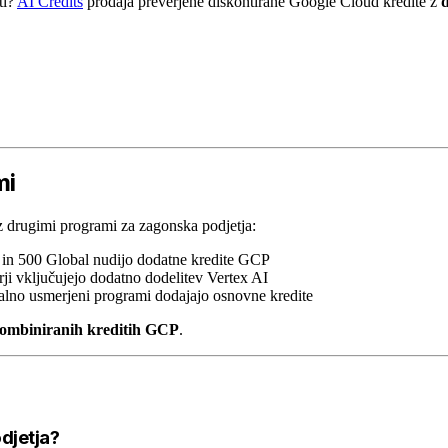
ti?
AI Credits
prodaja preverjene diskontirane Google Cloud kredite z
mi
 drugimi programi za zagonska podjetja:
 in 500 Global nudijo dodatne kredite GCP
rji vključujejo dodatno dodelitev Vertex AI
alno usmerjeni programi dodajajo osnovne kredite
kombiniranih kreditih GCP
.
djetja?