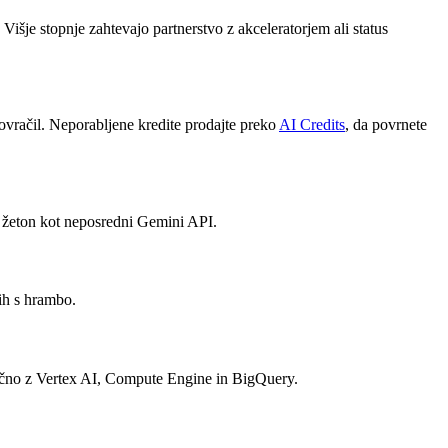
Višje stopnje zahtevajo partnerstvo z akceleratorjem ali status
ovračil. Neporabljene kredite prodajte preko
AI Credits
, da povrnete
 žeton kot neposredni Gemini API.
ih s hrambo.
jučno z Vertex AI, Compute Engine in BigQuery.