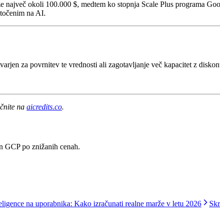
e največ okoli 100.000 $, medtem ko stopnja Scale Plus programa Goog
otočenim na AI.
tvarjen za povrnitev te vrednosti ali zagotavljanje več kapacitet z disko
ačnite na
aicredits.co
.
in GCP po znižanih cenah.
ligence na uporabnika: Kako izračunati realne marže v letu 2026
Skr