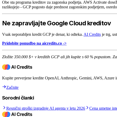
Obe sta programa kreditov za zagonska podjetja. AWS Activate dosež
razlikujejo - GCP pogosto daje prednost zagonskim podjetjem, osred
Ne zapravljajte Google Cloud kreditov
Vsak neporabljen kredit GCP je denar, ki odteka.
AI Credits
je trg, us
Pridobite ponudbo na aicredits.co ->
Zložite 350.000 $+ v kreditih GCP ali jih kupite s 60 % popustom. Z
Kupite preverjene kredite OpenAI, Anthropic, Gemini, AWS, Azure 
Začnite
Sorodni članki
Resnični stroški izgradnje AI agenta v letu 2026
Cena umetne inte