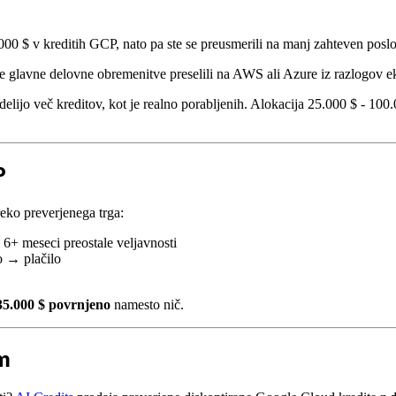
0.000 $ v kreditih GCP, nato pa ste se preusmerili na manj zahteven pos
te glavne delovne obremenitve preselili na AWS ali Azure iz razlogov e
delijo več kreditov, kot je realno porabljenih. Alokacija 25.000 $ - 100.
P
eko preverjenega trga:
6+ meseci preostale veljavnosti
 → plačilo
35.000 $ povrnjeno
namesto nič.
m