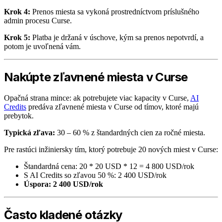
Krok 4:
Prenos miesta sa vykoná prostredníctvom príslušného
admin procesu Curse.
Krok 5:
Platba je držaná v úschove, kým sa prenos nepotvrdí, a
potom je uvoľnená vám.
Nakúpte zľavnené miesta v Curse
Opačná strana mince: ak potrebujete viac kapacity v Curse,
AI
Credits
predáva zľavnené miesta v Curse od tímov, ktoré majú
prebytok.
Typická zľava:
30 – 60 % z štandardných cien za ročné miesta.
Pre rastúci inžiniersky tím, ktorý potrebuje 20 nových miest v Curse:
Štandardná cena: 20 * 20 USD * 12 = 4 800 USD/rok
S AI Credits so zľavou 50 %: 2 400 USD/rok
Úspora: 2 400 USD/rok
Často kladené otázky