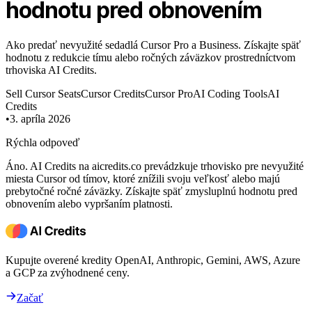
hodnotu pred obnovením
Ako predať nevyužité sedadlá Cursor Pro a Business. Získajte späť
hodnotu z redukcie tímu alebo ročných záväzkov prostredníctvom
trhoviska AI Credits.
Sell Cursor Seats
Cursor Credits
Cursor Pro
AI Coding Tools
AI
Credits
•
3. apríla 2026
Rýchla odpoveď
Áno. AI Credits na aicredits.co prevádzkuje trhovisko pre nevyužité
miesta Cursor od tímov, ktoré znížili svoju veľkosť alebo majú
prebytočné ročné záväzky. Získajte späť zmysluplnú hodnotu pred
obnovením alebo vypršaním platnosti.
Kupujte overené kredity OpenAI, Anthropic, Gemini, AWS, Azure
a GCP za zvýhodnené ceny.
Začať