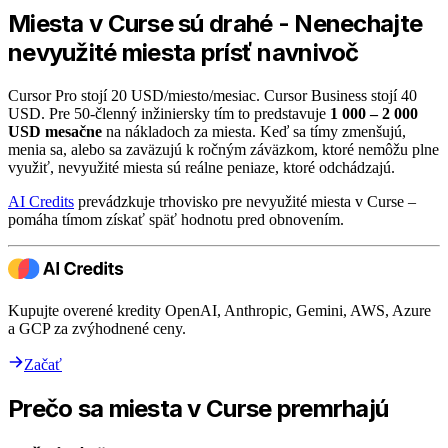
Miesta v Curse sú drahé - Nenechajte
nevyužité miesta prísť navnivoč
Cursor Pro stojí 20 USD/miesto/mesiac. Cursor Business stojí 40
USD. Pre 50-členný inžiniersky tím to predstavuje
1 000 – 2 000
USD mesačne
na nákladoch za miesta. Keď sa tímy zmenšujú,
menia sa, alebo sa zaväzujú k ročným záväzkom, ktoré nemôžu plne
využiť, nevyužité miesta sú reálne peniaze, ktoré odchádzajú.
AI Credits
prevádzkuje trhovisko pre nevyužité miesta v Curse –
pomáha tímom získať späť hodnotu pred obnovením.
Kupujte overené kredity OpenAI, Anthropic, Gemini, AWS, Azure
a GCP za zvýhodnené ceny.
Začať
Prečo sa miesta v Curse premrhajú