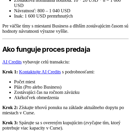
Zostatková nominálna hodnota: 10 * 20 USD * 8 = 1 600
USD
Návratnosť: 800 – 1 040 USD
Inak: 1 600 USD premrhnutých
Pre väčšie tímy s miestami Business a dlhším zostávajúcim časom sú
hodnoty návratnosti výrazne vyššie.
Ako funguje proces predaja
AI Credits
vybavuje celú transakciu:
Krok 1:
Kontaktujte AI Credits
s podrobnosťami:
Počet miest
Plán (Pro alebo Business)
Zostávajúci čas na ročnom záväzku
Akékoľvek obmedzenia
Krok 2:
Získajte trhovú ponuku na základe aktuálneho dopytu po
miestach v Curse.
Krok 3:
Spárujte sa s overeným kupujúcim (zvyčajne tím, ktorý
potrebuje viac kapacity v Curse).