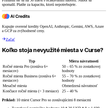
Prihlásili ste sa na 50 miest s očakávaním náboru. Nábor sa
spomalil. Platíte za kapacitu, ktorú nepotrebujete.
Kupujte overené kredity OpenAI, Anthropic, Gemini, AWS, Azure
a GCP za zvýhodnené ceny.
Začať
Koľko stoja nevyužité miesta v Curse?
Typ
Miera návratnosti
Ročné miesta Pro (zostáva 6+
50 – 65 % zo zostatkovej
mesiacov)
hodnoty
Ročné miesta Business (zostáva 6+
55 – 70 % zo zostatkovej
mesiacov)
hodnoty
Mesačné miesta
Obmedzená návratnosť
Končiace ročné miesta (< 3 mesiace)
25 – 40 %
Príklad:
10 miest Cursor Pro so zostávajúcimi 8 mesiacmi