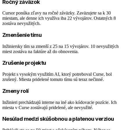
Ročný záväzok
Cursor ponúka zľavy na ročné záväzky. Zaväzujete sa k 30
miestam, ale denne ich využíva iba 22 vývojárov. Ostatných 8
zostáva nevyužitých.
Zmenšenie tímu
Inžiniersky tím sa zmenší z 25 na 15 vývojárov. 10 nevyužitých
miest zostáva na faktúre až do obnovenia.
Zrušenie projektu
Projekt s vysokým využitím AI, ktorý potreboval Curse, bol
zrušený. Miesta pridelené tomuto tímu sú teraz nečinné.
Zmeny rolí
Inžinieri prechádzajú interne na iné ako kódovacie pozície. Ich
miesta v Curse zostávajú pridelené, ale nevyužité.
Nesúlad medzi skúšobnou a platenou verziou