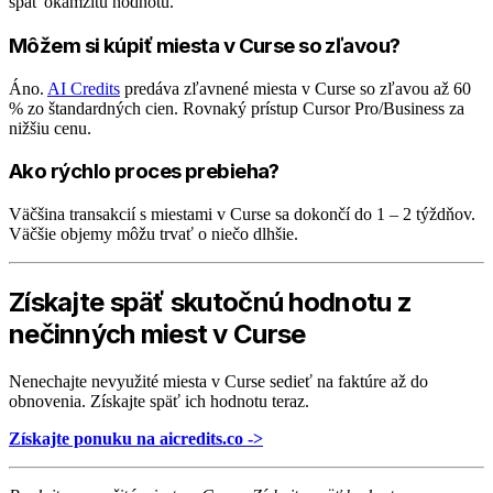
späť okamžitú hodnotu.
Môžem si kúpiť miesta v Curse so zľavou?
Áno.
AI Credits
predáva zľavnené miesta v Curse so zľavou až 60
% zo štandardných cien. Rovnaký prístup Cursor Pro/Business za
nižšiu cenu.
Ako rýchlo proces prebieha?
Väčšina transakcií s miestami v Curse sa dokončí do 1 – 2 týždňov.
Väčšie objemy môžu trvať o niečo dlhšie.
Získajte späť skutočnú hodnotu z
nečinných miest v Curse
Nenechajte nevyužité miesta v Curse sedieť na faktúre až do
obnovenia. Získajte späť ich hodnotu teraz.
Získajte ponuku na aicredits.co ->