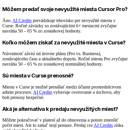
Môžem predať svoje nevyužité miesta Cursor Pro?
Áno.
AI Credits
prevádzkuje trhovisko pre nevyužité miesta v
Curse. Ročné záväzky so zostávajúcimi 6+ mesiacmi zvyčajne
navrátia 50 – 65 % zo zostatkovej hodnoty.
Koľko môžem získať za nevyužité miesta v Curse?
Návratnosť závisí od úrovne plánu (Pro vs. Business),
zostávajúceho času a aktuálneho dopytu. Ročné miesta Pro zvyčajne
navrátia 50 – 65 % zo zostatkovej nominálnej hodnoty.
Sú miesta v Curse prenosné?
Miesta v Curse je možné prenášať medzi účtami prostredníctvom
admin procesov.
AI Credits
vybavuje overovanie a úschovu, aby
boli prenosy bezpečné.
Aká je alternatíva k predaju nevyužitých miest?
Môžete pokračovať v platení až do obnovenia a potom zmenšiť
počet miest. Ale to zatiaľ stojí peniaze. Predaj cez
AI Credits
získa