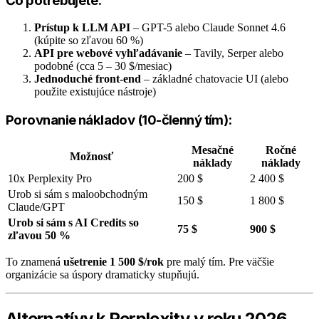
Čo potrebujete:
Prístup k LLM API
– GPT-5 alebo Claude Sonnet 4.6
(kúpite so zľavou 60 %)
API pre webové vyhľadávanie
– Tavily, Serper alebo
podobné (cca 5 – 30 $/mesiac)
Jednoduché front-end
– základné chatovacie UI (alebo
použite existujúce nástroje)
Porovnanie nákladov (10-členný tím):
Mesačné
Ročné
Možnosť
náklady
náklady
10x Perplexity Pro
200 $
2 400 $
Urob si sám s maloobchodným
150 $
1 800 $
Claude/GPT
Urob si sám s AI Credits so
75 $
900 $
zľavou 50 %
To znamená
ušetrenie 1 500 $/rok
pre malý tím. Pre väčšie
organizácie sa úspory dramaticky stupňujú.
Alternatívy k Perplexity v roku 2026