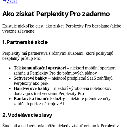
Začať
Ako získať Perplexity Pro zadarmo
Existuje niekoľko ciest, ako získať Perplexity Pro bezplatne (alebo
výrazne zľavnene:
1. Partnerské akcie
Perplexity má partnerstvá s rôznymi službami, ktoré poskytujú
bezplatný prístup Pro:
Telekomunikační operátori
– niektorí mobilní operátori
zahŕňajú Perplexity Pro do prémiových plánov
Softvérové balíky
– niektoré predplatné SaaS zahŕňajú
Perplexity ako perk
Hardvérové balíky
– niektorí výrobcovia notebookov
dodávajú s trial verziami Perplexity Pro
Bankové a finančné služby
– niektoré prémiové účty
zahŕňajú perk z nástrojov AI
2. Vzdelávacie zľavy
Študenti a pedagógovia môžu niekedy získať prístup k Perplexity