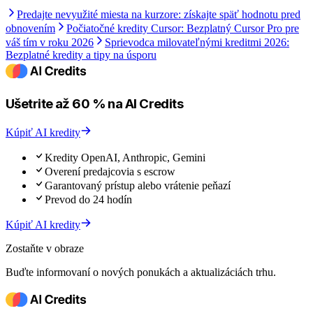
Predajte nevyužité miesta na kurzore: získajte späť hodnotu pred
obnovením
Počiatočné kredity Cursor: Bezplatný Cursor Pro pre
váš tím v roku 2026
Sprievodca milovateľnými kreditmi 2026:
Bezplatné kredity a tipy na úsporu
Ušetrite až 60 % na AI Credits
Kúpiť AI kredity
Kredity OpenAI, Anthropic, Gemini
Overení predajcovia s escrow
Garantovaný prístup alebo vrátenie peňazí
Prevod do 24 hodín
Kúpiť AI kredity
Zostaňte v obraze
Buďte informovaní o nových ponukách a aktualizáciách trhu.