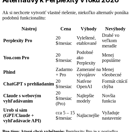
Ak si nechcete vytvoriť vlastné riešenie, niekoľko alternatív ponúka
podobnú funkcionalitu:
Nástroj
Cena
Výhody
Nevýhody
Drahé vo
20
Vyleštené,
Perplexity Pro
veľkom
$/mesiac
etablované
meradle
Podobné
20
Menej
You.com Pro
ako
$/mesiac
populárne
Perplexity
Zadarmo
Zamerané na
Menej
Phind
+ Pro
vývojárov
všeobecné
20
Natívne
Formát citácií
ChatGPT s prehliadaním
$/mesiac
OpenAI
chýba
20
Claude s webovým
Najlepšie
Novšia
$/mesiac
vyhľadávaním
modely
funkcia
(Pro)
Urob si sám
cca 5 – 15
Vyžaduje
(GPT/Claude +
Najlacnejšie
$/mesiac
nastavenie
vyhľadávacie API)
Pre tímy, ktoré chcú vyleštenie:
Perplexity Pro je v poriadku –