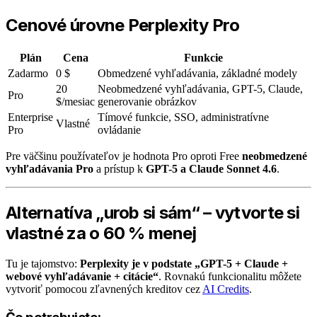
Cenové úrovne Perplexity Pro
Plán
Cena
Funkcie
Zadarmo
0 $
Obmedzené vyhľadávania, základné modely
20
Neobmedzené vyhľadávania, GPT-5, Claude,
Pro
$/mesiac
generovanie obrázkov
Enterprise
Tímové funkcie, SSO, administratívne
Vlastné
Pro
ovládanie
Pre väčšinu používateľov je hodnota Pro oproti Free
neobmedzené
vyhľadávania Pro
a prístup k
GPT-5 a Claude Sonnet 4.6
.
Alternatíva „urob si sám“ – vytvorte si
vlastné za o 60 % menej
Tu je tajomstvo:
Perplexity je v podstate „GPT-5 + Claude +
webové vyhľadávanie + citácie“
. Rovnakú funkcionalitu môžete
vytvoriť pomocou zľavnených kreditov cez
AI Credits
.