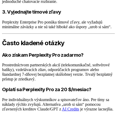
jednoduché chatovacie rozhranie.
3. Vyjednajte tímové zľavy
Perplexity Enterprise Pro ponúka tímové zľavy, ale vyžadujú
minimálne záväzky a nie sú také hlboké ako úspory „urob si sám“.
Často kladené otázky
Ako získam Perplexity Pro zadarmo?
Prostredníctvom partnerských akcií (telekomunikačné, softvérové
balíky), vzdelávacích zliav, odporúčacích programov alebo
štandardnej 7-dňovej bezplatnej skúšobnej verzie. Trvalý bezplatný
prístup je zriedkavý.
Oplatí sa Perplexity Pro za 20 $/mesiac?
Pre individuálnych výskumníkov a spisovateľov áno. Pre tímy sa
náklady rýchlo zvyšujú. Alternatíva „urob si sám“ pomocou
zľavnených kreditov Claude/GPT z
AI Credits
je výrazne lacnejšia.