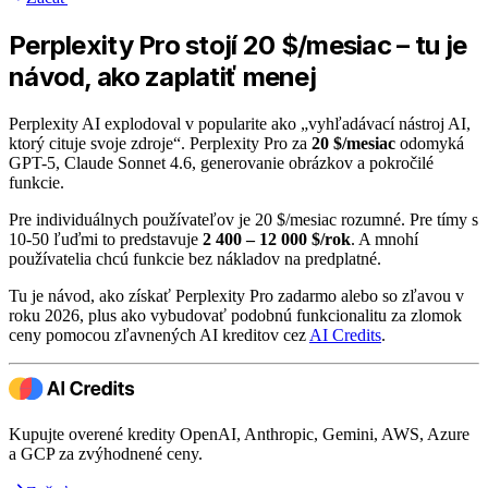
Perplexity Pro stojí 20 $/mesiac – tu je
návod, ako zaplatiť menej
Perplexity AI explodoval v popularite ako „vyhľadávací nástroj AI,
ktorý cituje svoje zdroje“. Perplexity Pro za
20 $/mesiac
odomyká
GPT-5, Claude Sonnet 4.6, generovanie obrázkov a pokročilé
funkcie.
Pre individuálnych používateľov je 20 $/mesiac rozumné. Pre tímy s
10-50 ľuďmi to predstavuje
2 400 – 12 000 $/rok
. A mnohí
používatelia chcú funkcie bez nákladov na predplatné.
Tu je návod, ako získať Perplexity Pro zadarmo alebo so zľavou v
roku 2026, plus ako vybudovať podobnú funkcionalitu za zlomok
ceny pomocou zľavnených AI kreditov cez
AI Credits
.
Kupujte overené kredity OpenAI, Anthropic, Gemini, AWS, Azure
a GCP za zvýhodnené ceny.