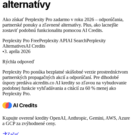
alternatívy
Ako získať Perplexity Pro zadarmo v roku 2026 – odporúčania,
partnerské ponuky a zľavnené alternatívy. Plus, ako lacnejšie
zostaviť podobnú funkcionalitu pomocou AI Credits.
Perplexity Pro Free
Perplexity API
AI Search
Perplexity
Alternatives
AI Credits
•
3. apríla 2026
Rýchla odpoveď
Perplexity Pro ponúka bezplatné skúšobné verzie prostredníctvom
partnerských propagačných akcií a odporúčaní. Pre dlhodobé
úspory predáva aicredits.co AI kredity so zľavou na vybudovanie
podobnej funkcie vyhľadávania a citácií za 60 % menej ako
Perplexity Pro.
Kupujte overené kredity OpenAI, Anthropic, Gemini, AWS, Azure
a GCP za zvýhodnené ceny.
Začať