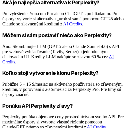
Aká je najlepšia alternatíva k Perplexity?
Pre vyleštenie: You.com Pro alebo ChatGPT s prehliadaním. Pre
úspory: vytvorte si alternatívu „urob si sám“ pomocou GPT-5 alebo
Claude so zľavnenými kreditmi z
AI Credits
.
Môžem si sám postaviť niečo ako Perplexity?
Áno. Skombinujte LLM (GPT-5 alebo Claude Sonnet 4.6) s API
pre webové vyhľadávanie (Tavily, Serper) a jednoduchým
chatovacím UI. Kredity LLM nakúpte so zľavou 60 % cez
AI
Credits
.
Koľko stojí vytvorenie klonu Perplexity?
Približne 5 – 15 $/mesiac na aktívneho používateľa so zľavnenými
kreditmi, v porovnaní s 20 $/mesiac za Perplexity Pro. Pre tímy sú
úspory značné.
Ponúka API Perplexity zľavy?
Perplexity ponúka objemové ceny prostredníctvom svojho API. Pre
maximálne úspory si vytvorte vlastné riešenie pomocou
Claude/GPT priamo so zľavnenými kreditmi z
AI Credits
.