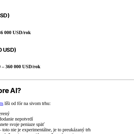
USD)
 36 000 USD/rok
0 USD)
0 – 360 000 USD/rok
pre AI?
ts
líši od fór na sivom trhu:
erený
dodanie nepotvrdí
anete svoje peniaze späť
 toto nie je experimentálne, je to preukázaný trh