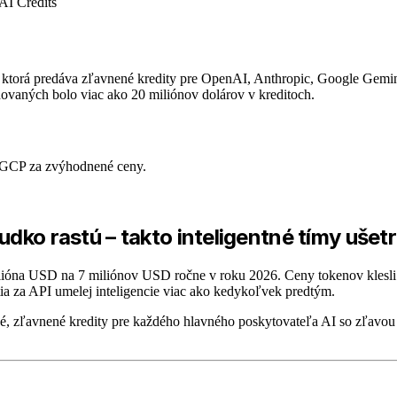
AI Credits
osť, ktorá predáva zľavnené kredity pre OpenAI, Anthropic, Google Ge
ovaných bolo viac ako 20 miliónov dolárov v kreditoch.
 GCP za zvýhodnené ceny.
udko rastú – takto inteligentné tímy ušet
ilióna USD na 7 miliónov USD ročne v roku 2026. Ceny tokenov klesli 
tia za API umelej inteligencie viac ako kedykoľvek predtým.
é, zľavnené kredity pre každého hlavného poskytovateľa AI so zľavo