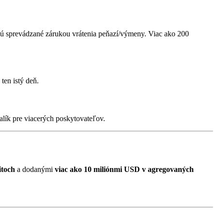
 sú sprevádzané zárukou vrátenia peňazí/výmeny. Viac ako 200
ten istý deň.
balík pre viacerých poskytovateľov.
itoch
a dodanými
viac ako 10 miliónmi USD v agregovaných