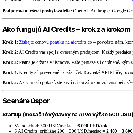
Podporovaní všetci poskytovatelia
: OpenAI, Anthropic, Google Gem
Ako fungujú AI Credits – krok za krokom
Krok 1
:
Získajte cenovú ponuku na aicredits.co
– povedzte nám, ktor
Krok 2
: AI Credits vás spojí s overeným predajcom. Každý predajc
Krok 3
: Platba je držaná v úschove. Vaše peniaze sú chránené, kým s
Krok 4
: Kredity sú prevedené na váš účet. Rovnaké API kľúče, rovn
Krok 5
: Ak sa niečo pokazí, ste krytí našou zárukou vrátenia peňazí
Scenáre úspor
Startup (mesačné výdavky na AI vo výške 500 USD
Maloobchod: 500 USD/mesiac =
6 000 USD/rok
S AI Credits: približne 200 – 300 USD/mesiac =
2 400 – 3 60