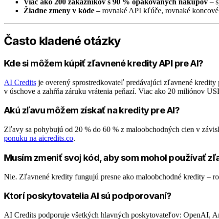
Viac ako 200 zákazníkov s 90 % opakovaných nákupov
– s
Žiadne zmeny v kóde
– rovnaké API kľúče, rovnaké koncové
Často kladené otázky
Kde si môžem kúpiť zľavnené kredity API pre AI?
AI Credits
je overený sprostredkovateľ predávajúci zľavnené kredit
v úschove a zahŕňa záruku vrátenia peňazí. Viac ako 20 miliónov U
Akú zľavu môžem získať na kredity pre AI?
Zľavy sa pohybujú od 20 % do 60 % z maloobchodných cien v závislos
ponuku na aicredits.co
.
Musím zmeniť svoj kód, aby som mohol používať zľ
Nie. Zľavnené kredity fungujú presne ako maloobchodné kredity – r
Ktorí poskytovatelia AI sú podporovaní?
AI Credits podporuje všetkých hlavných poskytovateľov: OpenAI, An