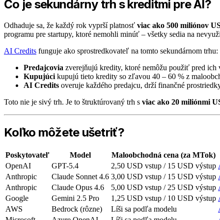
Čo je sekundárny trh s kreditmi pre AI?
Odhaduje sa, že každý rok vyprší platnosť
viac ako 500 miliónov U
programu pre startupy, ktoré nemohli minúť – všetky sedia na nevyuž
AI Credits
funguje ako sprostredkovateľ na tomto sekundárnom trhu:
Predajcovia
zverejňujú kredity, ktoré nemôžu použiť pred ich 
Kupujúci
kupujú tieto kredity so zľavou 40 – 60 % z maloobc
AI Credits
overuje každého predajcu, drží finančné prostriedk
Toto nie je sivý trh. Je to štruktúrovaný trh s
viac ako 20 miliónmi 
Koľko môžete ušetriť?
Poskytovateľ
Model
Maloobchodná cena (za MTok)
OpenAI
GPT-5.4
2,50 USD vstup / 15 USD výstup
Anthropic
Claude Sonnet 4.6
3,00 USD vstup / 15 USD výstup
Anthropic
Claude Opus 4.6
5,00 USD vstup / 25 USD výstup
Google
Gemini 2.5 Pro
1,25 USD vstup / 10 USD výstup
AWS
Bedrock (rôzne)
Líši sa podľa modelu
Microsoft
Azure OpenAI
Líši sa podľa modelu