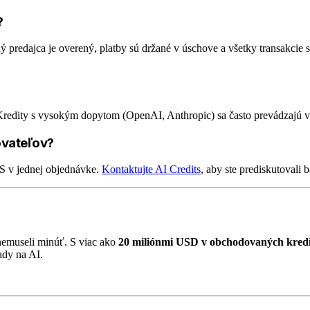
?
ý predajca je overený, platby sú držané v úschove a všetky transakcie
Kredity s vysokým dopytom (OpenAI, Anthropic) sa často prevádzajú v 
ovateľov?
S v jednej objednávke.
Kontaktujte AI Credits
, aby ste prediskutovali 
 nemuseli minúť. S viac ako
20 miliónmi USD v obchodovaných kred
ady na AI.