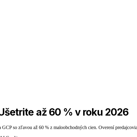
 Ušetrite až 60 % v roku 2026
a GCP so zľavou až 60 % z maloobchodných cien. Overení predajcovia