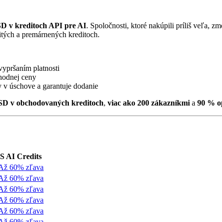
SD v kreditoch API pre AI
. Spoločnosti, ktoré nakúpili príliš veľa, z
itých a premárnených kreditoch.
vypršaním platnosti
hodnej ceny
y v úschove a garantuje dodanie
USD v obchodovaných kreditoch
,
viac ako 200 zákazníkmi
a
90 % o
S AI Credits
Až 60% zľava
Až 60% zľava
Až 60% zľava
Až 60% zľava
Až 60% zľava
Až 60% zľava