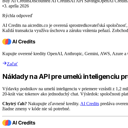
Buy AI Credits
Discounted AI Credits
AI API Savings
OpenAI Credits
•
3. apríla 2026
Rýchla odpoveď
AI Credits na aicredits.co je overená sprostredkovateľská spoločn
Každá transakcia využíva úschovu a záruku vrátenia peňazí. Zobchod
Kupujte overené kredity OpenAI, Anthropic, Gemini, AWS, Azure a
Začať
Náklady na API pre umelú inteligenciu pr
Výdavky podnikov na umelú inteligenciu v priemere vzrástli z 1,2 m
20-krát viac tokenov ako jednoduchý chat. Výsledok: spoločnosti pla
Chytrý ťah?
Nakupujte zľavnené kredity.
AI Credits
predáva overen
žiadne zmeny v kóde nie sú potrebné.