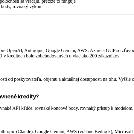
poločnosti sa vracajú, pretože to funguje
 body, rovnaký výkon
y pre OpenAI, Anthropic, Google Gemini, AWS, Azure a GCP so zľavo
SD v kreditoch bolo zobchodovaných u viac ako 200 zákazníkov.
ti od poskytovateľa, objemu a aktuálnej dostupnosti na trhu. Vyššie o
avnené kredity?
ovnaké API kľúče, rovnaké koncové body, rovnaký prístup k modelom, 
thropic (Claude), Google Gemini, AWS (vrátane Bedrock), Microsoft A