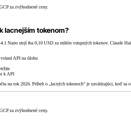
 GCP za zvýhodnené ceny.
ek lacnejším tokenom?
4.1 Nano stojí iba 0,10 USD za milión vstupných tokenov. Claude Hai
volaní API na úlohu
tržite
je k API
očtu na rok 2026. Príbeh o „lacných tokenoch“ je zavádzajúci, keď sa 
 GCP za zvýhodnené ceny.