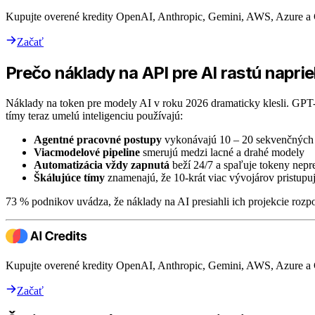
Kupujte overené kredity OpenAI, Anthropic, Gemini, AWS, Azure a
Začať
Prečo náklady na API pre AI rastú napri
Náklady na token pre modely AI v roku 2026 dramaticky klesli. GPT-
tímy teraz umelú inteligenciu používajú:
Agentné pracovné postupy
vykonávajú 10 – 20 sekvenčných 
Viacmodelové pipeline
smerujú medzi lacné a drahé modely
Automatizácia vždy zapnutá
beží 24/7 a spaľuje tokeny nepre
Škálujúce tímy
znamenajú, že 10-krát viac vývojárov pristupu
73 % podnikov uvádza, že náklady na AI presiahli ich projekcie rozp
Kupujte overené kredity OpenAI, Anthropic, Gemini, AWS, Azure a
Začať