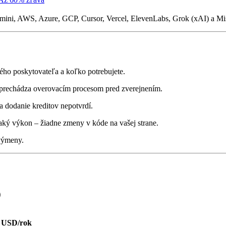
ini, AWS, Azure, GCP, Cursor, Vercel, ElevenLabs, Grok (xAI) a Mis
ého poskytovateľa a koľko potrebujete.
a prechádza overovacím procesom pred zverejnením.
a dodanie kreditov nepotvrdí.
aký výkon – žiadne zmeny v kóde na vašej strane.
/výmeny.
)
0 USD/rok