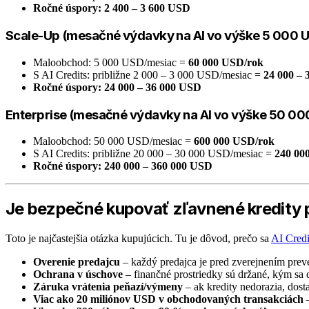
Ročné úspory: 2 400 – 3 600 USD
Scale-Up (mesačné výdavky na AI vo výške 5 000 
Maloobchod: 5 000 USD/mesiac =
60 000 USD/rok
S AI Credits: približne 2 000 – 3 000 USD/mesiac =
24 000 –
Ročné úspory: 24 000 – 36 000 USD
Enterprise (mesačné výdavky na AI vo výške 50 00
Maloobchod: 50 000 USD/mesiac =
600 000 USD/rok
S AI Credits: približne 20 000 – 30 000 USD/mesiac =
240 00
Ročné úspory: 240 000 – 360 000 USD
Je bezpečné kupovať zľavnené kredity 
Toto je najčastejšia otázka kupujúcich. Tu je dôvod, prečo sa
AI Credi
Overenie predajcu
– každý predajca je pred zverejnením prev
Ochrana v úschove
– finančné prostriedky sú držané, kým sa 
Záruka vrátenia peňazí/výmeny
– ak kredity nedorazia, dost
Viac ako 20 miliónov USD v obchodovaných transakciách
–