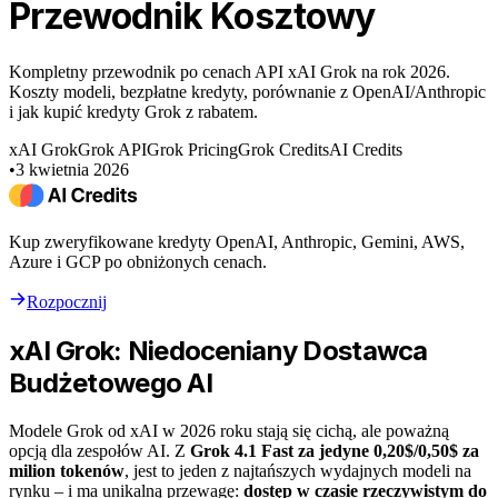
Przewodnik Kosztowy
Kompletny przewodnik po cenach API xAI Grok na rok 2026.
Koszty modeli, bezpłatne kredyty, porównanie z OpenAI/Anthropic
i jak kupić kredyty Grok z rabatem.
xAI Grok
Grok API
Grok Pricing
Grok Credits
AI Credits
•
3 kwietnia 2026
Kup zweryfikowane kredyty OpenAI, Anthropic, Gemini, AWS,
Azure i GCP po obniżonych cenach.
Rozpocznij
xAI Grok: Niedoceniany Dostawca
Budżetowego AI
Modele Grok od xAI w 2026 roku stają się cichą, ale poważną
opcją dla zespołów AI. Z
Grok 4.1 Fast za jedyne 0,20$/0,50$ za
milion tokenów
, jest to jeden z najtańszych wydajnych modeli na
rynku – i ma unikalną przewagę:
dostęp w czasie rzeczywistym do