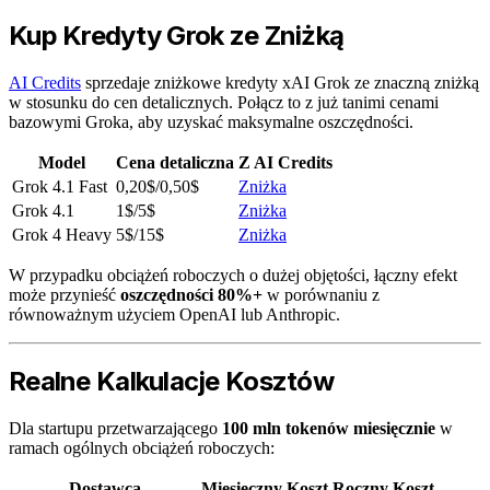
Kup Kredyty Grok ze Zniżką
AI Credits
sprzedaje zniżkowe kredyty xAI Grok ze znaczną zniżką
w stosunku do cen detalicznych. Połącz to z już tanimi cenami
bazowymi Groka, aby uzyskać maksymalne oszczędności.
Model
Cena detaliczna
Z AI Credits
Grok 4.1 Fast
0,20$/0,50$
Zniżka
Grok 4.1
1$/5$
Zniżka
Grok 4 Heavy
5$/15$
Zniżka
W przypadku obciążeń roboczych o dużej objętości, łączny efekt
może przynieść
oszczędności 80%+
w porównaniu z
równoważnym użyciem OpenAI lub Anthropic.
Realne Kalkulacje Kosztów
Dla startupu przetwarzającego
100 mln tokenów miesięcznie
w
ramach ogólnych obciążeń roboczych:
Dostawca
Miesięczny Koszt
Roczny Koszt