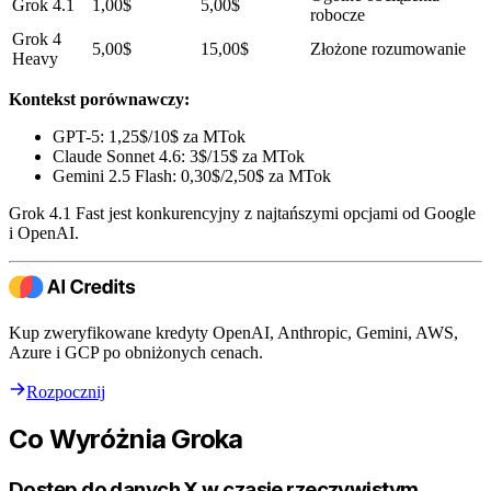
Grok 4.1
1,00$
5,00$
robocze
Grok 4
5,00$
15,00$
Złożone rozumowanie
Heavy
Kontekst porównawczy:
GPT-5: 1,25$/10$ za MTok
Claude Sonnet 4.6: 3$/15$ za MTok
Gemini 2.5 Flash: 0,30$/2,50$ za MTok
Grok 4.1 Fast jest konkurencyjny z najtańszymi opcjami od Google
i OpenAI.
Kup zweryfikowane kredyty OpenAI, Anthropic, Gemini, AWS,
Azure i GCP po obniżonych cenach.
Rozpocznij
Co Wyróżnia Groka
Dostęp do danych X w czasie rzeczywistym