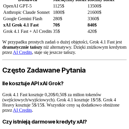
OpenAI GPT-5
1125$
13500$
Anthropic Claude Sonnet
1800$
21600$
Google Gemini Flash
280$
3360$
xAI Grok 4.1 Fast
70$
840$
Grok 4.1 Fast + AI Credits
35$
420$
W przypadku prostych zadań o dużej objętości, Grok 4.1 Fast jest
dramatycznie tańszy
niż alternatywy. Dzięki zniżkowym kredytom
przez
AI Credits
, staje się jeszcze tańszy.
Często Zadawane Pytania
Ile kosztuje API xAI Grok?
Grok 4.1 Fast kosztuje 0,20$/0,50$ za milion tokenów
(wejściowych/wyjściowych). Grok 4.1 kosztuje 1$/5$. Grok 4
Heavy kosztuje 5$/15$. Wszystkie ceny są dodatkowo obniżone
przez
AI Credits
.
Czy istnieją darmowe kredyty xAI?