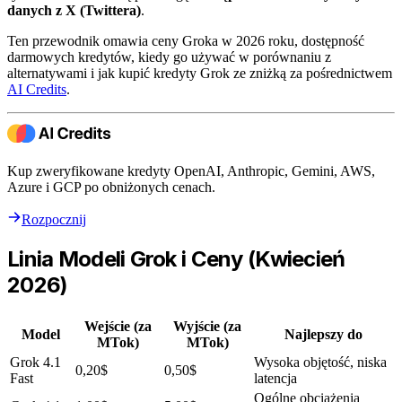
danych z X (Twittera)
.
Ten przewodnik omawia ceny Groka w 2026 roku, dostępność
darmowych kredytów, kiedy go używać w porównaniu z
alternatywami i jak kupić kredyty Grok ze zniżką za pośrednictwem
AI Credits
.
Kup zweryfikowane kredyty OpenAI, Anthropic, Gemini, AWS,
Azure i GCP po obniżonych cenach.
Rozpocznij
Linia Modeli Grok i Ceny (Kwiecień
2026)
Wejście (za
Wyjście (za
Model
Najlepszy do
MTok)
MTok)
Grok 4.1
Wysoka objętość, niska
0,20$
0,50$
Fast
latencja
Ogólne obciążenia