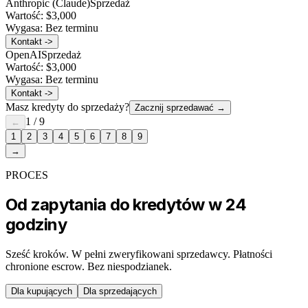
Anthropic (Claude)
Sprzedaż
Wartość:
$3,000
Wygasa:
Bez terminu
Kontakt ->
OpenAI
Sprzedaż
Wartość:
$3,000
Wygasa:
Bez terminu
Kontakt ->
Masz kredyty do sprzedaży?
Zacznij sprzedawać
→
1
/
9
←
1
2
3
4
5
6
7
8
9
→
PROCES
Od zapytania do kredytów w 24
godziny
Sześć kroków. W pełni zweryfikowani sprzedawcy. Płatności
chronione escrow. Bez niespodzianek.
Dla kupujących
Dla sprzedających