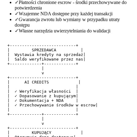
✓
Płatności chronione escrow - środki przechowywane do
potwierdzenia
✓
Wzajemne NDA dostępne przy każdej transakcji
✓
Gwarancja zwrotu lub wymiany w przypadku utraty
dostępu
✓
Własne narzędzia uwierzytelniania do walidacji
  +---------------------------+

  |         SPRZEDAWCA          |

  |  Wystawia kredyty na sprzedaż|

  |  Saldo weryfikowane przez nas|

  +-------------+-------------+

                |

                v

  +---------------------------+

  |      AI CREDITS            |

  |                           |

  |  ✓ Weryfikacja własności  |

  |  ✓ Dopasowanie z kupującym|

  |  ✓ Dokumentacja + NDA     |

  |  ✓ Przechowywanie środków w escrow|

  |                           |

  +-------------+-------------+

                |

                v

  +---------------------------+

  |         KUPUJĄCY            |
