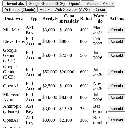
ElevenLabs
Google Gemini (GCP)
OpenAI
Microsoft Azure
Anthropic (Claude)
Amazon Web Services (AWS)
Cursor
Cena
Ważne
Dostawca
Typ
Kredyty
Rabat
Actions
sprzedaży
do
API
Mar
MiniMax
$3,000
$1,800
40%
Kontakt
Key
2027
Full
Feb
ElevenLabs
$4,000
$800
80%
Kontakt
Account
2027
Google
Full
Jun
Gemini
$5,000
$2,500
50%
Kontakt
Account
2026
(GCP)
Google
Full
Jul
Gemini
$50,000
$20,000
60%
Kontakt
Account
2026
(GCP)
Full
Nov
OpenAI
$2,500
$1,000
60%
Kontakt
Account
2026
Microsoft
Full
Jul
$44,000
$8,800
80%
Kontakt
Azure
Account
2026
Anthropic
API
Bez
$3,000
$1,950
35%
Kontakt
(Claude)
Key
terminu
API
Bez
OpenAI
$3,000
$2,100
30%
Kontakt
Key
terminu