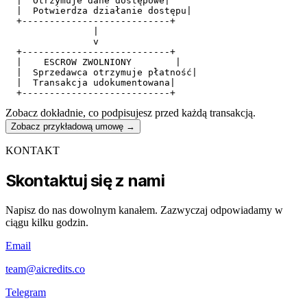
  |  Otrzymuje dane dostępowe|

  |  Potwierdza działanie dostępu|

  +---------------------------+

                |

                v

  +---------------------------+

  |    ESCROW ZWOLNIONY        |

  |  Sprzedawca otrzymuje płatność|

  |  Transakcja udokumentowana|

Zobacz dokładnie, co podpisujesz przed każdą transakcją.
Zobacz przykładową umowę
→
KONTAKT
Skontaktuj się z nami
Napisz do nas dowolnym kanałem. Zazwyczaj odpowiadamy w
ciągu kilku godzin.
Email
team@aicredits.co
Telegram