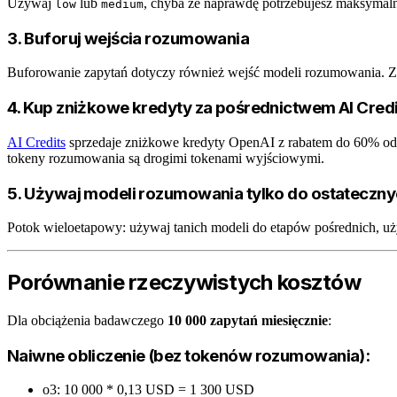
Używaj
lub
, chyba że naprawdę potrzebujesz maksymaln
low
medium
3. Buforuj wejścia rozumowania
Buforowanie zapytań dotyczy również wejść modeli rozumowania. Zapi
4. Kup zniżkowe kredyty za pośrednictwem AI Credi
AI Credits
sprzedaje zniżkowe kredyty OpenAI z rabatem do 60% od 
tokeny rozumowania są drogimi tokenami wyjściowymi.
5. Używaj modeli rozumowania tylko do ostateczn
Potok wieloetapowy: używaj tanich modeli do etapów pośrednich, uży
Porównanie rzeczywistych kosztów
Dla obciążenia badawczego
10 000 zapytań miesięcznie
:
Naiwne obliczenie (bez tokenów rozumowania):
o3: 10 000 * 0,13 USD = 1 300 USD