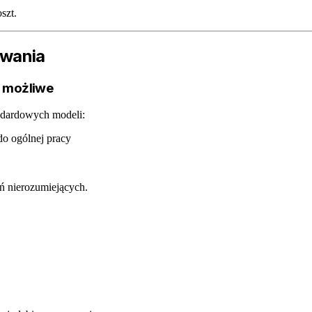
szt.
owania
o możliwe
ndardowych modeli:
o ogólnej pracy
ń nierozumiejących.