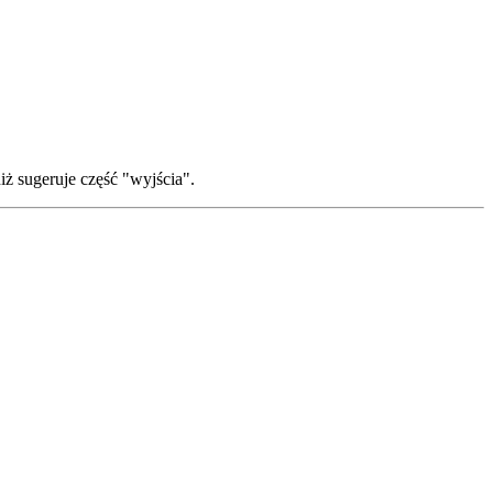
ż sugeruje część "wyjścia".