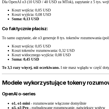
Dla OpenAI o3 (10 USD / 40 USD za MTok), zapytanie z 5 tys. wejś
Koszt wejścia: 0,05 USD
Koszt wyjścia: 0,08 USD
Suma: 0,13 USD
Co faktycznie płacisz:
To samo zapytanie, ale o3 generuje 8 tys. tokenów rozumowania (pol
Koszt wejścia: 0,05 USD
Koszt tokenów rozumowania: 0,32 USD
Koszt widocznego wyjścia: 0,08 USD
Suma: 0,45 USD
To 3,5 razy więcej, niż oczekiwano.
I nie masz wglądu w część dot
Modele wykorzystujące tokeny rozumo
OpenAI o-series
o1, o1-mini
- rozumowanie włączone domyślnie
o3, o3 Pro
- rozbudowane rozumowanie, największy wpływ