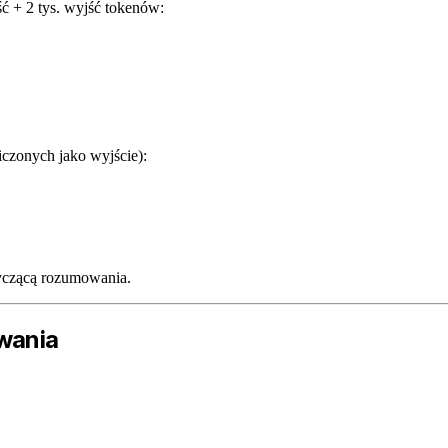
ć + 2 tys. wyjść tokenów:
iczonych jako wyjście):
yczącą rozumowania.
wania