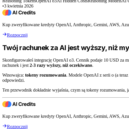
Reasoning Tokens
OpenAI o3
AI Hidden Costs
Reasoning Models
AI 
•
3 kwietnia 2026
Kup zweryfikowane kredyty OpenAI, Anthropic, Gemini, AWS, Azur
Rozpocznij
Twój rachunek za AI jest wyższy, niż m
Skonfigurowałeś integrację OpenAI o3. Cennik podaje 10 USD za m
rachunek i jest
2-3 razy wyższy, niż oczekiwano
.
Winowajca:
tokeny rozumowania
. Modele OpenAI z serii o (a tera
odpowiedzi.
Ten przewodnik dokładnie wyjaśnia, czym są tokeny rozumowania, ja
Kup zweryfikowane kredyty OpenAI, Anthropic, Gemini, AWS, Azur
Rozpocznij