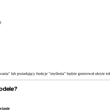
)
ia" lub posiadający funkcje "myślenia" będzie generował ukryte t
odele?
ytanie