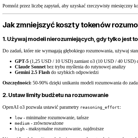
Pomnóż przez liczbę zapytań, aby uzyskać rzeczywisty miesięczny ko
Jak zmniejszyć koszty tokenów rozum
1. Używaj modeli nierozumiejących, gdy tylko jest t
Do zadań, które nie wymagają głębokiego rozumowania, używaj sta
GPT-5
(1,25 USD / 10 USD) zamiast o3 (10 USD / 40 USD) d
Claude Sonnet
bez trybu myślenia do rutynowej analizy
Gemini 2.5 Flash
do szybkich odpowiedzi
Oszczędności:
50-90% dzięki unikaniu modeli rozumowania do zada
2. Ustaw limity budżetu na rozumowanie
OpenAI o3 pozwala ustawić parametry
:
reasoning_effort
- minimalne rozumowanie, tańsze
low
- zrównoważone
medium
- maksymalne rozumowanie, najdroższe
high