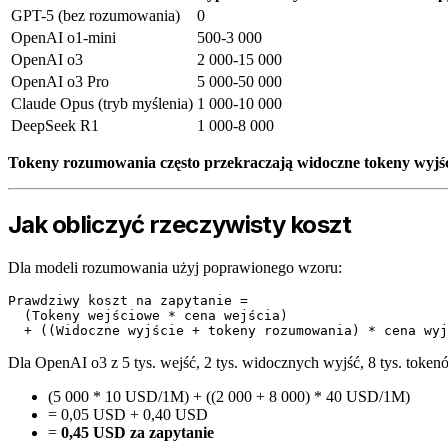
GPT-5 (bez rozumowania)
0
OpenAI o1-mini
500-3 000
OpenAI o3
2 000-15 000
OpenAI o3 Pro
5 000-50 000
Claude Opus (tryb myślenia)
1 000-10 000
DeepSeek R1
1 000-8 000
Tokeny rozumowania często przekraczają widoczne tokeny wyjśc
Jak obliczyć rzeczywisty koszt
Dla modeli rozumowania użyj poprawionego wzoru:
Prawdziwy koszt na zapytanie =

  (Tokeny wejściowe * cena wejścia)

Dla OpenAI o3 z 5 tys. wejść, 2 tys. widocznych wyjść, 8 tys. tok
(5 000 * 10 USD/1M) + ((2 000 + 8 000) * 40 USD/1M)
= 0,05 USD + 0,40 USD
=
0,45 USD za zapytanie