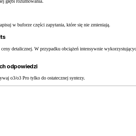
ej głębi rozumowania.
suj w buforze części zapytania, które się nie zmieniają.
ts
ceny detalicznej. W przypadku obciążeń intensywnie wykorzystujący
ych odpowiedzi
waj o3/o3 Pro tylko do ostatecznej syntezy.