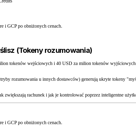
Credits
e i GCP po obniżonych cenach.
yślisz (Tokeny rozumowania)
ilion tokenów wejściowych i 40 USD za milion tokenów wyjściowych.
z tryby rozumowania u innych dostawców) generują ukryte tokeny "myśle
k zwiększają rachunek i jak je kontrolować poprzez inteligentne uży
e i GCP po obniżonych cenach.