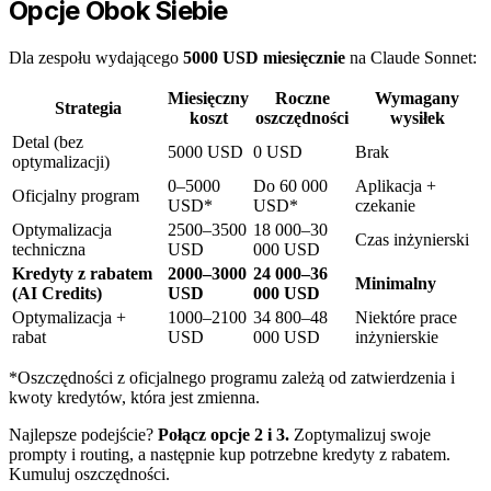
Opcje Obok Siebie
Dla zespołu wydającego
5000 USD miesięcznie
na Claude Sonnet:
Miesięczny
Roczne
Wymagany
Strategia
koszt
oszczędności
wysiłek
Detal (bez
5000 USD
0 USD
Brak
optymalizacji)
0–5000
Do 60 000
Aplikacja +
Oficjalny program
USD*
USD*
czekanie
Optymalizacja
2500–3500
18 000–30
Czas inżynierski
techniczna
USD
000 USD
Kredyty z rabatem
2000–3000
24 000–36
Minimalny
(AI Credits)
USD
000 USD
Optymalizacja +
1000–2100
34 800–48
Niektóre prace
rabat
USD
000 USD
inżynierskie
*Oszczędności z oficjalnego programu zależą od zatwierdzenia i
kwoty kredytów, która jest zmienna.
Najlepsze podejście?
Połącz opcje 2 i 3.
Zoptymalizuj swoje
prompty i routing, a następnie kup potrzebne kredyty z rabatem.
Kumuluj oszczędności.