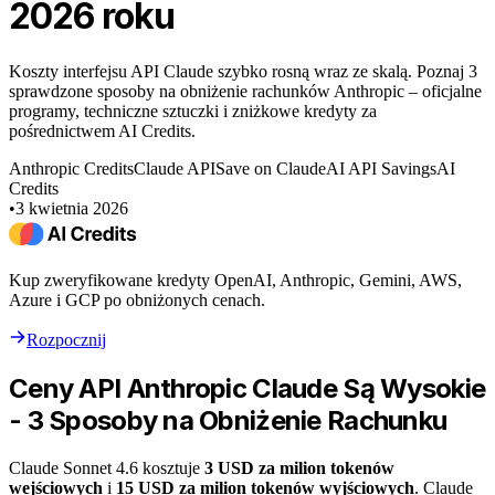
2026 roku
Koszty interfejsu API Claude szybko rosną wraz ze skalą. Poznaj 3
sprawdzone sposoby na obniżenie rachunków Anthropic – oficjalne
programy, techniczne sztuczki i zniżkowe kredyty za
pośrednictwem AI Credits.
Anthropic Credits
Claude API
Save on Claude
AI API Savings
AI
Credits
•
3 kwietnia 2026
Kup zweryfikowane kredyty OpenAI, Anthropic, Gemini, AWS,
Azure i GCP po obniżonych cenach.
Rozpocznij
Ceny API Anthropic Claude Są Wysokie
- 3 Sposoby na Obniżenie Rachunku
Claude Sonnet 4.6 kosztuje
3 USD za milion tokenów
wejściowych
i
15 USD za milion tokenów wyjściowych
. Claude