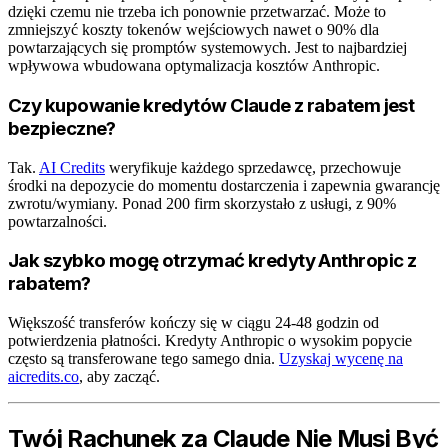
dzięki czemu nie trzeba ich ponownie przetwarzać. Może to
zmniejszyć koszty tokenów wejściowych nawet o 90% dla
powtarzających się promptów systemowych. Jest to najbardziej
wpływowa wbudowana optymalizacja kosztów Anthropic.
Czy kupowanie kredytów Claude z rabatem jest
bezpieczne?
Tak.
AI Credits
weryfikuje każdego sprzedawcę, przechowuje
środki na depozycie do momentu dostarczenia i zapewnia gwarancję
zwrotu/wymiany. Ponad 200 firm skorzystało z usługi, z 90%
powtarzalności.
Jak szybko mogę otrzymać kredyty Anthropic z
rabatem?
Większość transferów kończy się w ciągu 24-48 godzin od
potwierdzenia płatności. Kredyty Anthropic o wysokim popycie
często są transferowane tego samego dnia.
Uzyskaj wycenę na
aicredits.co
, aby zacząć.
Twój Rachunek za Claude Nie Musi Być