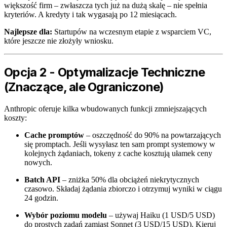
większość firm – zwłaszcza tych już na dużą skalę – nie spełnia
kryteriów. A kredyty i tak wygasają po 12 miesiącach.
Najlepsze dla:
Startupów na wczesnym etapie z wsparciem VC,
które jeszcze nie złożyły wniosku.
Opcja 2 - Optymalizacje Techniczne
(Znaczące, ale Ograniczone)
Anthropic oferuje kilka wbudowanych funkcji zmniejszających
koszty:
Cache promptów
– oszczędność do 90% na powtarzających
się promptach. Jeśli wysyłasz ten sam prompt systemowy w
kolejnych żądaniach, tokeny z cache kosztują ułamek ceny
nowych.
Batch API
– zniżka 50% dla obciążeń niekrytycznych
czasowo. Składaj żądania zbiorczo i otrzymuj wyniki w ciągu
24 godzin.
Wybór poziomu modelu
– używaj Haiku (1 USD/5 USD)
do prostych zadań zamiast Sonnet (3 USD/15 USD). Kieruj