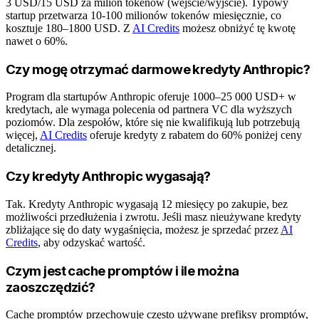
3 USD/15 USD za milion tokenów (wejście/wyjście). Typowy
startup przetwarza 10-100 milionów tokenów miesięcznie, co
kosztuje 180–1800 USD. Z
AI Credits
możesz obniżyć tę kwotę
nawet o 60%.
Czy mogę otrzymać darmowe kredyty Anthropic?
Program dla startupów Anthropic oferuje 1000–25 000 USD+ w
kredytach, ale wymaga polecenia od partnera VC dla wyższych
poziomów. Dla zespołów, które się nie kwalifikują lub potrzebują
więcej,
AI Credits
oferuje kredyty z rabatem do 60% poniżej ceny
detalicznej.
Czy kredyty Anthropic wygasają?
Tak. Kredyty Anthropic wygasają 12 miesięcy po zakupie, bez
możliwości przedłużenia i zwrotu. Jeśli masz nieużywane kredyty
zbliżające się do daty wygaśnięcia, możesz je sprzedać przez
AI
Credits
, aby odzyskać wartość.
Czym jest cache promptów i ile można
zaoszczędzić?
Cache promptów przechowuje często używane prefiksy promptów,