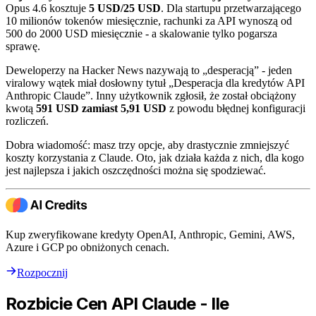
Opus 4.6 kosztuje
5 USD/25 USD
. Dla startupu przetwarzającego
10 milionów tokenów miesięcznie, rachunki za API wynoszą od
500 do 2000 USD miesięcznie - a skalowanie tylko pogarsza
sprawę.
Deweloperzy na Hacker News nazywają to „desperacją” - jeden
viralowy wątek miał dosłowny tytuł „Desperacja dla kredytów API
Anthropic Claude”. Inny użytkownik zgłosił, że został obciążony
kwotą
591 USD zamiast 5,91 USD
z powodu błędnej konfiguracji
rozliczeń.
Dobra wiadomość: masz trzy opcje, aby drastycznie zmniejszyć
koszty korzystania z Claude. Oto, jak działa każda z nich, dla kogo
jest najlepsza i jakich oszczędności można się spodziewać.
Kup zweryfikowane kredyty OpenAI, Anthropic, Gemini, AWS,
Azure i GCP po obniżonych cenach.
Rozpocznij
Rozbicie Cen API Claude - Ile