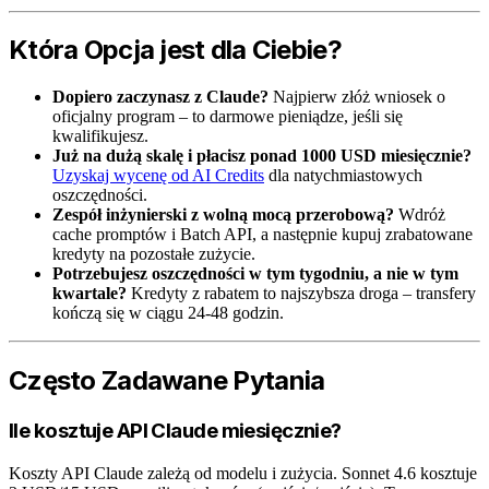
Która Opcja jest dla Ciebie?
Dopiero zaczynasz z Claude?
Najpierw złóż wniosek o
oficjalny program – to darmowe pieniądze, jeśli się
kwalifikujesz.
Już na dużą skalę i płacisz ponad 1000 USD miesięcznie?
Uzyskaj wycenę od AI Credits
dla natychmiastowych
oszczędności.
Zespół inżynierski z wolną mocą przerobową?
Wdróż
cache promptów i Batch API, a następnie kupuj zrabatowane
kredyty na pozostałe zużycie.
Potrzebujesz oszczędności w tym tygodniu, a nie w tym
kwartale?
Kredyty z rabatem to najszybsza droga – transfery
kończą się w ciągu 24-48 godzin.
Często Zadawane Pytania
Ile kosztuje API Claude miesięcznie?
Koszty API Claude zależą od modelu i zużycia. Sonnet 4.6 kosztuje