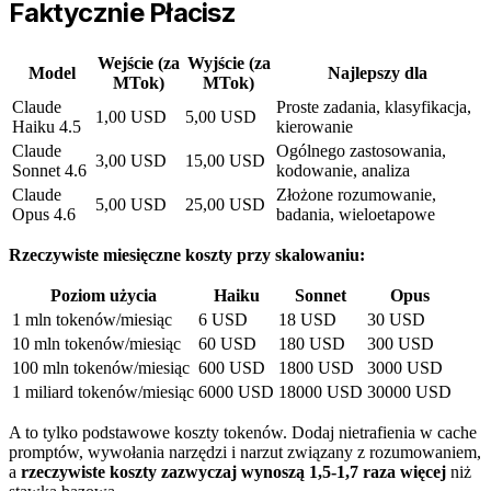
Faktycznie Płacisz
Wejście (za
Wyjście (za
Model
Najlepszy dla
MTok)
MTok)
Claude
Proste zadania, klasyfikacja,
1,00 USD
5,00 USD
Haiku 4.5
kierowanie
Claude
Ogólnego zastosowania,
3,00 USD
15,00 USD
Sonnet 4.6
kodowanie, analiza
Claude
Złożone rozumowanie,
5,00 USD
25,00 USD
Opus 4.6
badania, wieloetapowe
Rzeczywiste miesięczne koszty przy skalowaniu:
Poziom użycia
Haiku
Sonnet
Opus
1 mln tokenów/miesiąc
6 USD
18 USD
30 USD
10 mln tokenów/miesiąc
60 USD
180 USD
300 USD
100 mln tokenów/miesiąc
600 USD
1800 USD
3000 USD
1 miliard tokenów/miesiąc
6000 USD
18000 USD
30000 USD
A to tylko podstawowe koszty tokenów. Dodaj nietrafienia w cache
promptów, wywołania narzędzi i narzut związany z rozumowaniem,
a
rzeczywiste koszty zazwyczaj wynoszą 1,5-1,7 raza więcej
niż