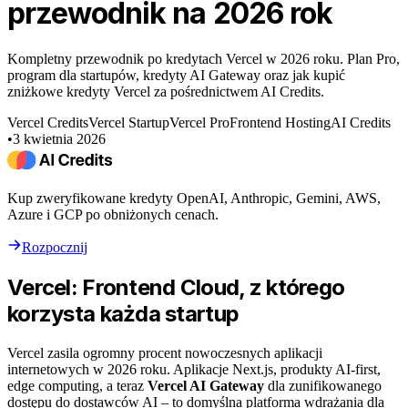
przewodnik na 2026 rok
Kompletny przewodnik po kredytach Vercel w 2026 roku. Plan Pro,
program dla startupów, kredyty AI Gateway oraz jak kupić
zniżkowe kredyty Vercel za pośrednictwem AI Credits.
Vercel Credits
Vercel Startup
Vercel Pro
Frontend Hosting
AI Credits
•
3 kwietnia 2026
Kup zweryfikowane kredyty OpenAI, Anthropic, Gemini, AWS,
Azure i GCP po obniżonych cenach.
Rozpocznij
Vercel: Frontend Cloud, z którego
korzysta każda startup
Vercel zasila ogromny procent nowoczesnych aplikacji
internetowych w 2026 roku. Aplikacje Next.js, produkty AI-first,
edge computing, a teraz
Vercel AI Gateway
dla zunifikowanego
dostępu do dostawców AI – to domyślna platforma wdrażania dla