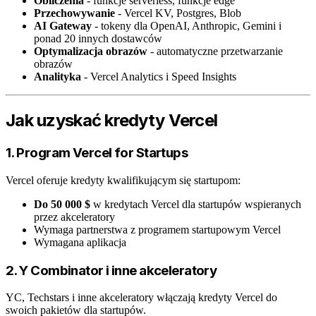
Obliczenia
- funkcje serverless, funkcje edge
Przechowywanie
- Vercel KV, Postgres, Blob
AI Gateway
- tokeny dla OpenAI, Anthropic, Gemini i
ponad 20 innych dostawców
Optymalizacja obrazów
- automatyczne przetwarzanie
obrazów
Analityka
- Vercel Analytics i Speed Insights
Jak uzyskać kredyty Vercel
1. Program Vercel for Startups
Vercel oferuje kredyty kwalifikującym się startupom:
Do 50 000 $
w kredytach Vercel dla startupów wspieranych
przez akceleratory
Wymaga partnerstwa z programem startupowym Vercel
Wymagana aplikacja
2. Y Combinator i inne akceleratory
YC, Techstars i inne akceleratory włączają kredyty Vercel do
swoich pakietów dla startupów.